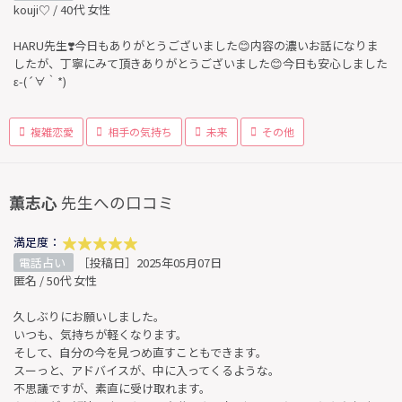
kouji♡ / 40代 女性
HARU先生❣️今日もありがとうございました😊内容の濃いお話になりま
したが、丁寧にみて頂きありがとうございました😊今日も安心しました
ε-(´∀｀*)
複雑恋愛
相手の気持ち
未来
その他
薫志心
先生への口コミ
満足度：
電話占い
［投稿日］2025年05月07日
匿名 / 50代 女性
久しぶりにお願いしました。
いつも、気持ちが軽くなります。
そして、自分の今を見つめ直すこともできます。
スーっと、アドバイスが、中に入ってくるような。
不思議ですが、素直に受け取れます。