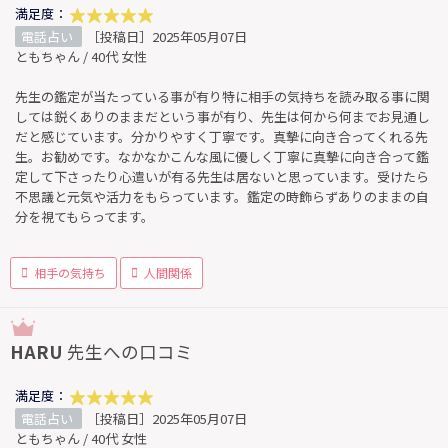
満足度：
電話占い
［投稿日］2025年05月07日
ともちゃん / 40代 女性
先生の鑑定が当たっている事が有り特に相手の気持ちを読み取る事に関
しては鋭くありのままだという事が有り、先生は何から何までお見通し
だと感じています。分かりやすく丁寧です。真摯に向き合ってくれる先
生。お勧めです。なかなかこんな風に優しく丁寧に真摯に向き合って鑑
定して下さったり心遣いが有る先生は居ないと思っています。受けたら
不思議と元気や活力をもらっています。鑑定の時飾らずありのままの自
分を視てもらってます。
相手の気持ち
人間関係
HARU
先生への口コミ
満足度：
電話占い
［投稿日］2025年05月07日
ともちゃん / 40代 女性