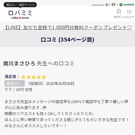
電話占い・相談サービス
ログイン
メニュー
【LINE】友だち登録で1,000円分無料クーポンプレゼント♡
口コミ (354ページ目)
南川まさひろ
先生への口コミ
満足度：
電話占い
［投稿日］2025年05月08日
りり / 20代 女性
まさひろ先生はメッセージの返信率も100%で電話中も丁寧で優しい声
が心に染み渡ります...😳
時間のリクエストも快くOKしてくださったりとか、
ほんとに辛い時寄り添ってくださる感じがとてもだいすきな先生です！
みなさんにオススメしたいですー！