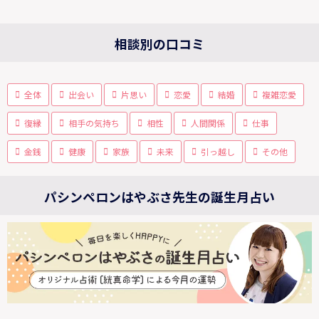
相談別の口コミ
全体
出会い
片思い
恋愛
結婚
複雑恋愛
復縁
相手の気持ち
相性
人間関係
仕事
金銭
健康
家族
未来
引っ越し
その他
パシンペロンはやぶさ先生の誕生月占い