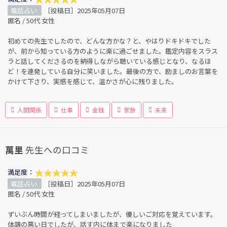
電話占い
［投稿日］2025年05月07日
匿名 / 50代 女性
初めての先生でしたので、どんな方かな？と、やはりドキドキでした
が、前から知っている方のように楽に過ごせました。鑑定内容をスラス
ラと話してくださるのを納得しながら聴いている感じとなり、なるほ
ど！を連発している自分に笑いました。最後の方で、励ましのお言葉を
かけて下さり、実感を感じて、温かさが心に残りました。
人間関係
仕事
金銭
家族
未来
萬里
先生への口コミ
満足度：
電話占い
［投稿日］2025年05月07日
匿名 / 50代 女性
ずいぶん時間が経ってしまいましたが、優しいご対応を覚えています。
体調の悪い日でしたが、話す内に体まで楽になりました