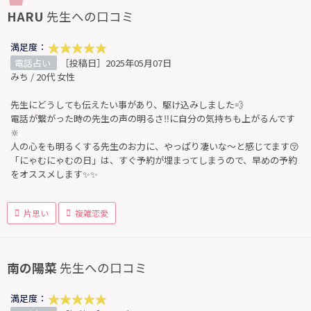
HARU
先生への口コミ
満足度：
電話占い
［投稿日］2025年05月07日
みち / 20代 女性
先生にどうしても伝えたい事があり、駆け込みしました💨
電話が繋がった時の先生の声の明るさ‼︎に自分の気持ちも上がるんです
🔆
人の心をも明るくする先生のお力に、やっぱり凄いな〜と感じてます😚
「にゃむにゃむの日」は、すぐ予約が埋まってしまうので、早めの予約
をオススメします✨✨
片思い
複雑恋愛
南の陽菜
先生への口コミ
満足度：