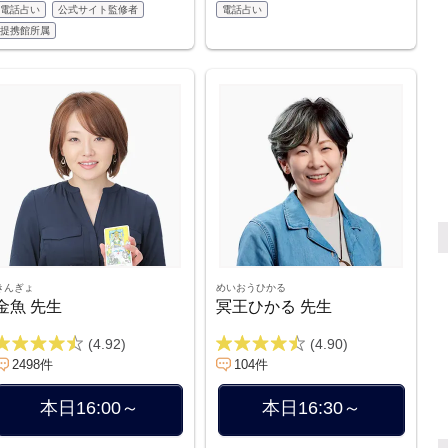
電話占い
公式サイト監修者
電話占い
提携館所属
きんぎょ
めいおうひかる
金魚 先生
冥王ひかる 先生
(4.92)
(4.90)
2498件
104件
本日16:00～
本日16:30～