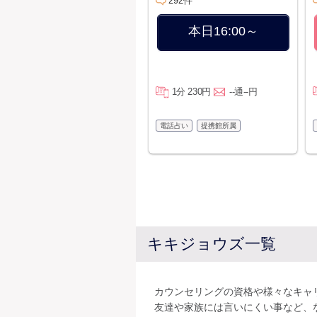
292件
本日16:00～
1分 230円
--通--円
電話占い
提携館所属
キキジョウズ一覧
カウンセリングの資格や様々なキャ
友達や家族には言いにくい事など、