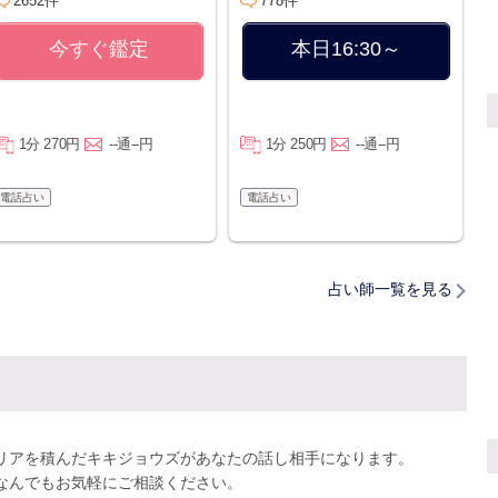
2652件
778件
今すぐ鑑定
本日16:30～
1分 270円
--通--円
1分 250円
--通--円
電話占い
電話占い
占い師一覧を見る
リアを積んだキキジョウズがあなたの話し相手になります。
なんでもお気軽にご相談ください。