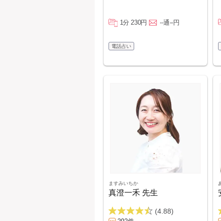
1分 230円
--通--円
電話占い
ますみいちか
真澄一禾 先生
(4.88)