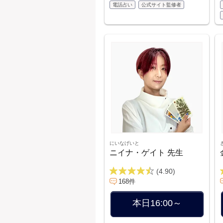
電話占い
公式サイト監修者
にいなげいと
ニイナ・ゲイト 先生
(4.90)
168件
本日16:00～