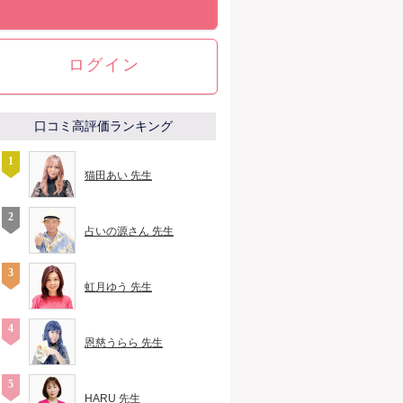
ログイン
口コミ高評価ランキング
猫田あい 先生
占いの源さん 先生
虹月ゆう 先生
恩慈うらら 先生
HARU 先生