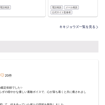
電話相談
電話相談
メール相談
公式サイト監修者
キキジョウズ一覧を見る
20件
の鑑定依頼でした✨
らずの穏やかな優しい素敵ボイスで、心が落ち着くと共に癒されまし
関して、付き合っていた彼との現状を報告しました。