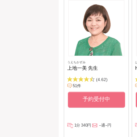
うえちかずみ
上地一美 先生
(4.62)
51件
予約受付中
1分 340円
--通--円