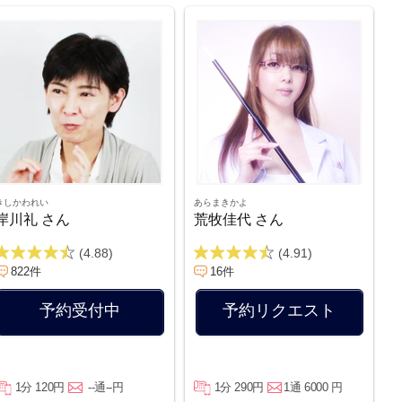
きしかわれい
あらまきかよ
岸川礼 さん
荒牧佳代 さん
(4.88)
(4.91)
822件
16件
予約受付中
予約リクエスト
1分 120円
--通--円
1分 290円
1通 6000 円