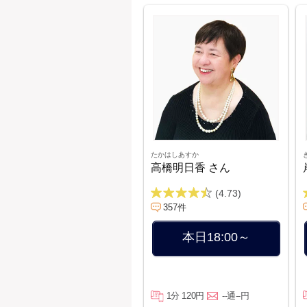
たかはしあすか
高橋明日香 さん
(4.73)
357件
本日18:00～
1分 120円
--通--円