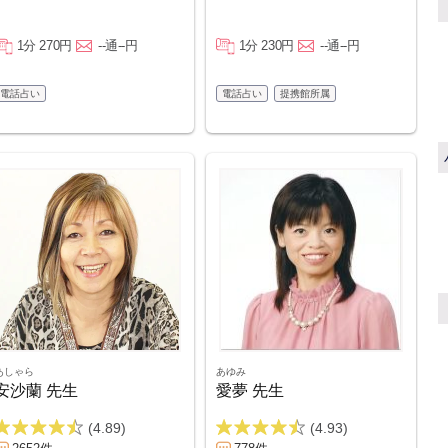
1分 270円
--通--円
1分 230円
--通--円
電話占い
電話占い
提携館所属
あしゃら
あゆみ
安沙蘭 先生
愛夢 先生
(4.89)
(4.93)