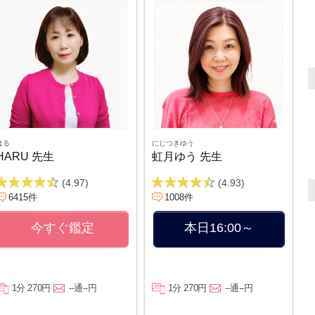
はる
にじつきゆう
HARU 先生
虹月ゆう 先生
(4.97)
(4.93)
6415件
1008件
今すぐ鑑定
本日16:00～
1分 270円
--通--円
1分 270円
--通--円