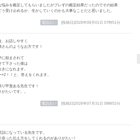
な悩みを鑑定してもらいましたがブレずの鑑定結果だったのでその結果
どう受け止めるか、生かしていくのかも大事なことだと思いました。
電話占い
[投稿日]2026年08月01日 07時51分
は、お話しやすく
姉さんのようなお方です！
声に励まされて
せて下さった後は
向きになれます。
〜×2！！と、答えをくれます。
頼り甲斐ある先生です！
りがたいです。。
電話占い
[投稿日]2026年07月31日 08時52分
世話になっている先生です。
り添った伝え方をしてくれるのがありがたい！