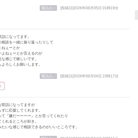
電話占い
[投稿日]2026年08月05日 01時19分
世話になってます。
の相談を一緒に振り返ったりして
よねぇーとか
いよねぇーとか言えるのが
近な感じで嬉しいです。
もよろしくお願いします。
電話占い
[投稿日]2026年08月04日 23時17分
来
お世話になってますが
らずに応援してくれます。
って『嫌だーーーー』とか言ってくれたり
てくれるところが好き。
みたいな感じで相談できるのがいいところです。