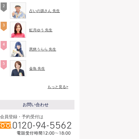
占いの源さん 先生
虹月ゆう 先生
恩慈うらら 先生
金魚 先生
もっと見る>
お問い合わせ
会員登録・予約受付は