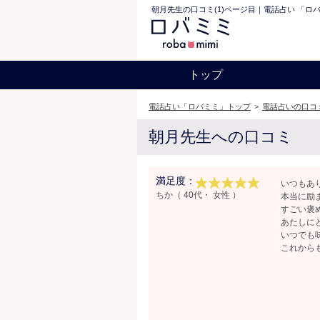
朝月先生の口コミ(1)ページ目｜電話占い 「ロ
トップ
電話占い「ロバミミ」トップ
>
電話占いの口コ
朝月先生への口コミ
満足度：
いつもあ
ちか（ 40代・ 女性 ）
本当に励
すごい褒
あたしに
いつでも
これから