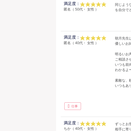
満足度：
同じよう
匿名（ 50代・ 女性 ）
を自分で
満足度：
朝月先生
匿名（ 40代・ 女性 ）
優しいお
明るいお
ご相談さ
いつも前
わかるよ
素敵な、
いつもあ
仕事
満足度：
ずっとお
ちか（ 40代・ 女性 ）
相手に寄