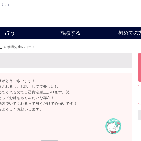
バミミ」
占う
相談する
初めての
ミ
>
朝月先生の口コミ
りがとうございます！
まされるし、お話ししてて楽しいし
めてくれるので自己肯定感上がります。笑
とってお姉ちゃんみたいな存在！
味方でいてくれるって思うだけで心強いです！
もよろしくお願いします。