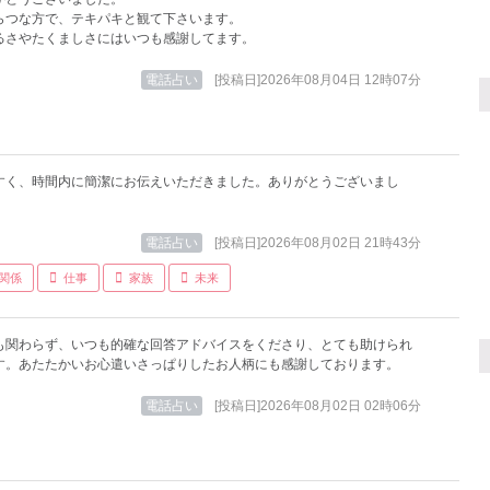
らつな方で、テキパキと観て下さいます。
るさやたくましさにはいつも感謝してます。
電話占い
[投稿日]2026年08月04日 12時07分
すく、時間内に簡潔にお伝えいただきました。ありがとうございまし
電話占い
[投稿日]2026年08月02日 21時43分
関係
仕事
家族
未来
も関わらず、いつも的確な回答アドバイスをくださり、とても助けられ
す。あたたかいお心遣いさっぱりしたお人柄にも感謝しております。
電話占い
[投稿日]2026年08月02日 02時06分