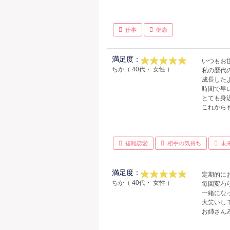
仕事
健康
満足度：
いつもお
ちか（ 40代・ 女性 ）
私の歴代
成長した
時間で早
とても身
これから
複雑恋愛
相手の気持ち
未
満足度：
定期的に
ちか（ 40代・ 女性 ）
毎回変わ
一緒にな
大笑いし
お姉さん