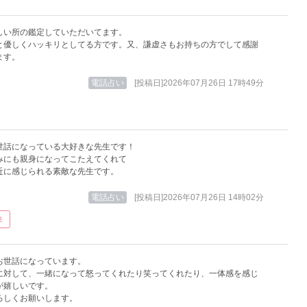
しい所の鑑定していただいてます。
と優しくハッキリとしてる方です。又、謙虚さもお持ちの方でして感謝
ます。
電話占い
[投稿日]2026年07月26日 17時49分
世話になっている大好きな先生です！
みにも親身になってこたえてくれて
近に感じられる素敵な先生です。
電話占い
[投稿日]2026年07月26日 14時02分
来
お世話になっています。
に対して、一緒になって怒ってくれたり笑ってくれたり、一体感を感じ
が嬉しいです。
ろしくお願いします。