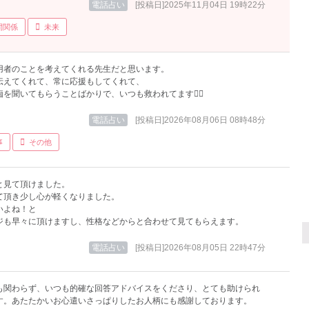
電話占い
[投稿日]2025年11月04日 19時22分
間関係
未来
用者のことを考えてくれる先生だと思います。
伝えてくれて、常に応援もしてくれて、
を聞いてもらうことばかりで、いつも救われてます🙂‍↕️
電話占い
[投稿日]2026年08月06日 08時48分
事
その他
と見て頂けました。
て頂き少し心が軽くなりました。
いよね！と
ジも早々に頂けますし、性格などからと合わせて見てもらえます。
電話占い
[投稿日]2026年08月05日 22時47分
も関わらず、いつも的確な回答アドバイスをくださり、とても助けられ
す。あたたかいお心遣いさっぱりしたお人柄にも感謝しております。