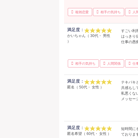
複雑恋愛
相手の気持ち
人
満足度：
すごい利
かいちゃん（ 30代・ 男性
はっきり
）
仕事の愚痴
相手の気持ち
人間関係
仕
満足度：
テキパキ
匿名（ 50代・ 女性 ）
共感もし
私悪くな
メッセー
満足度：
短時間に
匿名希望（ 60代・ 女性 ）
ておりま