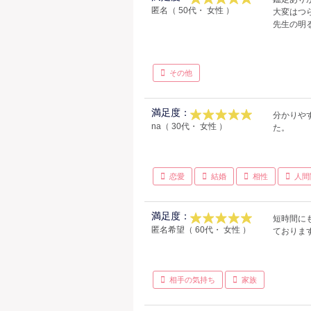
匿名（ 50代・ 女性 ）
大変はつ
先生の明
その他
満足度：
分かりや
na（ 30代・ 女性 ）
た。
恋愛
結婚
相性
人間
満足度：
短時間に
匿名希望（ 60代・ 女性 ）
ておりま
相手の気持ち
家族