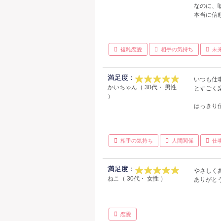
なのに、
本当に信
複雑恋愛
相手の気持ち
未
満足度：
いつも仕
かいちゃん（ 30代・ 男性
とすごく
）
はっきり
相手の気持ち
人間関係
仕
満足度：
やさしく
ねこ（ 30代・ 女性 ）
ありがと
恋愛