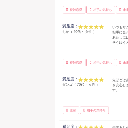
複雑恋愛
相手の気持ち
未
満足度：
いつもサ
ちか（ 40代・ 女性 ）
相手に合
あたしに
そうゆう
複雑恋愛
相手の気持ち
未
満足度：
先ほどは
ダンゴ（ 70代・ 女性 ）
き安心し
す。
復縁
相手の気持ち
満足度：
鑑定あり