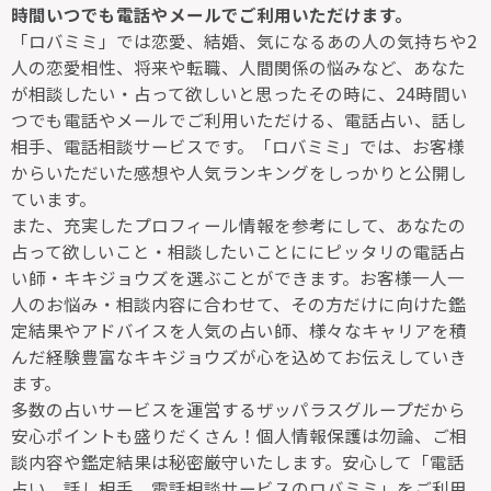
時間いつでも電話やメールでご利用いただけます。
「ロバミミ」では恋愛、結婚、気になるあの人の気持ちや2
人の恋愛相性、将来や転職、人間関係の悩みなど、あなた
が相談したい・占って欲しいと思ったその時に、24時間い
つでも電話やメールでご利用いただける、電話占い、話し
相手、電話相談サービスです。「ロバミミ」では、お客様
からいただいた感想や人気ランキングをしっかりと公開し
ています。
また、充実したプロフィール情報を参考にして、あなたの
占って欲しいこと・相談したいことににピッタリの電話占
い師・キキジョウズを選ぶことができます。お客様一人一
人のお悩み・相談内容に合わせて、その方だけに向けた鑑
定結果やアドバイスを人気の占い師、様々なキャリアを積
んだ経験豊富なキキジョウズが心を込めてお伝えしていき
ます。
多数の占いサービスを運営するザッパラスグループだから
安心ポイントも盛りだくさん！個人情報保護は勿論、ご相
談内容や鑑定結果は秘密厳守いたします。安心して「電話
占い、話し相手、電話相談サービスのロバミミ」をご利用