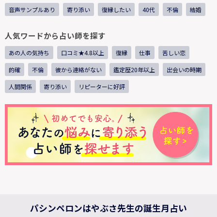
音声サンプルあり
寄り添い
復縁したい
40代
不倫
結婚
人気ワードから占い師を探す
あの人の気持ち
口コミ★4.8以上
復縁
仕事
苦しい恋
的確
不倫
彼から連絡がない
鑑定歴20年以上
出会いの時期
人間関係
寄り添い
リピーターに好評
パシンペロンはやぶさ先生の誕生月占い