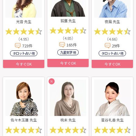
狐壟 先生
光音 先生
夜風 先生
（4.85）
（4.95）
（4.66）
165件
723件
29件
九星気学 他
タロット占い 他
タロット占い 他
今すぐOK
今すぐOK
今すぐOK
佐々木玉蓮 先生
桃未 先生
星谷礼香 先生