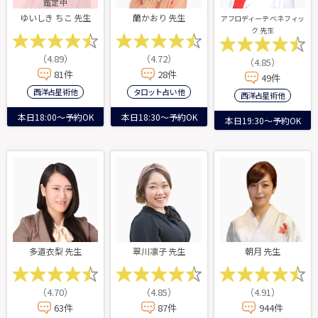
鑑定中
ゆいしき ちこ 先生
蘭かおり 先生
アフロディーテ ベネフィッ
ク 先生
（4.89）
（4.72）
（4.85）
81件
28件
49件
西洋占星術 他
タロット占い 他
西洋占星術 他
本日18:00～予約OK
本日18:30～予約OK
本日19:30～予約OK
多道衣梨 先生
翠川凛子 先生
朝月 先生
（4.70）
（4.85）
（4.91）
63件
87件
944件