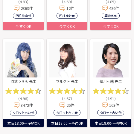
（4.83）
（4.69）
（4.85）
2363件
12件
486件
四柱推命 他
四柱推命 他
算命学 他
今すぐOK
今すぐOK
今すぐOK
恩慈うらら 先生
マルクト 先生
優月七緒 先生
（4.96）
（4.67）
（4.91）
3472件
26件
163件
タロット占い 他
タロット占い 他
タロット占い 他
本日18:00～予約OK
本日18:00～予約OK
本日18:00～予約OK