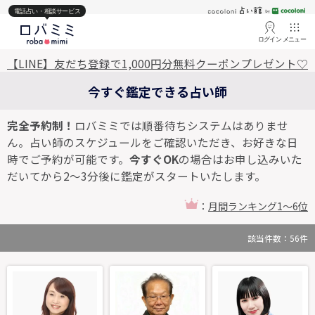
電話占い・相談サービス
ログイン
メニュー
【LINE】友だち登録で1,000円分無料クーポンプレゼント♡
今すぐ鑑定できる占い師
完全予約制！
ロバミミでは順番待ちシステムはありませ
ん。占い師のスケジュールをご確認いただき、お好きな日
時でご予約が可能です。
今すぐOK
の場合はお申し込みいた
だいてから2～3分後に鑑定がスタートいたします。
：
月間ランキング1～6位
該当件数：
56
件