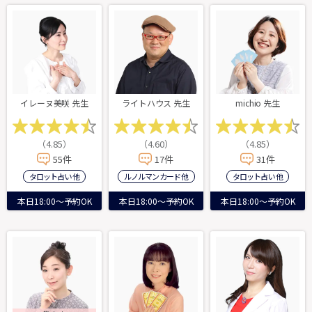
イレーヌ美咲 先生
ライトハウス 先生
michio 先生
（4.85）
（4.60）
（4.85）
55件
17件
31件
タロット占い 他
ルノルマンカード 他
タロット占い 他
本日18:00～予約OK
本日18:00～予約OK
本日18:00～予約OK