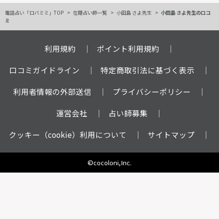
電話占い「ロバミミ」TOP
在籍占い師一覧
小田島 さよ先生
小田島 さよ先生の口コ
ミ
利用規約
ポイント利用規約
口コミガイドライン
特定商取引法に基づく表示
利用者情報の外部送信
プライバシーポリシー
運営会社
占い師募集
クッキー（cookie）利用について
サイトマップ
©cocoloni,Inc.