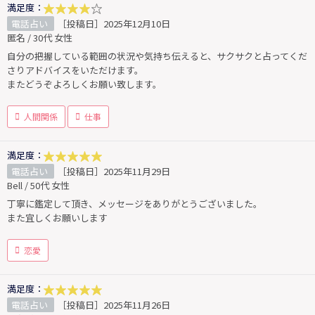
満足度：
電話占い
［投稿日］2025年12月10日
匿名 / 30代 女性
自分の把握している範囲の状況や気持ち伝えると、サクサクと占ってくだ
さりアドバイスをいただけます。
またどうぞよろしくお願い致します。
人間関係
仕事
満足度：
電話占い
［投稿日］2025年11月29日
Bell / 50代 女性
丁寧に鑑定して頂き、メッセージをありがとうございました。
また宜しくお願いします
恋愛
満足度：
電話占い
［投稿日］2025年11月26日