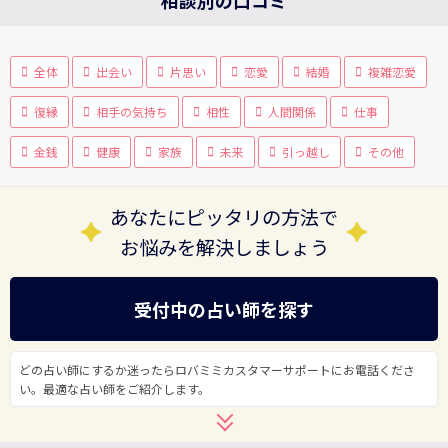
相談別の口コミ
全体
出会い
片思い
恋愛
結婚
複雑恋愛
復縁
相手の気持ち
相性
人間関係
仕事
金銭
健康
家族
未来
引っ越し
その他
あなたにピッタリの方法で
お悩みを解決しましょう
受付中の占い師を探す
どの占い師にするか迷ったらロバミミカスタマーサポートにお電話くださ
い。最適な占い師をご紹介します。