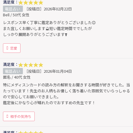
満足度：
電話占い
［投稿日］2026年02月22日
Bell / 50代 女性
レスポンス早く丁寧に鑑定ありがとうございました😊
また宜しくお願いします🔮短い鑑定時間ででしたが
しっかり展開ありがとうございます❣️
恋愛
満足度：
電話占い
［投稿日］2026年01月04日
匿名 / 40代 女性
特にメディスンカードの読み方の解釈をお聞きする時間が好きでした。当
たっています！先生のお人柄もお優しく落ち着いた雰囲気でいらっしゃる
ので安心してお願いできました。
鑑定後にかなり心が晴れたのでおすすめの先生です！
相手の気持ち
満足度：