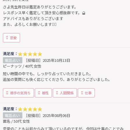
さよ先生昨日は鑑定ありがとうございます。
レスポンス早く鑑定して頂き安心感抜群です。🔮
アドバイスもありがとうございます
また、よろしくお願いします🙇‍♀️
恋愛
満足度：
電話占い
［投稿日］2025年10月13日
ピーナッツ / 40代 女性
短い時間の中でも、しっかり占っていただきました。
追加の質問にも快く応じてくださり、ありがとうございました。
相手の気持ち
相性
人間関係
仕事
満足度：
電話占い
［投稿日］2025年08月06日
匿名 / 50代 女性
恋愛のことも以前からみて頂いているのですが、今回は仕事のことでみ