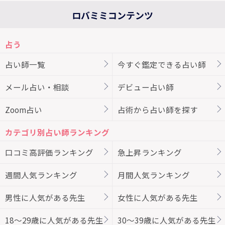
ロバミミコンテンツ
占う
占い師一覧
今すぐ鑑定できる占い師
メール占い・相談
デビュー占い師
Zoom占い
占術から占い師を探す
カテゴリ別占い師ランキング
口コミ高評価ランキング
急上昇ランキング
週間人気ランキング
月間人気ランキング
男性に人気がある先生
女性に人気がある先生
18～29歳に人気がある先生
30～39歳に人気がある先生