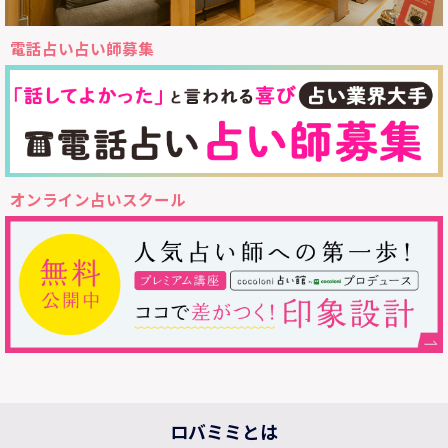
電話占い占い師募集
オンライン占いスクール
ロバミミとは