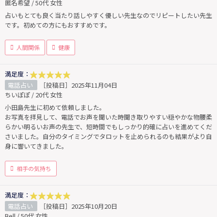
匿名希望 / 50代 女性
占いもとても良く当たり話しやすく優しい先生なのでリピートしたい先生
です。初めての方にもおすすめです。
人間関係
健康
満足度：
電話占い
［投稿日］2025年11月04日
ちいぽぽ / 20代 女性
小田島先生に初めて依頼しました。
お写真を拝見して、電話でお声を聞いた時聞き取りやすい穏やかな物腰柔
らかい明るいお声の先生で、短時間でもしっかり的確に占いを進めてくだ
さいました。自分のタイミングでタロットを止められるのも結果がより自
身に響いてきました。
相手の気持ち
満足度：
電話占い
［投稿日］2025年10月20日
Bell / 50代 女性