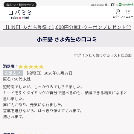
電話占い・相談サービス
ログイン
メニュー
【LINE】友だち登録で1,000円分無料クーポンプレゼント♡
小田島 さよ先生の口コミ
ログイン
して気になるリストに追加
満足度：
電話占い
［投稿日］2026年06月27日
匿名 / 50代 女性
短時間でしたが、しっかりみてもらえました。
カードを引くタイミングが自分で選べるのも、納得できる結果になると
思いました。
声に力があり、元気になれました。
言葉を選びながら、はっきり伝えてくれます。
癒されます。