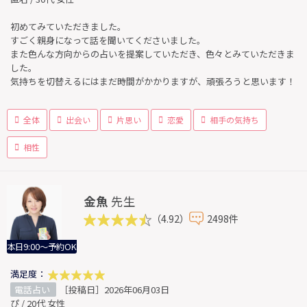
初めてみていただきました。
すごく親身になって話を聞いてくださいました。
また色んな方向からの占いを提案していただき、色々とみていただきま
した。
気持ちを切替えるにはまだ時間がかかりますが、頑張ろうと思います！
全体
出会い
片思い
恋愛
相手の気持ち
相性
金魚
先生
（4.92）
2498件
本日9:00～予約OK
満足度：
電話占い
［投稿日］2026年06月03日
ぴ / 20代 女性