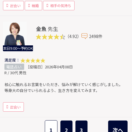
出会い
結婚
相手の気持ち
金魚
先生
（4.92）
2498件
本日9:00～予約OK
満足度：
電話占い
［投稿日］2026年04月08日
R / 30代 男性
核心に触れるお言葉をいただき、悩みが解けていく感じがしました。
等身大の自分でいられるよう、生き方を変えてみます。
出会い
1
2
3
次へ