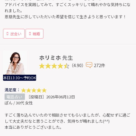
アドバイスを実践してみて、すごくスッキリして晴れやかな気持ちにな
れました。
恩慈先生に示していただいた希望を信じて生きようと思っています！
出会い
結婚
ホリミホ
先生
（4.90）
272件
本日13:30～予約OK
満足度：
電話占い
［投稿日］2026年06月12日
ぽん / 30代 女性
すごく落ち込んでいたので相談させてもらいましたが、心配せずに過ご
して大丈夫だなと思うことができ、気持ちが晴れました(^^)
本当にありがとうございました。