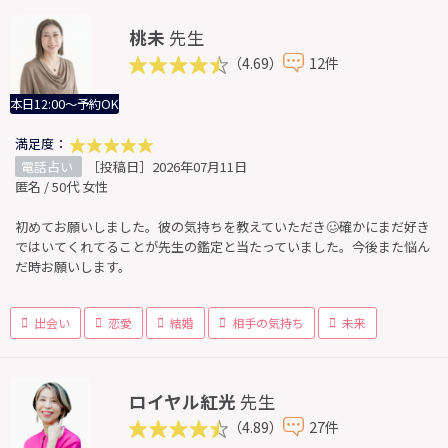
桃未
先生
（4.69）
12件
本日12:00～予約OK
満足度：
電話占い
［投稿日］2026年07月11日
匿名 / 50代 女性
初めてお願いしました。彼の気持ちを教えていただき🥴確かにまだ好き
ではいてくれてることが先生の鑑定と当たっていました。今後また悩ん
だ時お願いします。
出会い
恋愛
結婚
相手の気持ち
未来
ロイヤル紅光
先生
（4.89）
27件