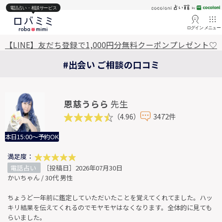
電話占い・相談サービス
ログイン
メニュー
【LINE】友だち登録で1,000円分無料クーポンプレゼント♡
#出会い ご相談の口コミ
恩慈うらら
先生
（4.96）
3472件
本日15:00～予約OK
満足度：
電話占い
［投稿日］2026年07月30日
かいちゃん / 30代 男性
ちょうど一年前に鑑定していただいたことを覚えてくれてました。ハッ
キリ結果を伝えてくれるのでモヤモヤはなくなります。全体的に見ても
らいました。