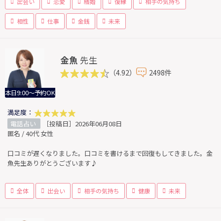
出会い
恋愛
結婚
復縁
相手の気持ち
相性
仕事
金銭
未来
金魚
先生
（4.92）
2498件
本日9:00～予約OK
満足度：
電話占い
［投稿日］2026年06月08日
匿名 / 40代 女性
口コミが遅くなりました。口コミを書けるまで回復もしてきました。金
魚先生ありがとうございます♪
全体
出会い
相手の気持ち
健康
未来