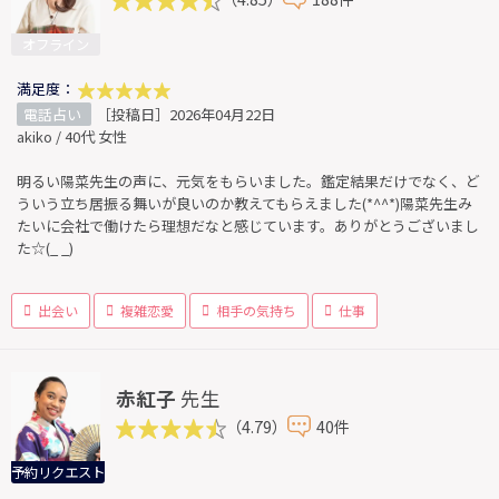
オフライン
満足度：
電話占い
［投稿日］2026年04月22日
akiko / 40代 女性
明るい陽菜先生の声に、元気をもらいました。鑑定結果だけでなく、ど
ういう立ち居振る舞いが良いのか教えてもらえました(*^^*)陽菜先生み
たいに会社で働けたら理想だなと感じています。ありがとうございまし
た☆(_ _)
出会い
複雑恋愛
相手の気持ち
仕事
赤紅子
先生
（4.79）
40件
予約リクエスト