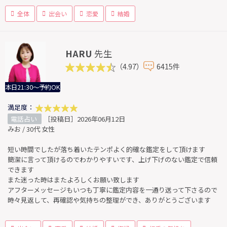
全体
出会い
恋愛
結婚
HARU
先生
（4.97）
6415件
本日21:30～予約OK
満足度：
電話占い
［投稿日］2026年06月12日
みお / 30代 女性
短い時間でしたが落ち着いたテンポよく的確な鑑定をして頂けます
簡潔に言って頂けるのでわかりやすいです、上げ下げのない鑑定で信頼
できます
また迷った時はまたよろしくお願い致します
アフターメッセージもいつも丁寧に鑑定内容を一通り送って下さるので
時々見返して、再確認や気持ちの整理ができ、ありがとうございます