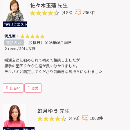
佐々木玉蓮
先生
（4.83）
2363件
予約リクエスト
満足度：
電話占い
［投稿日］2026年06月06日
Ｇreen / 50代 女性
婚活友達に勧められて初めて相談しましたが
相手の星回りから性格が良く分かりました。
テキパキと鑑定してくださり前向きな気持ちになれました
出会い
恋愛
虹月ゆう
先生
（4.93）
1008件