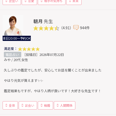
出会い
恋愛
相手の気持ち
未来
朝月
先生
（4.91）
944件
本日20:00～予約OK
満足度：
電話占い
［投稿日］2026年07月22日
みや / 20代 女性
久しぶりの鑑定でしたが、安心してお話を聞くことが出来ました
やはり元気が貰えます✨✨
鑑定結果もですが、やはり人柄が良いです！大好きな先生です！
全体
出会い
結婚
人間関係