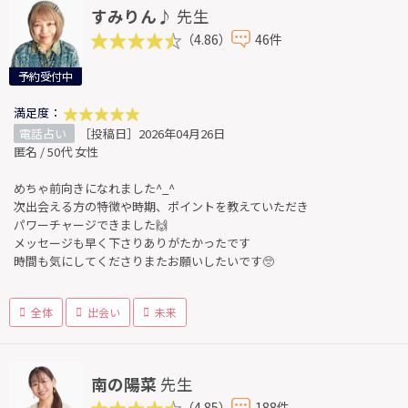
すみりん♪
先生
（4.86）
46件
予約受付中
満足度：
電話占い
［投稿日］2026年04月26日
匿名 / 50代 女性
めちゃ前向きになれました^_^
次出会える方の特徴や時期、ポイントを教えていただき
パワーチャージできました🙌
メッセージも早く下さりありがたかったです
時間も気にしてくださりまたお願いしたいです🥺
全体
出会い
未来
南の陽菜
先生
（4.85）
188件