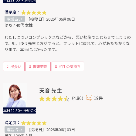
本日11:00～予約OK
満足度：
電話占い
［投稿日］2026年06月06日
はち / 40代 女性
わたしはついコンプレックスなどから、悪い想像でこじらせてしまうの
で、虹月ゆう先生とお話すると、フラットに戻れて、心があたたかくな
ります。本当によかったです。
出会い
複雑恋愛
相手の気持ち
天音
先生
（4.86）
19件
本日22:30～予約OK
満足度：
電話占い
［投稿日］2026年06月03日
匿名 / 30代 女性