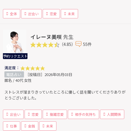
全体
出会い
恋愛
未来
イレーヌ美咲
先生
（4.85）
55件
予約リクエスト
満足度：
電話占い
［投稿日］2026年05月03日
匿名 / 40代 女性
ストレスが溜まりきっていたところに優しく話を聞いてくださりありが
とうございました。
出会い
恋愛
複雑恋愛
相手の気持ち
人間関係
仕事
金銭
未来