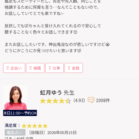
鑑定もスピーディーだし、否定や先入観、同じことを
強調するために何度も言う…なんてこともないので、
お話ししていてとても楽ですね✨
反抗しても🤣ちゃんと受け入れてくれるので安心して
臆することなく色々とお話しできます😊
またお話ししたいです、神出鬼没なのが悲しいですけど😭
どうにかこうにか見つけたいと思います🤣
出会い
結婚
仕事
金銭
虹月ゆう
先生
（4.93）
1008件
本日11:00～予約OK
満足度：
電話占い
［投稿日］2026年05月15日
はち / 40代 女性