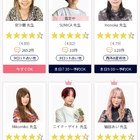
鑑定中
安沙蘭 先生
SUMICA 先生
Honoka 先生
（4.89）
（4.82）
（4.79）
2652件
33件
123件
タロット占い 他
タロット占い 他
西洋占星術 他
今すぐOK
本日7:30～予約OK
本日9:00～予約OK
Mikomiko 先生
ニイナ・ゲイト 先生
猫田あい 先生