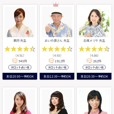
朝月 先生
占いの源さん 先生
北條メリサ 先生
（4.91）
（4.93）
（4.86）
943件
1912件
262件
タロット占い 他
タロット占い 他
タロット占い 他
本日20:00～予約OK
本日12:30～予約OK
本日20:30～予約OK