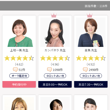
該当件数：
116
件
上地一美 先生
カンパネラ 先生
金魚 先生
（4.62）
（4.96）
（4.92）
51件
1098件
2498件
オーラ鑑定 他
タロット占い 他
タロット占い 他
予約受付中
本日9:00～予約OK
本日7:30～予約OK