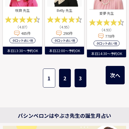
咲良 先生
Betty 先生
愛夢 先生
（4.87）
（4.95）
（4.93）
485件
290件
778件
タロット占い 他
タロット占い 他
タロット占い 他
本日13:30～予約OK
本日22:00～予約OK
本日14:30～予約OK
次へ
1
2
3
パシンペロンはやぶさ先生の誕生月占い