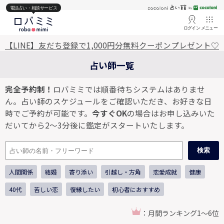
電話占い・相談サービス
ログイン
メニュー
【LINE】友だち登録で1,000円分無料クーポンプレゼント♡
占い師一覧
完全予約制！
ロバミミでは順番待ちシステムはありませ
ん。占い師のスケジュールをご確認いただき、お好きな日
時でご予約が可能です。
今すぐOK
の場合はお申し込みいた
だいてから2～3分後に鑑定がスタートいたします。
検索
人間関係
結婚
寄り添い
引越し・方角
恋愛成就
健康
40代
苦しい恋
復縁したい
初心者におすすめ
：月間ランキング1～6位