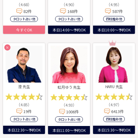
（4.68）
（4.90）
（4.95）
82件
168件
587件
タロット占い 他
タロット占い 他
四柱推命 他
今すぐOK
本日14:00～予約OK
本日10:00～予約OK
澄 先生
HARU 先生
虹月ゆう 先生
（4.85）
（4.97）
（4.93）
19件
6413件
1006件
タロット占い 他
四柱推命 他
タロット占い 他
本日22:30～予約OK
本日15:30～予約OK
本日11:00～予約OK