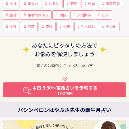
全体
出会い
片思い
恋愛
結婚
複雑恋愛
復縁
相手の気持ち
相性
人間関係
仕事
金銭
健康
家族
未来
引っ越し
その他
あなたにピッタリの方法で
お悩みを解決しましょう
書くのは面倒くさい…話したい方
本日 9:30～電話占いを予約する
1分270円
パシンペロンはやぶさ先生の誕生月占い