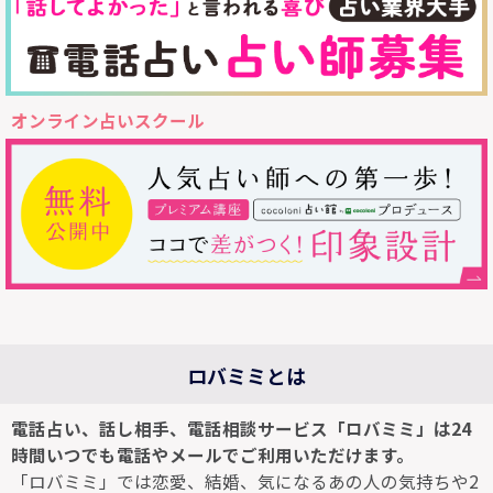
オンライン占いスクール
ロバミミとは
電話占い、話し相手、電話相談サービス「ロバミミ」は24
時間いつでも電話やメールでご利用いただけます。
「ロバミミ」では恋愛、結婚、気になるあの人の気持ちや2