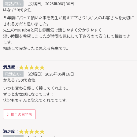
電話占い
［投稿日］2026年06月30日
はな / 50代 女性
５年前に占って頂いた事を先生が覚えて下さり1人1人のお客さんを大切に
される方だと思いました。
先生のYouTubeと同じ雰囲気で話しやすく分かりやすく
短い時間を希望しましたが時間も気にして下さるので安心して相談でき
ます。
相談して良かったと思える先生です。
満足度：
電話占い
［投稿日］2026年06月16日
かえる / 50代 女性
いつも変わら優しく接してくれます。
ずっとお世話になってます！
状況もちゃんと覚えてくれててます。
相手の気持ち
満足度：