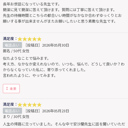
長年お世話になっている先生です。
簡潔に見て簡潔に答えて頂けます。質問には丁寧に答えて頂けます。
先生の待機時間とこちらの都合いい時間がなかなか合わずゆっくりとお
願いする事が出来ませんがまたお願いしたいと思う素敵な先生です。
満足度：
電話占い
［投稿日］2026年05月30日
匿名 / 50代 女性
似たようなことで悩みます。
考え方、なかなか変えれないので、いつも、悩んで、どうして良いか？わ
からなくなっていた私に、寄り添ってくれました。
言われたように、やってみます。
未来
満足度：
電話占い
［投稿日］2026年05月23日
まり / 30代 女性
人生の帰路に立っていました。そんな中で安沙蘭先生に話を聞いていただ