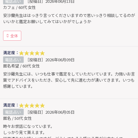
電話占い
［投稿日］2026年06月13日
カフェ / 60代 女性
安沙蘭先生ははっきり言ってくださいますので思いっきり相談してるのが
いいかと鑑定お願いしてみてはいかがでしょうか
全体
満足度：
電話占い
［投稿日］2026年06月09日
匿名希望 / 60代 女性
安沙羅先生には、いつも仕事で鑑定をしていただいています。力強いお言
葉でアドバイスをいただき、安心して先に進む力が湧いてきます。いつも
感謝しています。
満足度：
電話占い
［投稿日］2026年06月05日
匿名 / 50代 女性
時々お世話になっています。
しっかり見て貰えます。