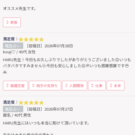
オススメ先生です。
家族
満足度：
電話占い
［投稿日］2026年07月28日
kouji♡ / 40代 女性
HARU先生！今日もお久しぶりでしたがありがとうございました😊いつも
バタバタですみません💦今日も安心しました😌💭いつも感謝感謝です🥹
🙏
複雑恋愛
相手の気持ち
人間関係
仕事
未来
満足度：
電話占い
［投稿日］2026年07月27日
匿名 / 40代 男性
HARU先生にはいつも本当に助けて頂いています。
先生は大きな世の中の流れと