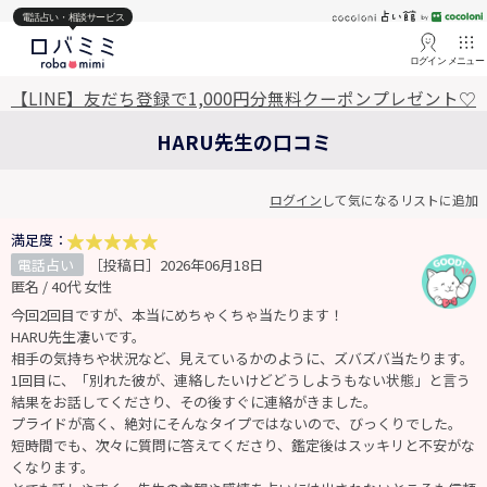
電話占い・相談サービス
ログイン
メニュー
【LINE】友だち登録で1,000円分無料クーポンプレゼント♡
HARU先生の口コミ
ログイン
して気になるリストに追加
満足度：
電話占い
［投稿日］2026年06月18日
匿名 / 40代 女性
今回2回目ですが、本当にめちゃくちゃ当たります！
HARU先生凄いです。
相手の気持ちや状況など、見えているかのように、ズバズバ当たります。
1回目に、「別れた彼が、連絡したいけどどうしようもない状態」と言う
結果をお話してくださり、その後すぐに連絡がきました。
プライドが高く、絶対にそんなタイプではないので、びっくりでした。
短時間でも、次々に質問に答えてくださり、鑑定後はスッキリと不安がな
くなります。