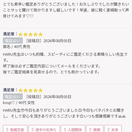
とても素早い鑑定ありがとうございました！お久しぶりでしたが聞きたい
ことサッと聞けて助かりますし嬉しいです！早速、彼に軽く連絡取って声
掛けてみます♡♡
満足度：
電話占い
［投稿日］2026年08月05日
匿名 / 40代 男性
HARU先生はいつも的確、スピーディにご鑑定くださる素晴らしい先生で
す。
終了後は必ずご鑑定内容についてメールをくださいます。
後でご鑑定結果を見直せるので、とても助かっています。
満足度：
電話占い
［投稿日］2026年08月05日
kouji♡ / 40代 女性
HARU先生🥹今日もありがとうございました😊今日もバタバタとお聞き
し、そして安心を頂きありがとうございます😊いつも感謝感謝です🙏🙏
複雑恋愛
相手の気持ち
人間関係
健康
未来