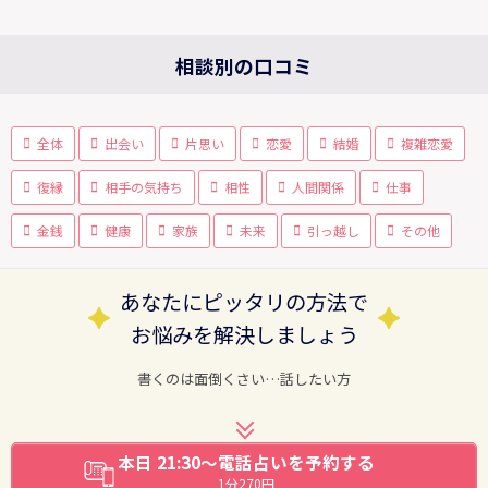
相談別の口コミ
全体
出会い
片思い
恋愛
結婚
複雑恋愛
復縁
相手の気持ち
相性
人間関係
仕事
金銭
健康
家族
未来
引っ越し
その他
あなたにピッタリの方法で
お悩みを解決しましょう
書くのは面倒くさい…話したい方
本日 21:30～電話占いを予約する
1分270円