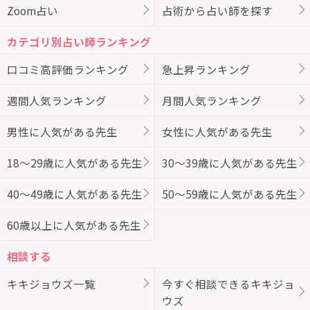
Zoom占い
占術から占い師を探す
カテゴリ別占い師ランキング
口コミ高評価ランキング
急上昇ランキング
週間人気ランキング
月間人気ランキング
男性に人気がある先生
女性に人気がある先生
18～29歳に人気がある先生
30～39歳に人気がある先生
40～49歳に人気がある先生
50～59歳に人気がある先生
60歳以上に人気がある先生
相談する
キキジョウズ一覧
今すぐ相談できるキキジョ
ウズ