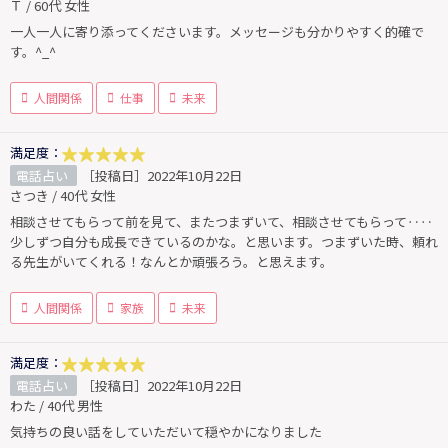
Ｔ / 60代 女性
一人一人に寄り添ってくださいます。メッセージも分かりやすく的確で
す。^_^
人間関係
仕事
未来
満足度：
電話占い
［投稿日］2022年10月22日
さつき / 40代 女性
相談させてもらって前を見て、またつまずいて、相談させてもらって‥‥
少しずつ自分も成長できているのかな。と思います。つまずいた時、頼れ
る先生がいてくれる！なんとか頑張ろう。と思えます。
人間関係
家族
未来
満足度：
電話占い
［投稿日］2022年10月22日
わた / 40代 男性
気持ちの良い話をしていただいて穏やかになりました