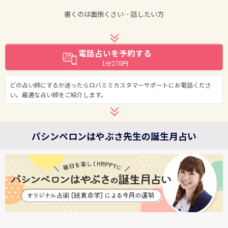
書くのは面倒くさい…話したい方
電話占いを予約する
1分270円
どの占い師にするか迷ったらロバミミカスタマーサポートにお電話くださ
い。最適な占い師をご紹介します。
パシンペロンはやぶさ先生の誕生月占い