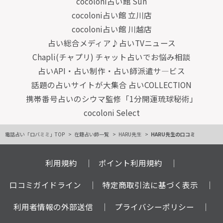
cocoloni占い館 Sun
cocoloni占い館 立川店
cocoloni占い館 川越店
占い総合メディア♪占いTVニュース
Chapli(チャプリ) チャット占いでお悩み相談
占いAPI・占い制作・占い師派遣サ―ビス
話題の占いサイトが大集合 占いCOLLECTION
携帯番号占いのシウマ監修「1分開運琉球秘術」
cocoloni Select
電話占い「ロバミミ」TOP
在籍占い師一覧
HARU先生
HARU先生の口コミ
利用規約
ポイント利用規約
口コミガイドライン
特定商取引法に基づく表示
利用者情報の外部送信
プライバシーポリシー