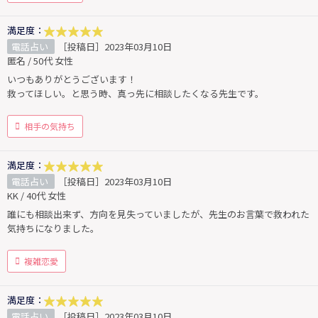
満足度：
電話占い
［投稿日］2023年03月10日
匿名 / 50代 女性
いつもありがとうございます！
救ってほしい。と思う時、真っ先に相談したくなる先生です。
相手の気持ち
満足度：
電話占い
［投稿日］2023年03月10日
KK / 40代 女性
誰にも相談出来ず、方向を見失っていましたが、先生のお言葉で救われた
気持ちになりました。
複雑恋愛
満足度：
電話占い
［投稿日］2023年03月10日