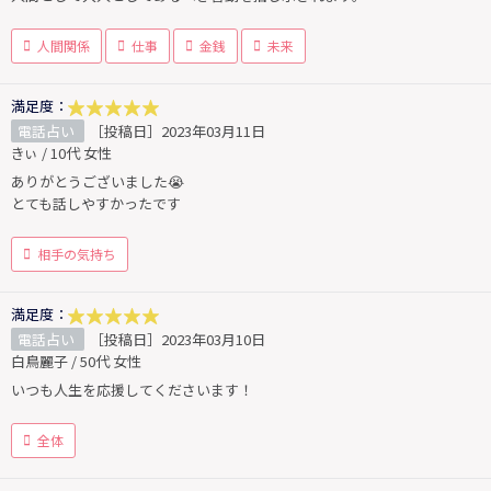
人間関係
仕事
金銭
未来
満足度：
電話占い
［投稿日］2023年03月11日
きぃ / 10代 女性
ありがとうございました😭
とても話しやすかったです
相手の気持ち
満足度：
電話占い
［投稿日］2023年03月10日
白鳥麗子 / 50代 女性
いつも人生を応援してくださいます！
全体