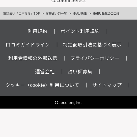
cocoloni Select
電話占い「ロバミミ」TOP
在籍占い師一覧
HARU先生
HARU先生の口コミ
利用規約
ポイント利用規約
口コミガイドライン
特定商取引法に基づく表示
利用者情報の外部送信
プライバシーポリシー
運営会社
占い師募集
クッキー（cookie）利用について
サイトマップ
©cocoloni,Inc.