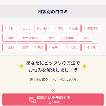
相談別の口コミ
全体
出会い
片思い
恋愛
結婚
複雑恋愛
復縁
相手の気持ち
相性
人間関係
仕事
金銭
健康
家族
未来
引っ越し
その他
あなたにピッタリの方法で
お悩みを解決しましょう
書くのは面倒くさい…話したい方
電話占いを予約する
1分270円