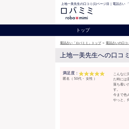
上地一美先生の口コミ(1)ページ目｜電話占い 
トップ
電話占い「ロバミミ」トップ
>
電話占いの口コ
上地一美先生への口コ
満足度：
こんなに
匿名（ 50代・ 女性 ）
た時には
落ち着い
す。
今まで色
やっと、