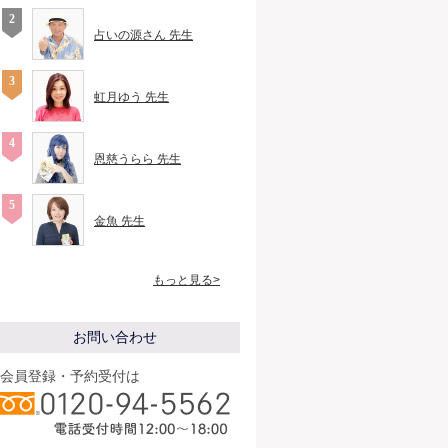
占いの源さん 先生
虹月ゆう 先生
恩慈うらら 先生
金魚 先生
もっと見る>
お問い合わせ
会員登録・予約受付は