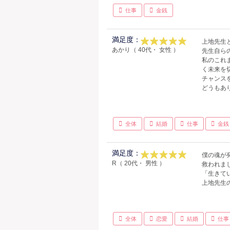
仕事
金銭
満足度：
上地先生
あかり（ 40代・ 女性 ）
先生自ら
私のこれ
く未来を
チャンス
どうもあり
全体
結婚
仕事
金銭
満足度：
僕の魂が
R（ 20代・ 男性 ）
救われま
「生きて
上地先生
全体
恋愛
結婚
仕事