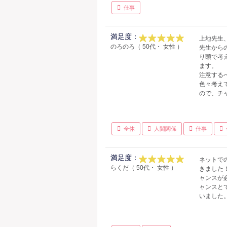
仕事
満足度：
上地先生
のろのろ（ 50代・ 女性 ）
先生から
り頭で考
ます。
注意する
色々考え
ので、チ
全体
人間関係
仕事
満足度：
ネットで
らくだ（ 50代・ 女性 ）
きました
ャンスが
ャンスと
いました