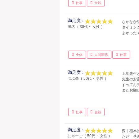
仕事
金銭
満足度：
なかなか
匿名（ 30代・ 女性 ）
タイミン
よかった
全体
人間関係
仕事
満足度：
上地先生
つぶ拳（ 50代・ 男性 ）
先生のお
すべてお
またお願
仕事
金銭
満足度：
深く根本
にゃーご（ 50代・ 女性 ）
ただ そ