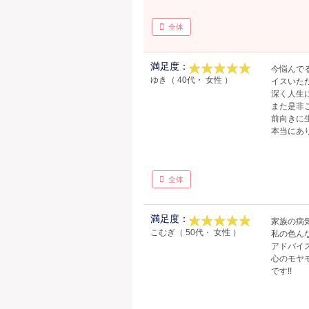
全体
満足度：
今悩んで
ゆき（ 40代・ 女性 ）
イスいた
深く人生
また是非
前向きに
本当にあ
全体
満足度：
家族の病
こむぎ（ 50代・ 女性 ）
私の色ん
アドバイ
心のモヤ
です!!