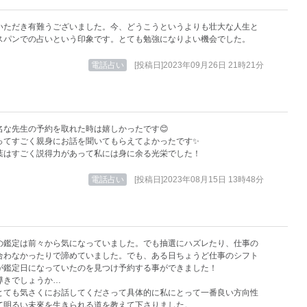
いただき有難うございました。今、どうこうというよりも壮大な人生と
スパンでの占いという印象です。とても勉強になりよい機会でした。
電話占い
[投稿日]2023年09月26日 21時21分
名な先生の予約を取れた時は嬉しかったです😊
ってすごく親身にお話を聞いてもらえてよかったです✨
葉はすごく説得力があって私には身に余る光栄でした！
電話占い
[投稿日]2023年08月15日 13時48分
の鑑定は前々から気になっていました。でも抽選にハズレたり、仕事の
合わなかったりで諦めていました。でも、ある日ちょうど仕事のシフト
が鑑定日になっていたのを見つけ予約する事ができました！
導きでしょうか…
とても気さくにお話してくださって具体的に私にとって一番良い方向性
て明るい未來を生きられる道を教えて下さりました。