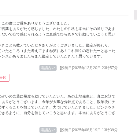
、この度はご縁をありがとうございました。
の言葉をありがたく感じました。わたしの性格も本当にその通りであま
えないで心で感じられるように直感でひらめきで行動していこうと思い
べきことも教えていただきありがとうございました。鑑定が終わり、
ていたところ（また考えてますね笑）あ！これ聞くの忘れたーと思った
ャンスがありましたらまた鑑定していただきたく思っています。
電話占い
[投稿日]2025年12月20日 23時57分
金銭
の占いの言葉に幾度も助けていただいた、あの上地先生と、直にお話で
！ありがとうございます。今年が大事な分岐点であること、数年後にチ
必ずくることを教えていただき、力づけていただきました。ピンチをチ
できるように、自分を信じていこうと思います。本当にありがとうござ
。
電話占い
[投稿日]2025年08月19日 13時39分