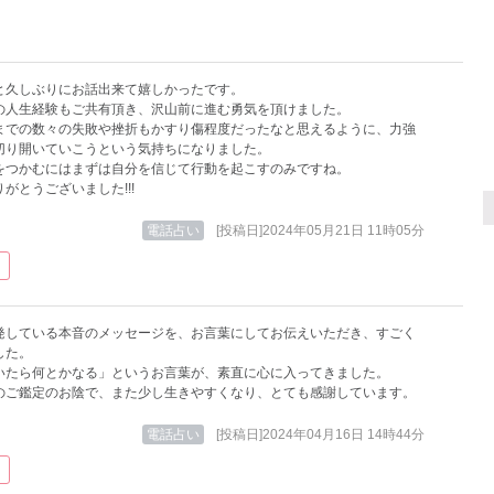
と久しぶりにお話出来て嬉しかったです。
の人生経験もご共有頂き、沢山前に進む勇気を頂けました。
までの数々の失敗や挫折もかすり傷程度だったなと思えるように、力強
切り開いていこうという気持ちになりました。
をつかむにはまずは自分を信じて行動を起こすのみですね。
がとうございました!!!
電話占い
[投稿日]2024年05月21日 11時05分
発している本音のメッセージを、お言葉にしてお伝えいただき、すごく
した。
いたら何とかなる」というお言葉が、素直に心に入ってきました。
のご鑑定のお陰で、また少し生きやすくなり、とても感謝しています。
電話占い
[投稿日]2024年04月16日 14時44分