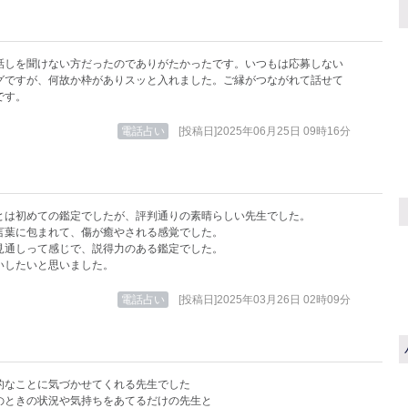
話しを聞けない方だったのでありがたかったです。いつもは応募しない
グですが、何故か枠がありスッと入れました。ご縁がつながれて話せて
です。
電話占い
[投稿日]2025年06月25日 09時16分
とは初めての鑑定でしたが、評判通りの素晴らしい先生でした。
言葉に包まれて、傷が癒やされる感覚でした。
見通しって感じで、説得力のある鑑定でした。
いしたいと思いました。
電話占い
[投稿日]2025年03月26日 02時09分
的なことに気づかせてくれる先生でした
のときの状況や気持ちをあてるだけの先生と