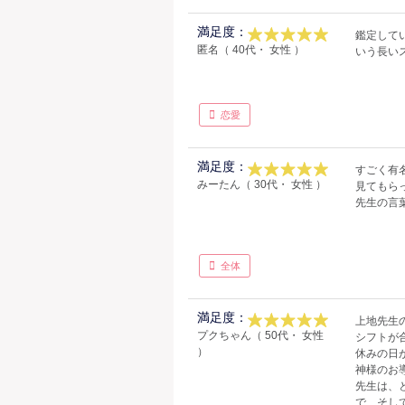
満足度：
鑑定して
匿名（ 40代・ 女性 ）
いう長い
恋愛
満足度：
すごく有
みーたん（ 30代・ 女性 ）
見てもら
先生の言
全体
満足度：
上地先生
プクちゃん（ 50代・ 女性
シフトが
）
休みの日
神様のお
先生は、
で、そし