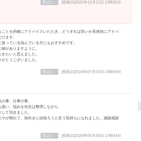
電話占い
[投稿日]2022年12月22日 12時32分
ることを的確にアドバイスいただき、どうすれば良いか具体的にアドバ
だけます。
に迷っている悩んでいる方にもおすすめです。
ご縁がありますように。
生きたいと思えました。
りがとうございました。
電話占い
[投稿日]2026年07月01日 14時54分
気の事、仕事の事、
な迷い、悩みを先生は整理しながら
スして頂きました。
モヤが晴れて、前向きに頑張ろうと言う気持ちになれました。感謝感謝
電話占い
[投稿日]2026年05月26日 17時34分