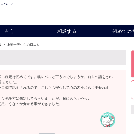
「ロバミミ」
占う
相談する
初めての
ミ
>
上地一美先生の口コミ
ミ
深い鑑定は初めてです。魂レベルと言うのでしょうか。前世の話をされ
震えました。
た口調で話をされるので、こちらも安心して心の内をさらけ出せれま
んな先生方に鑑定してもらいましたが、腑に落ちずやっと
何故こうなのか分かる事ができました。