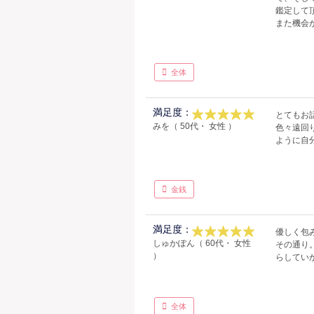
鑑定して
また機会
全体
満足度：
とてもお
みを（ 50代・ 女性 ）
色々遠回
ように自
金銭
満足度：
優しく包
しゅかぽん（ 60代・ 女性
その通り
）
らしてい
全体