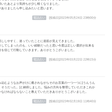
頂いたあとより気持ちが少し軽くなりました。
がありましたら申し込みたいと思います。
電話占い
[投稿日]2023年05月24日 23時00分
話ししやすく、迷っていたことに道筋が見えてきました。
りしてしまったのも、いい経験だったと思い今度は正しい選択が出来る
分を信じて行動していきます。ありがとうございました。
電話占い
[投稿日]2023年03月22日 22時15分
み込むようなお声がけに癒されながらそのお言葉の一つ一つに[うんうん
。そうだった。]と納得しました。悩みの方向を整理していただきこれか
かなければならないこと教えていただきありがとうこざいました。
電話占い
[投稿日]2023年02月19日 11時40分