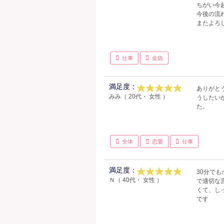
ちがい今
今後の流
またよろ
仕事
金銭
満足度：
ありがと
みみ（ 20代・ 女性 ）
うしたい
た。
全体
恋愛
仕事
満足度：
30分で
Ｎ（ 40代・ 女性 ）
で適切な
くて、し
です