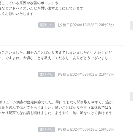
起こっている原因や改善のポイントや
れなどアドバイスいただき思い出すようにしています
しくお願いいたします
電話占い
[投稿日]2024年12月28日 20時36分
うございました。相手のことばかり考えてしまいましたが、わたしがど
か、ですよね。大切なことを教えてくださり、ありがとうございまし
電話占い
[投稿日]2024年08月02日 21時47分
もボリューム満点の鑑定内容でした。早口でもなく聞き取りやすく、温か
言葉を選んで伝えてもらえました。良いことばかりを言う気休めではな
っかり現実的なお話も聞けました。ようやく、地に足をつけて歩けそう
電話占い
[投稿日]2024年06月18日 15時58分