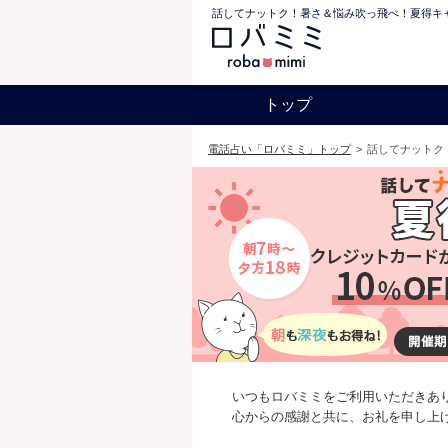
話してナットク！暑さ＆悩み吹っ飛べ！夏得キ
トップ
電話占い「ロバミミ」トップ
>
話してナットク
いつもロバミミをご利用いただきあ
心からの感謝と共に、お礼を申し上