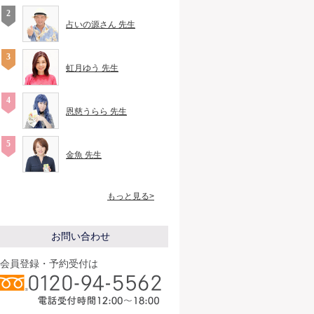
占いの源さん 先生
虹月ゆう 先生
恩慈うらら 先生
金魚 先生
もっと見る>
お問い合わせ
会員登録・予約受付は