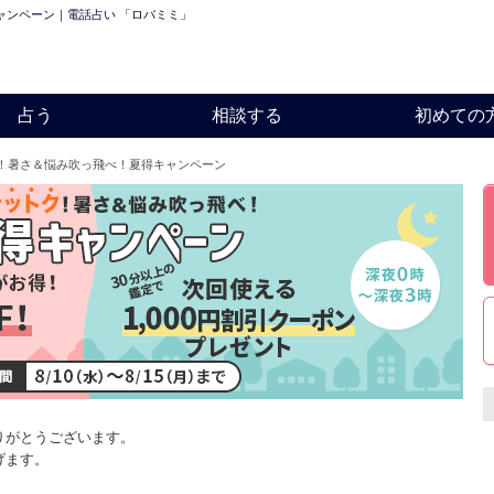
ャンペーン｜電話占い 「ロバミミ」
占う
相談する
初めての
！暑さ＆悩み吹っ飛べ！夏得キャンペーン
りがとうございます。
げます。