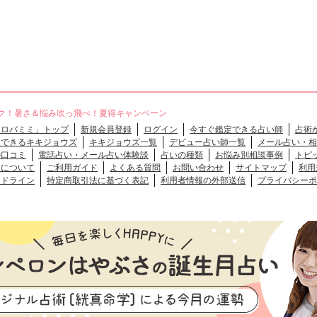
ク！暑さ＆悩み吹っ飛べ！夏得キャンペーン
「ロバミミ」トップ
新規会員登録
ログイン
今すぐ鑑定できる占い師
占術
談できるキキジョウズ
キキジョウズ一覧
デビュー占い師一覧
メール占い・相
の口コミ
電話占い・メール占い体験談
占いの種類
お悩み別相談事例
トピ
クについて
ご利用ガイド
よくある質問
お問い合わせ
サイトマップ
利用
イドライン
特定商取引法に基づく表記
利用者情報の外部送信
プライバシーポ