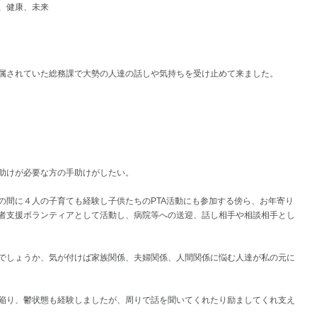
、健康、未来
属されていた総務課で大勢の人達の話しや気持ちを受け止めて来ました。
助けが必要な方の手助けがしたい。
の間に４人の子育ても経験し子供たちのPTA活動にも参加する傍ら、お年寄り
者支援ボランティアとして活動し、病院等への送迎、話し相手や相談相手とし
でしょうか、気が付けば家族関係、夫婦関係、人間関係に悩む人達が私の元に
陥り、鬱状態も経験しましたが、周りで話を聞いてくれたり励ましてくれ支え