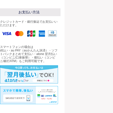
分
分
分
分
分
分
分
分
分
分
分
分
分
分
分
分
分
分
分
分
分
07（金）
お支払い方法
08（土）
クレジットカード・銀行振込でお支払いい
ただけます。
09（日）
10（月）
スマートフォンの場合は
11（火）
d払い・au PAY（auかんたん決済）・ソフ
トバンクまとめて支払い・atone 翌月払い
（コンビニ/口座振替）・後払い（コンビ
12（水）
ニ/銀行ATM）もご利用可能です。
13（木）