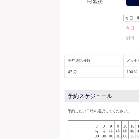
357件
今日・
今日
明日
平均通話分数
メッセ
47 分
100 %
予約スケジュール
予約したい日時を選択してください。
8
8
9
9
10
10
時
時
時
時
時
時
00
30
00
30
00
30