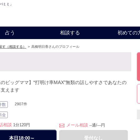
バミミ」
占う
相談する
初めての
探す（相談する）
>
高橋明日香さんのプロフィール
のビッグママ】“打明け率MAX”無類の話しやすさであなたの
を支えます
2907件
件数
料金
話相談
1分120円
メール相談
--通/---円
本日18:00～
受付なし