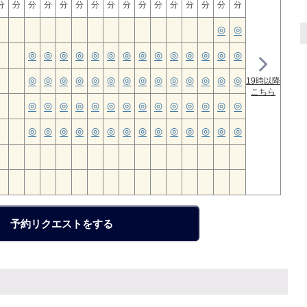
分
分
分
分
分
分
分
分
分
分
分
分
分
分
分
分
08/
08/
19時以降
08/
こちら
08/
08/
08/
08/
予約リクエストをする