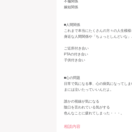
不倫関係
嫁姑関係
■人間関係
これまで本当にたくさんの方々の人生模様
身近な人間関係や「ちょっとしんどいな」
ご近所付き合い
PTAの付き合い
子供付き合い
■心の問題
日常で気になる事、心の病気になってしま
まには泣いたっていいんだよ。
誰かの視線が気になる
陰口を言われている気がする
色んなことに疲れてしまった・・・。
相談内容