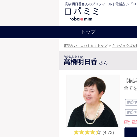
高橋明日香さんのプロフィール｜電話占い 「ロ
トップ
電話占い「ロバミミ」トップ
>
キキジョウズを
たかはしあすか
高橋明日香
さん
【横浜
全て
鑑定
鑑定
電
(4.73)