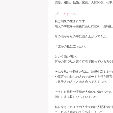
恋愛、相性、結婚、家族、人間関係、仕事
プロフィール
私は関東の生まれです
地元の学校を卒業後に会社に勤め、当時配
その頃から私の中に湧き上がってきた
「誰かの役に立ちたい」
という強い想い。
何かの形で私と言う存在で困っている方や
そんな思いを抱えた私は、結婚生活３５年
や障害をお持ちの方のサポートを行う障害
て数千人の方々と向き合ってきました。
そうした経験や実績が人伝いに伝わったの
話しに来る様になっていました。
私自身もこれまでの人生で時に人間不信に
てくれる人達がいて立ち直りました。