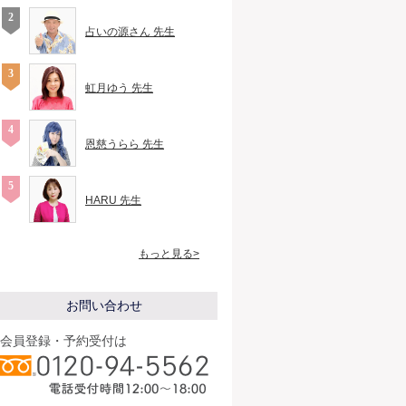
占いの源さん 先生
虹月ゆう 先生
恩慈うらら 先生
HARU 先生
もっと見る>
お問い合わせ
会員登録・予約受付は
19
19
20
20
21
21
22
22
23
23
0
0
1
1
2
2
3
3
4
4
5
時
時
時
時
時
時
時
時
時
時
時
時
時
時
時
時
時
時
時
時
時
00
30
00
30
00
30
00
30
00
30
00
30
00
30
00
30
00
30
00
30
0