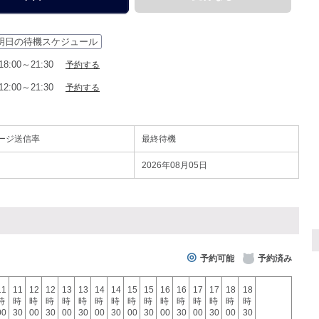
明日の待機スケジュール
18:00～21:30
予約する
12:00～21:30
予約する
ージ送信率
最終待機
2026年08月05日
予約可能
予約済み
11
11
12
12
13
13
14
14
15
15
16
16
17
17
18
18
時
時
時
時
時
時
時
時
時
時
時
時
時
時
時
時
00
30
00
30
00
30
00
30
00
30
00
30
00
30
00
30