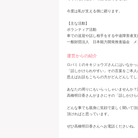
今度は私が支える側に廻ります。
【主な活動】
ボランティア活動
車での送迎や話し相手をする中途障害者支
一般財団法人 日本能力開発推進協会 メン
運営からの紹介
ロバミミのキキジョウズさんにはいなかっ
「話しかけられやすい」その言葉をご本人
思えばお話もこちらの方がどんどんしてし
あなたの周りにもいらっしゃいませんか？
高橋明日香さんがまさにその「話しかけら
どんな事でも親身に笑顔で楽しく聞いて頂
頂ければと思っています。
ぜひ高橋明日香さんへお電話くださいね。