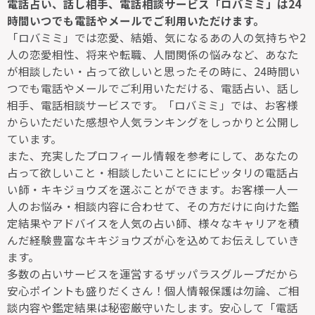
電話占い、話し相手、電話相談サービス「ロバミミ」は24
時間いつでも電話やメールでご利用いただけます。
「ロバミミ」では恋愛、結婚、気になるあの人の気持ちや2
人の恋愛相性、将来や転職、人間関係の悩みなど、あなた
が相談したい・占って欲しいと思ったその時に、24時間い
つでも電話やメールでご利用いただける、電話占い、話し
相手、電話相談サービスです。「ロバミミ」では、お客様
からいただいた感想や人気ランキングをしっかりと公開し
ています。
また、充実したプロフィール情報を参考にして、あなたの
占って欲しいこと・相談したいことににピッタリの電話占
い師・キキジョウズを選ぶことができます。お客様一人一
人のお悩み・相談内容に合わせて、その方だけに向けた鑑
定結果やアドバイスを人気の占い師、様々なキャリアを積
んだ経験豊富なキキジョウズが心を込めてお伝えしていき
ます。
多数の占いサービスを運営するザッパラスグループだから
安心ポイントも盛りだくさん！個人情報保護は勿論、ご相
談内容や鑑定結果は秘密厳守いたします。安心して「電話