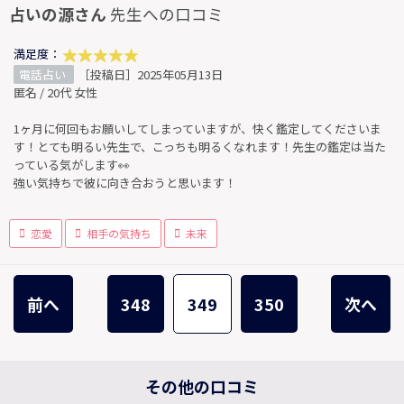
占いの源さん
先生への口コミ
満足度：
電話占い
［投稿日］2025年05月13日
匿名 / 20代 女性
1ヶ月に何回もお願いしてしまっていますが、快く鑑定してくださいま
す！とても明るい先生で、こっちも明るくなれます！先生の鑑定は当た
っている気がします👀
強い気持ちで彼に向き合おうと思います！
恋愛
相手の気持ち
未来
前へ
348
349
350
次へ
その他の口コミ