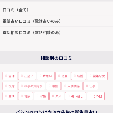
口コミ（全て）
電話占い口コミ（電話占いのみ）
電話相談口コミ（電話相談のみ）
相談別の口コミ
全体
出会い
片思い
恋愛
結婚
複雑恋愛
復縁
相手の気持ち
相性
人間関係
仕事
金銭
健康
家族
未来
引っ越し
その他
パシンペロンはやぶさ先生の誕生月占い