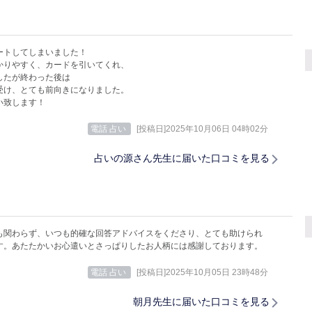
ートしてしまいました！
かりやすく、カードを引いてくれ、
したが終わった後は
受け、とても前向きになりました。
い致します！
電話 占い
[投稿日]2025年10月06日 04時02分
占いの源さん先生に届いた口コミを見る
も関わらず、いつも的確な回答アドバイスをくださり、とても助けられ
す。あたたかいお心遣いとさっぱりしたお人柄には感謝しております。
電話 占い
[投稿日]2025年10月05日 23時48分
朝月先生に届いた口コミを見る