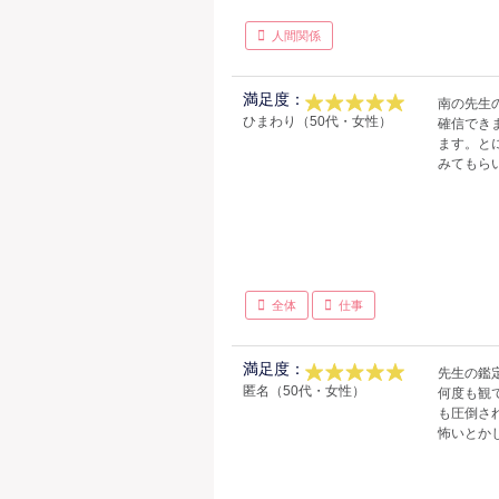
人間関係
満足度：
南の先生
ひまわり（50代・女性）
確信でき
ます。と
みてもら
全体
仕事
満足度：
先生の鑑
匿名（50代・女性）
何度も観
も圧倒さ
怖いとか