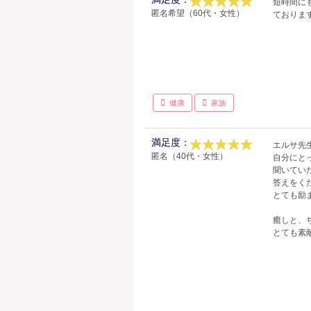
短時間に
匿名希望（60代・女性）
ておりま
健康
家族
満足度：
エルサ先
匿名（40代・女性）
自分にと
聞いてい
答えをく
とても励
癒しと、
とても素