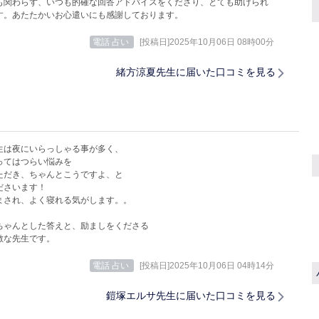
も関わらず、いつも的確な回答アドバイスをくださり、とても助けられ
す。あたたかいお心遣いにも感謝しております。
電話 占い
[投稿日]2025年10月06日 08時00分
緒方涼夏先生に届いた口コミを見る
生は夜にいらっしゃる事が多く、
ってはつらい悩みを
ただき、ちゃんとこうですよ、と
ださいます！
まされ、よく寝れる気がします。。
ちゃんとした答えと、励ましをくださる
敵な先生です。
電話 占い
[投稿日]2025年10月06日 04時14分
鎧塚エルサ先生に届いた口コミを見る