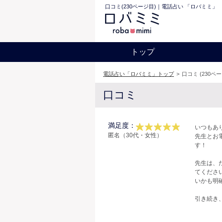
口コミ(230ページ目)｜電話占い 「ロバミミ」
トップ
電話占い「ロバミミ」トップ
>
口コミ (230ペ
口コミ
満足度：
いつもあ
匿名（30代・女性）
先生とお
す！
先生は、
てくださ
いかも明
引き続き、