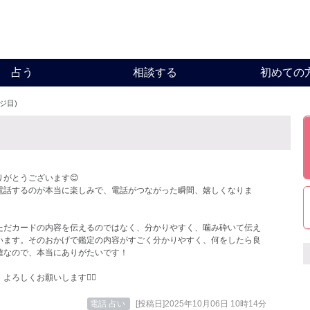
占う
相談する
初めての
ージ目)
りがとうございます😊
電話するのが本当に楽しみで、電話がつながった瞬間、嬉しくなりま
ただカードの内容を伝えるのではなく、分かりやすく、噛み砕いて伝え
います。そのおかげで鑑定の内容がすごく分かりやすく、何をしたら良
確なので、本当にありがたいです！
よろしくお願いします🙇‍♀️
電話 占い
[投稿日]2025年10月06日 10時14分