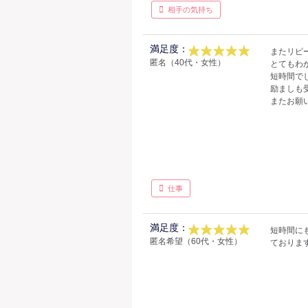
相手の気持ち
満足度：
またリピ
匿名（40代・女性）
とてもわ
短時間で
励ましも
またお願
仕事
満足度：
短時間に
匿名希望（60代・女性）
ておりま