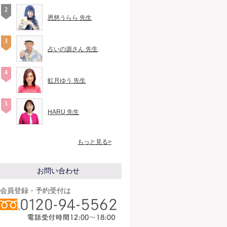
恩慈うらら 先生
占いの源さん 先生
虹月ゆう 先生
HARU 先生
もっと見る>
お問い合わせ
会員登録・予約受付は