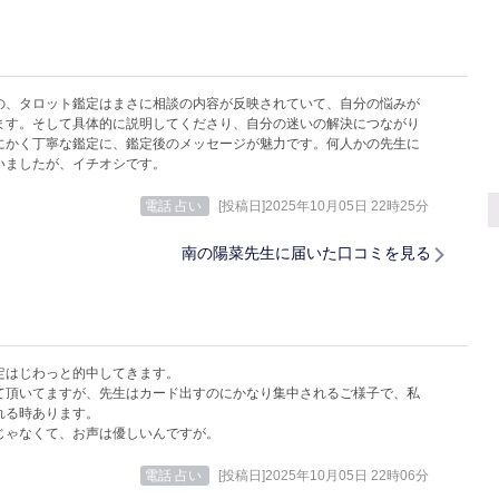
の、タロット鑑定はまさに相談の内容が反映されていて、自分の悩みが
ます。そして具体的に説明してくださり、自分の迷いの解決につながり
にかく丁寧な鑑定に、鑑定後のメッセージが魅力です。何人かの先生に
いましたが、イチオシです。
電話 占い
[投稿日]2025年10月05日 22時25分
南の陽菜先生に届いた口コミを見る
定はじわっと的中してきます。
て頂いてますが、先生はカード出すのにかなり集中されるご様子で、私
れる時あります。
じゃなくて、お声は優しいんですが。
電話 占い
[投稿日]2025年10月05日 22時06分