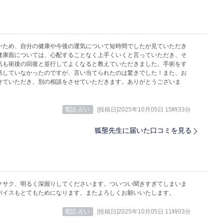
いため、自分の健康や今後の運気について短時間でしたが見ていただき
健康面については、心配することなく上手くいくと言っていただき、そ
気も術後の回復と並行してよくなると教えていただきました。手術をす
話していなかったのですが、言い当てられたのは驚きでした！また、お
せていただき、別の相談をさせていただきます。ありがとうございま
電話 占い
[投稿日]2025年10月05日 15時33分
狐壟先生に届いた口コミを見る
クサク、明るく深掘りしてくださいます。ついつい聞きすぎてしまいま
バイスもとてもためになります。またよろしくお願いいたします。
電話 占い
[投稿日]2025年10月05日 11時03分