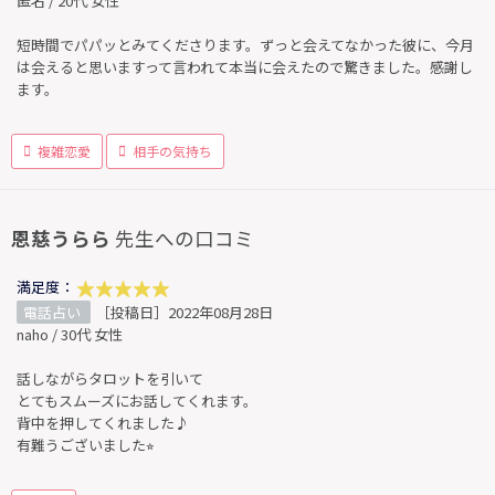
匿名 / 20代 女性
短時間でパパッとみてくださります。ずっと会えてなかった彼に、今月
は会えると思いますって言われて本当に会えたので驚きました。感謝し
ます。
複雑恋愛
相手の気持ち
恩慈うらら
先生への口コミ
満足度：
電話占い
［投稿日］2022年08月28日
naho / 30代 女性
話しながらタロットを引いて
とてもスムーズにお話してくれます。
背中を押してくれました♪
有難うございました⭐︎