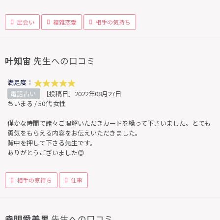
出会い
複雑恋愛
相手の気持ち
叶知宙
先生への口コミ
満足度：
電話占い
［投稿日］2022年08月27日
ちいまる / 50代 女性
僅かな時間で諸々ご理解いただきカードを繰って下さいました。とても
勇気をもらえる内容をお伝えいただきました。
背中を押して下さる先生です。
ありがとうございました😊
相手の気持ち
仕事
幸明愛美里
先生への口コミ