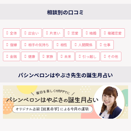
相談別の口コミ
全体
出会い
片思い
恋愛
結婚
複雑恋愛
復縁
相手の気持ち
相性
人間関係
仕事
金銭
健康
家族
未来
引っ越し
その他
パシンペロンはやぶさ先生の誕生月占い