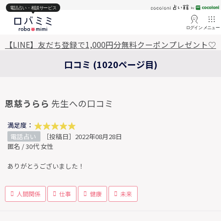
電話占い・相談サービス
ログイン
メニュー
【LINE】友だち登録で1,000円分無料クーポンプレゼント♡
口コミ (1020ページ目)
恩慈うらら
先生への口コミ
満足度：
電話占い
［投稿日］2022年08月28日
匿名 / 30代 女性
ありがとうございました！
人間関係
仕事
健康
未来