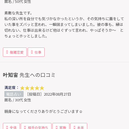
匿名 / 50代 女性
素敵な先生です。
私の深い所を自分でも気づかなかったというか、その気持ちに蓋をして
いた事をズバッと言われ、一瞬固まってしまいました。彼の事も、縁は
切れない、仕事は出来るけど他はぐずって言われ、やっぱそうか〜 と
ちょっとホッとしました。
複雑恋愛
仕事
叶知宙
先生への口コミ
満足度：
電話占い
［投稿日］2022年08月27日
匿名 / 30代 女性
親身になってくださりありがとうございます☺️
全体
相手の気持ち
家族
未来