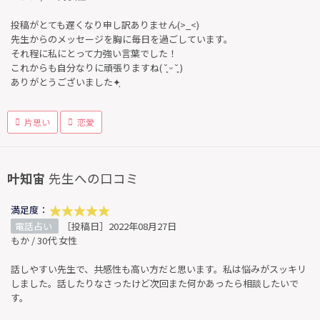
投稿がとても遅くなり申し訳ありません(>_<)
先生からのメッセージを胸に毎日を過ごしています。
それ程に私にとって力強い言葉でした！
これからも自分なりに頑張りますね( ˘͈ ᵕ ˘͈ )
ありがとうございました✦ฺ
片思い
恋愛
叶知宙
先生への口コミ
満足度：
電話占い
［投稿日］2022年08月27日
もか / 30代 女性
話しやすい先生で、共感性も高い方だと思います。私は悩みがスッキリ
しました。話したりなさったけど次回また何かあったら相談したいで
す。