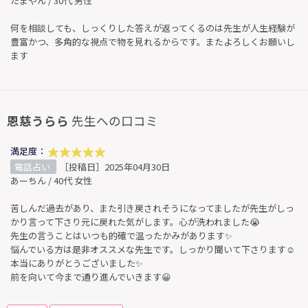
たまやん / 30代 男性
何を相談しても、しっくりした答えが返ってくるのは先生が人生経験が
豊富かつ、多角的な視点で物を見れるからです。またよろしくお願いし
ます
恩慈うらら
先生への口コミ
満足度：
電話占い
［投稿日］2025年04月30日
あーちん / 40代 女性
苦しんだ過去があり、また引き戻されそうになってましたが先生がしっ
かり言って下さり元に戻れた気がします。心が洗われました😭
先生の言うことはいつも的確で温ったかみがあります✨
悩んでいる方は是非オススメな先生です。しっかり聞いて下さります☺️
本当にありがとうございました✨
前を向いて今まで通り進んでいきます😀