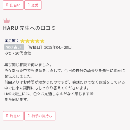
出会い
恋愛
HARU
先生への口コミ
満足度：
電話占い
［投稿日］2025年04月29日
みち / 20代 女性
再び同じ相談で伺いました。
色々あった中でも決意をし直して、今日の自分の頑張りを先生に素直に
お伝えしました。
前回よりはお時間が短かったのですが、会話だけでなくお話をしている
中で出来た疑問にもしっかり答えてくださいます。
HARU先生には、色々お見通しなんだなと感じます💭
また伺います。
片思い
相手の気持ち