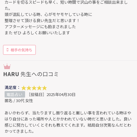
カードを切るスピードも早く、短い時間で沢山の事をご相談出来まし
た。
頭が混乱している時、心がモヤモヤしている時に
整理させて頂ける良い先生だと思います！
アフターメッセージにも励まされました
また ぜひ よろしくお願いいたします
相手の気持ち
HARU
先生への口コミ
満足度：
電話占い
［投稿日］2025年04月30日
匿名 / 30代 女性
あいかわらず、当たりますし振り返ると厳しい事を言われている時はや
はり自分にあった場所や人とかかわれていない時だと思いました。良い
感じに努力していくとそれも教えてくれます。結局自分次第なんだとわ
かってきました。