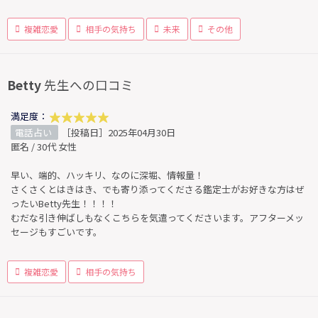
複雑恋愛
相手の気持ち
未来
その他
Betty
先生への口コミ
満足度：
電話占い
［投稿日］2025年04月30日
匿名 / 30代 女性
早い、端的、ハッキリ、なのに深堀、情報量！
さくさくとはきはき、でも寄り添ってくださる鑑定士がお好きな方はぜ
ったいBetty先生！！！！
むだな引き伸ばしもなくこちらを気遣ってくださいます。アフターメッ
セージもすごいです。
複雑恋愛
相手の気持ち