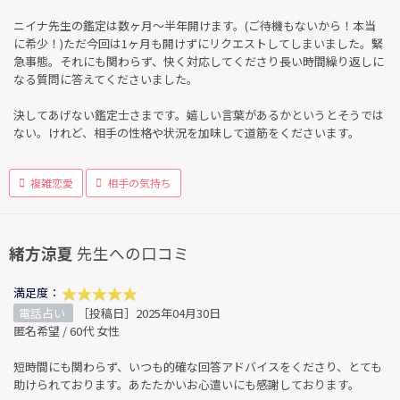
ニイナ先生の鑑定は数ヶ月〜半年開けます。(ご待機もないから！本当
に希少！)ただ今回は1ヶ月も開けずにリクエストしてしまいました。緊
急事態。それにも関わらず、快く対応してくださり長い時間繰り返しに
なる質問に答えてくださいました。
決してあげない鑑定士さまです。嬉しい言葉があるかというとそうでは
ない。けれど、相手の性格や状況を加味して道筋をくださいます。
複雑恋愛
相手の気持ち
緒方涼夏
先生への口コミ
満足度：
電話占い
［投稿日］2025年04月30日
匿名希望 / 60代 女性
短時間にも関わらず、いつも的確な回答アドバイスをくださり、とても
助けられております。あたたかいお心遣いにも感謝しております。