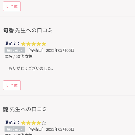
全体
旬香
先生への口コミ
満足度：
電話占い
［投稿日］2022年05月06日
匿名 / 50代 女性
ありがとうございました。
全体
龍
先生への口コミ
満足度：
電話占い
［投稿日］2022年05月06日