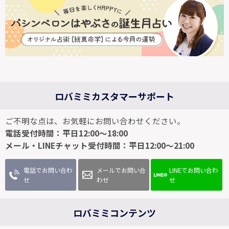
ロバミミカスタマーサポート
ご不明な点は、お気軽にお問い合わせください。
電話受付時間：平日12:00～18:00
メール・LINEチャット受付時間：平日12:00～21:00
電話でお問い合わ
メールでお問い合
LINEでお問い合わ
せ
わせ
せ
ロバミミコンテンツ