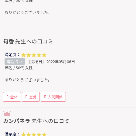
匿名 / 50代 女性
ありがとうございました。
旬香
先生への口コミ
満足度：
電話占い
［投稿日］2022年05月06日
匿名 / 50代 女性
ありがとうございました。
全体
恋愛
人間関係
カンパネラ
先生への口コミ
満足度：