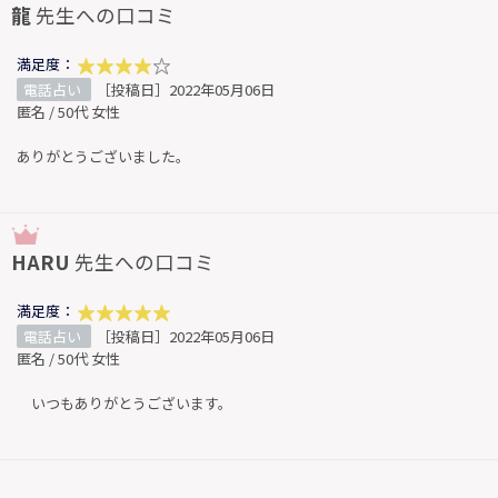
龍
先生への口コミ
満足度：
電話占い
［投稿日］2022年05月06日
匿名 / 50代 女性
ありがとうございました。
HARU
先生への口コミ
満足度：
電話占い
［投稿日］2022年05月06日
匿名 / 50代 女性
いつもありがとうございます。