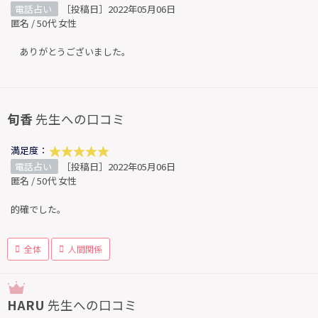
電話占い
［投稿日］2022年05月06日
匿名 / 50代 女性
ありがとうございました。
旬香
先生への口コミ
満足度：
電話占い
［投稿日］2022年05月06日
匿名 / 50代 女性
的確でした。
全体
人間関係
HARU
先生への口コミ