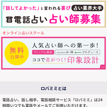
オンライン占いスクール
ロバミミとは
電話占い、話し相手、電話相談サービス「ロバミミ」は24
時間いつでも電話やメールでご利用いただけます。