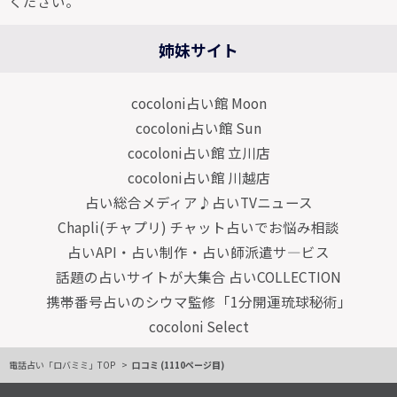
ください。
姉妹サイト
cocoloni占い館 Moon
cocoloni占い館 Sun
cocoloni占い館 立川店
cocoloni占い館 川越店
占い総合メディア♪占いTVニュース
Chapli(チャプリ) チャット占いでお悩み相談
占いAPI・占い制作・占い師派遣サ―ビス
話題の占いサイトが大集合 占いCOLLECTION
携帯番号占いのシウマ監修「1分開運琉球秘術」
cocoloni Select
電話占い「ロバミミ」TOP
口コミ (1110ページ目)