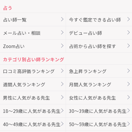
占う
占い師一覧
今すぐ鑑定できる占い師
メール占い・相談
デビュー占い師
Zoom占い
占術から占い師を探す
カテゴリ別占い師ランキング
口コミ高評価ランキング
急上昇ランキング
週間人気ランキング
月間人気ランキング
男性に人気がある先生
女性に人気がある先生
18～29歳に人気がある先生
30～39歳に人気がある先生
40～49歳に人気がある先生
50～59歳に人気がある先生