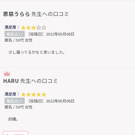
恩慈うらら
先生への口コミ
満足度：
電話占い
［投稿日］2022年05月06日
匿名 / 50代 女性
少し偏ってるかなと思いました。
HARU
先生への口コミ
満足度：
電話占い
［投稿日］2022年05月06日
匿名 / 50代 女性
的確。