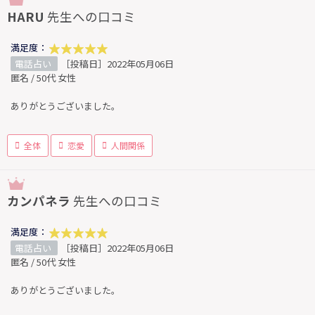
HARU
先生への口コミ
満足度：
電話占い
［投稿日］2022年05月06日
匿名 / 50代 女性
ありがとうございました。
全体
恋愛
人間関係
カンパネラ
先生への口コミ
満足度：
電話占い
［投稿日］2022年05月06日
匿名 / 50代 女性
ありがとうございました。