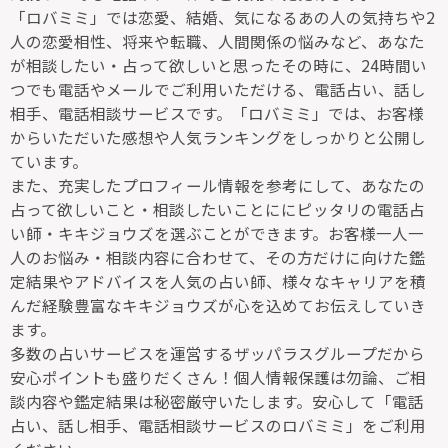
「ロバミミ」では恋愛、結婚、気になるあの人の気持ちや2
人の恋愛相性、将来や転職、人間関係の悩みなど、あなた
が相談したい・占って欲しいと思ったその時に、24時間い
つでも電話やメールでご利用いただける、電話占い、話し
相手、電話相談サービスです。「ロバミミ」では、お客様
からいただいた感想や人気ランキングをしっかりと公開し
ています。
また、充実したプロフィール情報を参考にして、あなたの
占って欲しいこと・相談したいことににピッタリの電話占
い師・キキジョウズを選ぶことができます。お客様一人一
人のお悩み・相談内容に合わせて、その方だけに向けた鑑
定結果やアドバイスを人気の占い師、様々なキャリアを積
んだ経験豊富なキキジョウズが心を込めてお伝えしていき
ます。
多数の占いサービスを運営するザッパラスグループだから
安心ポイントも盛りだくさん！個人情報保護は勿論、ご相
談内容や鑑定結果は秘密厳守いたします。安心して「電話
占い、話し相手、電話相談サービスのロバミミ」をご利用