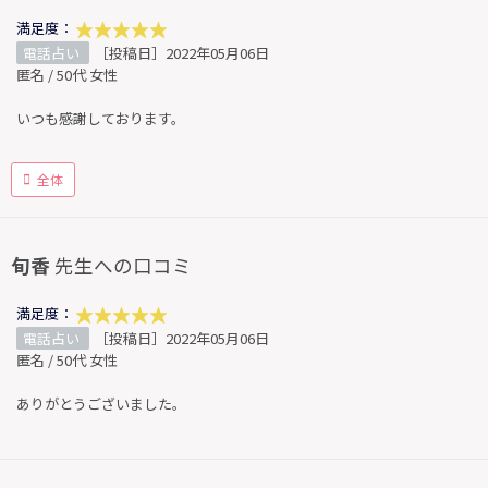
満足度：
電話占い
［投稿日］2022年05月06日
匿名 / 50代 女性
いつも感謝しております。
全体
旬香
先生への口コミ
満足度：
電話占い
［投稿日］2022年05月06日
匿名 / 50代 女性
ありがとうございました。