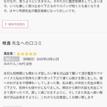
なかなか、思うようにいきません。そのたびに鑑定依頼をしてしまいま
す。いつも優しく受け止めて下さるのでスパンが短くとも長くなりま
す。はやく咲良先生の鑑定結果になってほしいです。
相手の気持ち
咲良
先生への口コミ
満足度：
電話占い
［投稿日］2025年10月11日
みみりん / 40代 女性
本日も短時間にも関わらず話したい事を沢山話て聞いて頂き鑑定やアド
バイスと私ねか気持ちに寄り添って下さり凄く心強さを感じました。彼
へのわがままや喧嘩わーしてしまった事、私は癒しの存在と先生は教え
て下さり、気持ちも穏やかになりました。明日から旅行の話も先生にで
きて良かったです。楽しく過ごせますように、そしてまた先生へ良い報
告が沢山出来ますように、これからも応援宜しくお願い致します