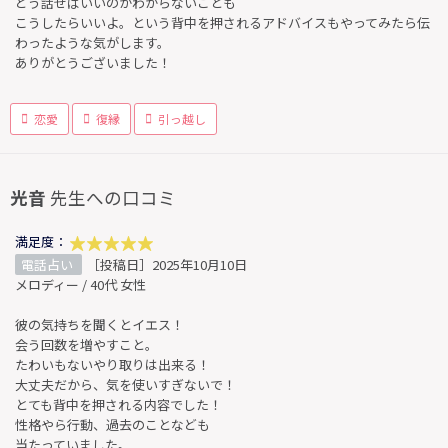
どう話せばいいのかわからないことも
こうしたらいいよ。という背中を押されるアドバイスもやってみたら伝
わったような気がします。
ありがとうございました！
恋愛
復縁
引っ越し
光音
先生への口コミ
満足度：
電話占い
［投稿日］2025年10月10日
メロディー / 40代 女性
彼の気持ちを聞くとイエス！
会う回数を増やすこと。
たわいもないやり取りは出来る！
大丈夫だから、気を使いすぎないで！
とても背中を押される内容でした！
性格やら行動、過去のことなども
当たっていました。