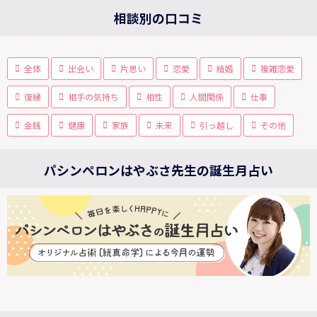
相談別の口コミ
全体
出会い
片思い
恋愛
結婚
複雑恋愛
復縁
相手の気持ち
相性
人間関係
仕事
金銭
健康
家族
未来
引っ越し
その他
パシンペロンはやぶさ先生の誕生月占い