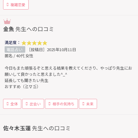
複雑恋愛
金魚
先生への口コミ
満足度：
電話占い
［投稿日］2025年10月11日
匿名 / 40代 女性
今日もまた頑張るぞと思える結果を教えてくださり、やっぱり先生にお
願いして良かったと思えました^_^
延長しても聞きたい先生
おすすめ（≧∇≦）
全体
出会い
相手の気持ち
未来
佐々木玉蓮
先生への口コミ