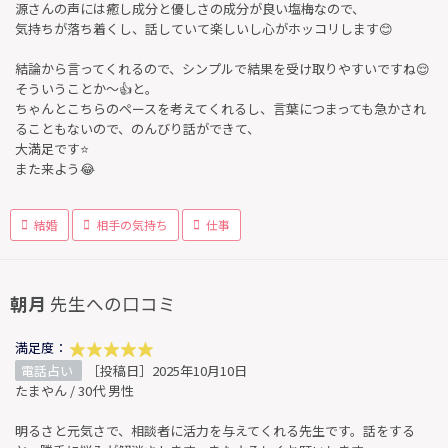
源さんの声には癒し成分と優しさの成分が良い塩梅なので、
気持ちが落ち着くし、話していて楽しいし心がホッコリします😊
結論から言ってくれるので、シンプルで結果を受け取りやすいですね😌
そういうことか～👍と。
ちゃんとこちらのペースを考えてくれるし、言葉につまっても急かされ
ることもないので、のんびり話ができて、
大満足です⭐
また来よう😂
結婚
相手の気持ち
仕事
朝月
先生への口コミ
満足度：
電話占い
［投稿日］2025年10月10日
たまやん / 30代 男性
明るさと元気さで、相談者に活力を与えてくれる先生です。話をする