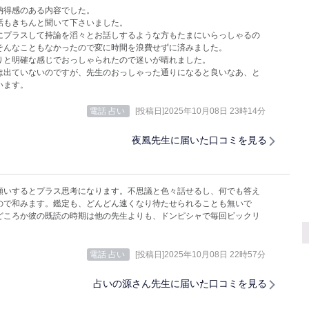
納得感のある内容でした。
話もきちんと聞いて下さいました。
にプラスして持論を滔々とお話しするような方もたまにいらっしゃるの
そんなこともなかったので変に時間を浪費せずに済みました。
りと明確な感じでおっしゃられたので迷いが晴れました。
は出ていないのですが、先生のおっしゃった通りになると良いなあ、と
います。
電話 占い
[投稿日]2025年10月08日 23時14分
夜風先生に届いた口コミを見る
願いするとプラス思考になります。不思議と色々話せるし、何でも答え
ので和みます。鑑定も、どんどん速くなり待たせられることも無いで
どころか彼の既読の時期は他の先生よりも、ドンピシャで毎回ビックリ
電話 占い
[投稿日]2025年10月08日 22時57分
占いの源さん先生に届いた口コミを見る