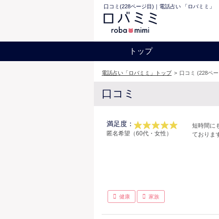
口コミ(228ページ目)｜電話占い 「ロバミミ」
トップ
電話占い「ロバミミ」トップ
>
口コミ (228ペ
口コミ
満足度：
短時間に
匿名希望（60代・女性）
ておりま
健康
家族