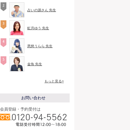
占いの源さん 先生
虹月ゆう 先生
恩慈うらら 先生
金魚 先生
もっと見る>
お問い合わせ
会員登録・予約受付は