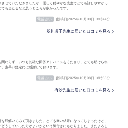
頼させていただきましたが、優しく穏やかな先生でとても話しやすかっ
とても当たるなと思うところが多かったです。
電話 占い
[投稿日]2025年10月08日 18時44分
翠川凛子先生に届いた口コミを見る
も関わらず、いつも的確な回答アドバイスをくださり、とても助けられ
す。素早い鑑定には感謝しております。
電話 占い
[投稿日]2025年10月08日 16時33分
有沙先生に届いた口コミを見る
情を紐解いてみて頂きました。とても辛い結果になってしまったけど、
がどうしていった方がよいかという気付きにもなりました。またよろし