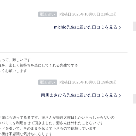
電話 占い
[投稿日]2025年10月08日 21時12分
michio先生に届いた口コミを見る
ちって、難しいです
れを、楽しく気持ちを楽にしてくれる先生です☺️
しくお願いします
電話 占い
[投稿日]2025年10月08日 19時28分
南川まさひろ先生に届いた口コミを見る
い館にも通ってる者です。源さんが毎週火曜日しかいらっしゃらないの
ロバミミを利用させて頂きました。源さんは外れたことないです
ードを引いて、そのままを伝えて下さるので信頼しています
い後は不思議な気持ちになります