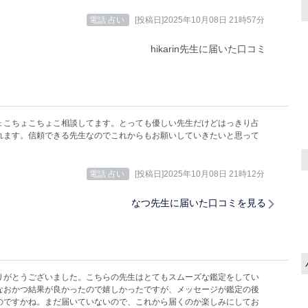
電話 占い
[投稿日]2025年10月08日 21時57分
hikarin先生に届いた口コミ
ょこちょこちょこ相談してます。とっても優しい先生だけどはっきり占
れます。信頼できる先生なのでこれからもお願いしていきたいと思って
電話 占い
[投稿日]2025年10月08日 21時12分
なつ先生に届いた口コミを見る
りがとうございました。こちらの先生はとてもスムーズな鑑定をしてい
なおかつ結果が良かったので嬉しかったですが、メッセージが鑑定の後
のですかね。まだ届いていないので、これから届くのか楽しみにしてお