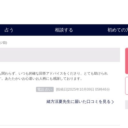
占う
相談する
初めての
ージ目)
も関わらず、いつも的確な回答アドバイスをくださり、とても助けられ
す。あたたかいお心遣いお人柄にも感謝しております。
電話 占い
[投稿日]2025年10月09日 05時46分
緒方涼夏先生に届いた口コミを見る