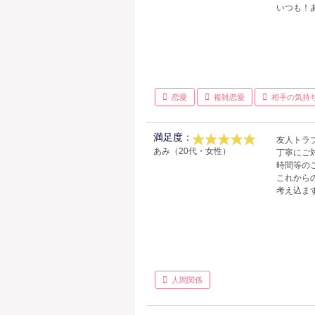
いつも！
恋愛
複雑恋愛
相手の気持
満足度：
友人トラ
あみ（20代・女性）
丁寧にご
時間等の
これから
考え込ま
人間関係