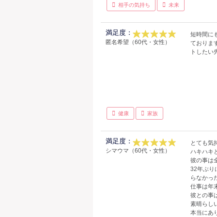
相手の気持ち
未来
満足度：
短時間に
匿名希望（60代・女性）
ておりま
トしたい
健康
家族
満足度：
とても気
シマウマ（60代・女性）
ハキハキ
彼の事は
32年ぶ
らなかっ
仕事は年
彼との事
素晴らし
本当にあ