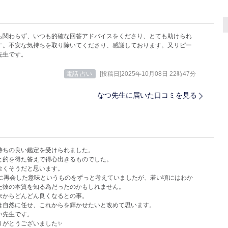
も関わらず、いつも的確な回答アドバイスをくださり、とても助けられ
す。不安な気持ちを取り除いてくださり、感謝しております。又リピー
先生です。
電話 占い
[投稿日]2025年10月08日 22時47分
なつ先生に届いた口コミを見る
持ちの良い鑑定を受けられました。
と的を得た答えで得心出きるものでした。
全くそうだと思います。
りに再会した意味というものをずっと考えていましたが、若い頃にはわか
た彼の本質を知る為だったのかもしれません。
末からどんどん良くなるとの事。
は自然に任せ、これからを輝かせたいと改めて思います。
い先生です。
りがとうございました✨