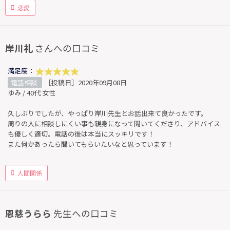
恋愛
岸川礼
さんへの口コミ
満足度：
電話相談
［投稿日］2020年09月08日
ゆみ / 40代 女性
久しぶりでしたが、やっぱり岸川先生とお話出来て良かったです。
周りの人に相談しにくい事も親身になって聞いてくださり、アドバイス
も優しく適切。電話の後は本当にスッキリです！
また何かあったら聞いてもらいたいなと思っています！
人間関係
恩慈うらら
先生への口コミ