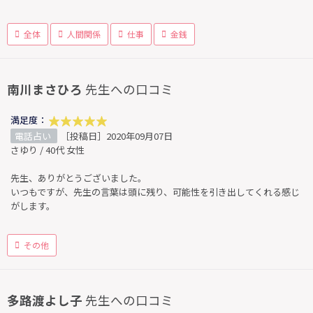
全体
人間関係
仕事
金銭
南川まさひろ
先生への口コミ
満足度：
電話占い
［投稿日］2020年09月07日
さゆり / 40代 女性
先生、ありがとうございました。
いつもですが、先生の言葉は頭に残り、可能性を引き出してくれる感じ
がします。
その他
多路渡よし子
先生への口コミ