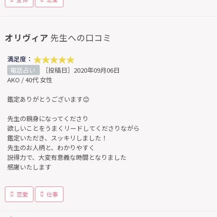
オリヴィア
先生への口コミ
満足度：
電話占い
［投稿日］2020年09月06日
AKO / 40代 女性
鑑定ありがとうございます😊
先生の親身になってくださり
欲しいことをうまくリードしてくださりながら
鑑定いただき、スッキリしました！
先生のお人柄と、わかりやすく
説得力で、大変有意義な時間となりました
感謝いたします
恋愛
仕事