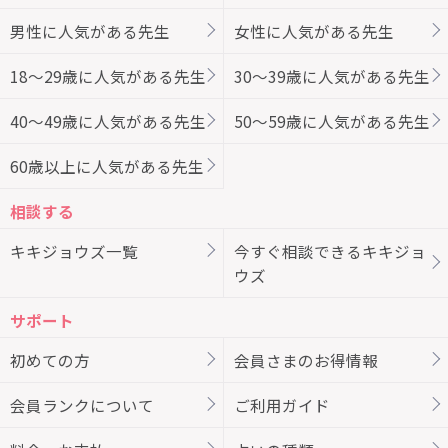
男性に人気がある先生
女性に人気がある先生
18～29歳に人気がある先生
30～39歳に人気がある先生
40～49歳に人気がある先生
50～59歳に人気がある先生
60歳以上に人気がある先生
相談する
キキジョウズ一覧
今すぐ相談できるキキジョ
ウズ
サポート
初めての方
会員さまのお得情報
会員ランクについて
ご利用ガイド