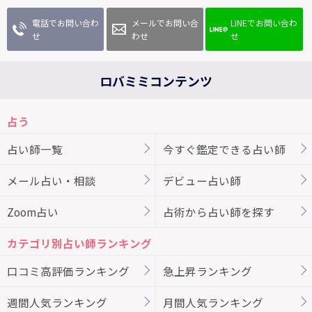
電話でお問い合わ
メールでお問い合
LINEでお問い合わ
せ
わせ
せ
ロバミミコンテンツ
占う
占い師一覧
今すぐ鑑定できる占い師
メール占い・相談
デビュー占い師
Zoom占い
占術から占い師を探す
カテゴリ別占い師ランキング
口コミ高評価ランキング
急上昇ランキング
週間人気ランキング
月間人気ランキング