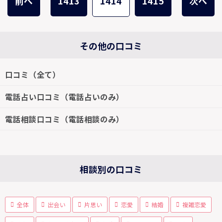
前へ
1413
1414
1415
次へ
その他の口コミ
口コミ（全て）
電話占い口コミ（電話占いのみ）
電話相談口コミ（電話相談のみ）
相談別の口コミ
全体
出会い
片思い
恋愛
結婚
複雑恋愛