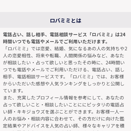
ロバミミとは
電話占い、話し相手、電話相談サービス「ロバミミ」は24
時間いつでも電話やメールでご利用いただけます。
「ロバミミ」では恋愛、結婚、気になるあの人の気持ちや2
人の恋愛相性、将来や転職、人間関係の悩みなど、あなた
が相談したい・占って欲しいと思ったその時に、24時間い
つでも電話やメールでご利用いただける、電話占い、話し
相手、電話相談サービスです。「ロバミミ」では、お客様
からいただいた感想や人気ランキングをしっかりと公開し
ています。
また、充実したプロフィール情報を参考にして、あなたの
占って欲しいこと・相談したいことににピッタリの電話占
い師・キキジョウズを選ぶことができます。お客様一人一
人のお悩み・相談内容に合わせて、その方だけに向けた鑑
定結果やアドバイスを人気の占い師、様々なキャリアを積