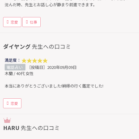
沈んだ時、先生とお話し心が静まり前進できます。
恋愛
仕事
ダイヤング
先生への口コミ
満足度：
電話占い
［投稿日］2020年09月09日
木蘭 / 40代 女性
本当にありがとうございました!納得の行く鑑定でした!
恋愛
HARU
先生への口コミ