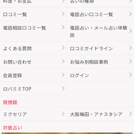
料金・お支払
占いの種類
口コミ一覧
電話占い口コミ一覧
電話相談口コミ一覧
電話占い・メール占い体験
談
よくある質問
口コミガイドライン
お問い合わせ
お悩み別相談事例
会員登録
ログイン
ロバミミTOP
提携館
ミクセリア
大阪梅田・アナスタシア
対面占い