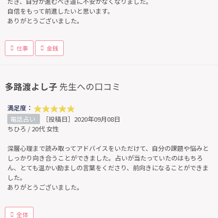
だき、自分が進むべき道に不安がなくなりました。
自信をもって前進したいと思います。
ありがとうございました。
仕事
金銭
多路渡よし子
先生への口コミ
満足度：
電話占い
［投稿日］2020年09月08日
ちひろ / 20代 女性
深層心理まで読み取ってアドバイスをいただけて、自分の課題や悩みと
しっかり向き合うことができました。占いが当たっていたのはもちろ
ん、とても温かい励ましの言葉をくださり、前向きになることができま
した。
ありがとうございました。
全体