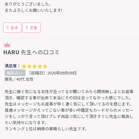
ありがとうございました。
またよろしくお願いいたします!
全体
恋愛
HARU
先生への口コミ
満足度：
電話占い
［投稿日］2020年09月09日
匿名 / 40代 女性
先生に彼と気になる女性が会ってるか聞いてみたら関係無しよとお返事
頂き、確認する事が出来て本当にその日は会ってなかった感じでした。
先生はメッセージもお返事が早く凄く気にして頂いてるのを感じます。
普通メッセージかえってこない事が多い中鑑定もカードからのメッセー
ジをしっかり言って頂けブレず尚且つ気にして頂きすぐに先生に報告し
たい気持ちになります。
ランキング１位は納得の素晴らしい先生です。