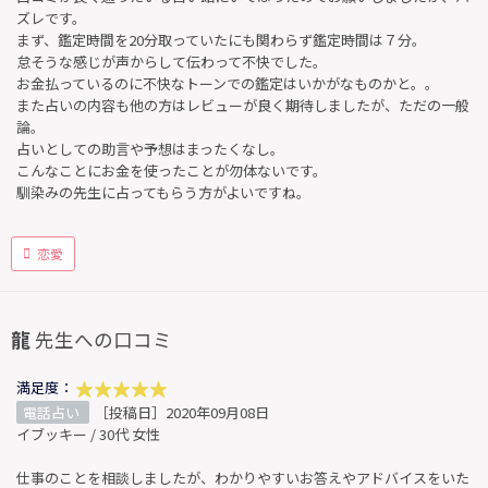
ズレです。
まず、鑑定時間を20分取っていたにも関わらず鑑定時間は７分。
怠そうな感じが声からして伝わって不快でした。
お金払っているのに不快なトーンでの鑑定はいかがなものかと。。
また占いの内容も他の方はレビューが良く期待しましたが、ただの一般
論。
占いとしての助言や予想はまったくなし。
こんなことにお金を使ったことが勿体ないです。
馴染みの先生に占ってもらう方がよいですね。
恋愛
龍
先生への口コミ
満足度：
電話占い
［投稿日］2020年09月08日
イブッキー / 30代 女性
仕事のことを相談しましたが、わかりやすいお答えやアドバイスをいた