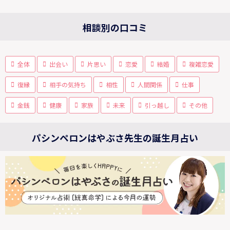
相談別の口コミ
全体
出会い
片思い
恋愛
結婚
複雑恋愛
復縁
相手の気持ち
相性
人間関係
仕事
金銭
健康
家族
未来
引っ越し
その他
パシンペロンはやぶさ先生の誕生月占い