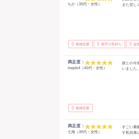
ちか（30代・女性）
また宜し
複雑恋愛
相手の気持ち
金
満足度：
彼との今
maple4（40代・女性）
いました
複雑恋愛
満足度：
すごい素
七海（30代・女性）
す私自身