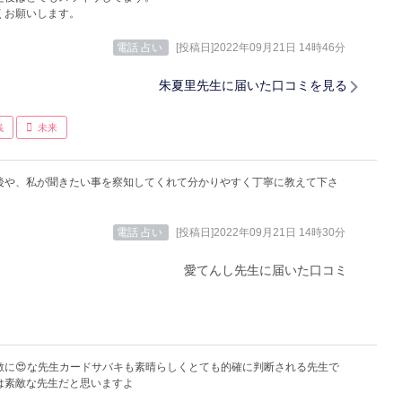
くお願いします。
電話 占い
[投稿日]2022年09月21日 14時46分
朱夏里先生に届いた口コミを見る
銭
未来
後や、私が聞きたい事を察知してくれて分かりやすく丁寧に教えて下さ
。
電話 占い
[投稿日]2022年09月21日 14時30分
愛てんし先生に届いた口コミ
敵に😍な先生カードサバキも素晴らしくとても的確に判断される先生で
は素敵な先生だと思いますよ