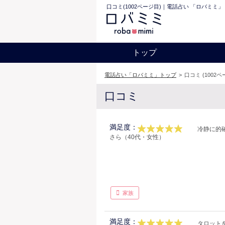
口コミ(1002ページ目)｜電話占い 「ロバミミ」
トップ
電話占い「ロバミミ」トップ
>
口コミ (1002ペ
口コミ
満足度：
冷静に的
さら（40代・女性）
家族
満足度：
タロット