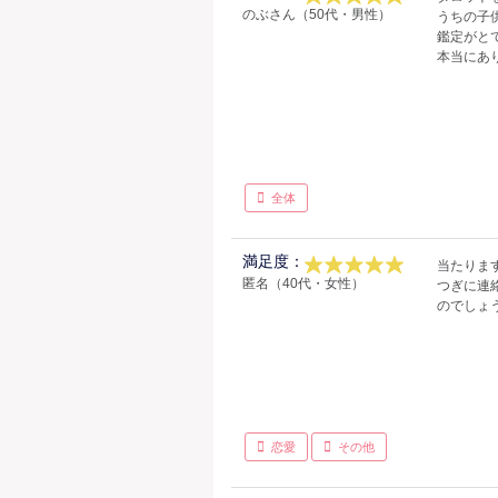
のぶさん（50代・男性）
うちの子
鑑定がと
本当にあ
全体
満足度：
当たりま
匿名（40代・女性）
つぎに連
のでしょ
恋愛
その他