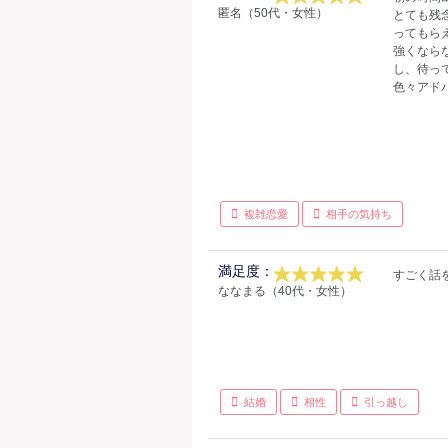
匿名（50代・女性）
とても残
ってもら
強くなら
し、待っ
色々アド
複雑恋愛
相手の気持ち
満足度：
すごく話
ななまる（40代・女性）
結婚
相性
引っ越し