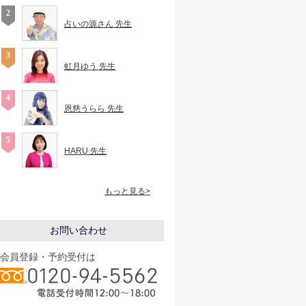
占いの源さん 先生
虹月ゆう 先生
恩慈うらら 先生
HARU 先生
もっと見る>
お問い合わせ
会員登録・予約受付は