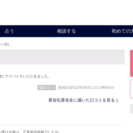
占う
相談する
初めての
ージ目)
確にアドバイスいただきました。
電話 占い
[投稿日]2022年09月21日 19時54分
星谷礼香先生に届いた口コミを見る
を受ける前は、正直半信半疑でしたが、