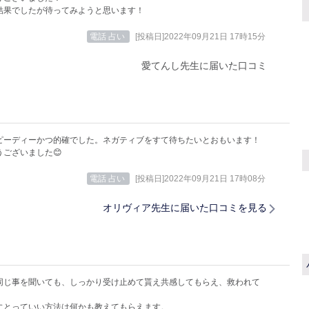
結果でしたが待ってみようと思います！
電話 占い
[投稿日]2022年09月21日 17時15分
愛てんし先生に届いた口コミ
ピーディーかつ的確でした。ネガティブをすて待ちたいとおもいます！
うございました😊
電話 占い
[投稿日]2022年09月21日 17時08分
オリヴィア先生に届いた口コミを見る
同じ事を聞いても、しっかり受け止めて貰え共感してもらえ、救われて
にとっていい方法は何かも教えてもらえます。