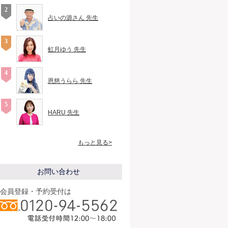
占いの源さん 先生
虹月ゆう 先生
恩慈うらら 先生
HARU 先生
もっと見る>
お問い合わせ
会員登録・予約受付は