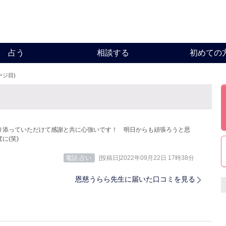
占う
相談する
初めての
ージ目)
り添っていただけて感謝と共に心強いです！ 明日からも頑張ろうと思
度に(笑)
電話 占い
[投稿日]2022年09月22日 17時38分
恩慈うらら先生に届いた口コミを見る