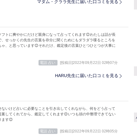
マダム・クララ先生に届いた口コミを見る
ソフトに爽やかにだけど親身になって占ってくれます😊わたしは話が長
で、せっかくの先生の言葉を存分に聞くためにもダラダラ喋るところを
ちゃ、と思っています😊それだけ、鑑定後の言葉ひとつひとつが大事に
。
電話 占い
[投稿日]2022年09月22日 02時07分
HARU先生に届いた口コミを見る
せないけど占いに必要なことを引き出してくれながら、何をどう占って
提案してくれてから、鑑定してくれます😊いつも頭の中整理できてない
ます😊
電話 占い
[投稿日]2022年09月22日 02時05分