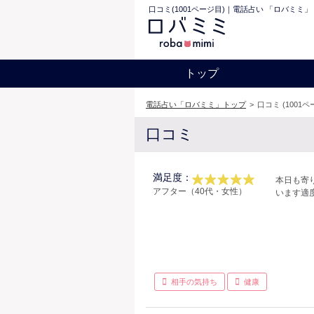
口コミ(1001ページ目)｜電話占い 「ロバミミ」
トップ
電話占い「ロバミミ」トップ
>
口コミ (1001ペ
口コミ
満足度：
本日も寄
アフター（40代・女性）
います適
相手の気持ち
健康