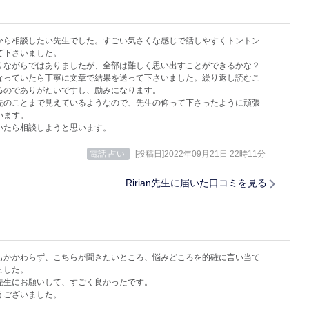
から相談したい先生でした。すごい気さくな感じで話しやすくトントン
て下さいました。
りながらではありましたが、全部は難しく思い出すことができるかな？
なっていたら丁寧に文章で結果を送って下さいました。繰り返し読むこ
るのでありがたいですし、励みになります。
先のことまで見えているようなので、先生の仰って下さったように頑張
います。
いたら相談しようと思います。
電話 占い
[投稿日]2022年09月21日 22時11分
Ririan先生に届いた口コミを見る
もかかわらず、こちらが聞きたいところ、悩みどころを的確に言い当て
ました。
先生にお願いして、すごく良かったです。
うございました。