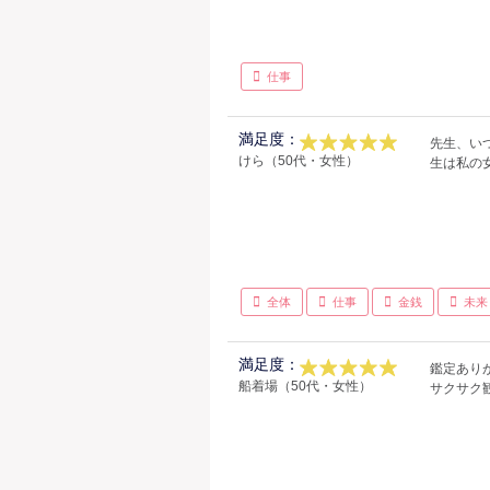
仕事
満足度：
先生、い
けら（50代・女性）
生は私の女
全体
仕事
金銭
未来
満足度：
鑑定あり
船着場（50代・女性）
サクサク