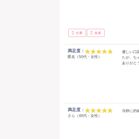
仕事
未来
満足度：
優しい口
匿名（50代・女性）
たが、ち
ありがと
満足度：
冷静に的
さら（40代・女性）