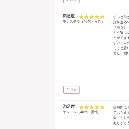
満足度：
ずっと前
モンステラ（40代・女性）
話を進め
メモをと
と不安に
とができ
ずいぶん
ろうと思
また、躓
仕事
満足度：
短時間に
ヤントシ（40代・男性）
てもらえ
愛てんし
ありがと