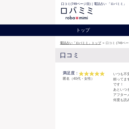
口コミ(749ページ目)｜電話占い 「ロバミミ」
トップ
電話占い「ロバミミ」トップ
>
口コミ (749ペ
口コミ
満足度：
いつも不
匿名（40代・女性）
頼ってま
です！
あといつ
アフター
何度も読