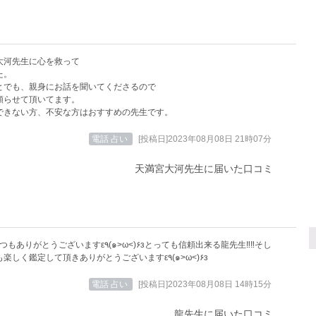
大河先生に心を救って
た。
とでも、親身にお話を聞いてくださるので
頼らせて頂いてます。
できない方、不安な方はおすすめの先生です。
電話 占い
[投稿日]2023年08月08日 21時07分
天満宮大河先生に届いた口コミ
うございますε٩(๑>ω<)۶зとっても信頼出来る龍先生‼️‼️そし
て、いつも楽しく鑑定して頂きありがとうございますε٩(๑>ω<)۶з
電話 占い
[投稿日]2023年08月08日 14時15分
龍先生に届いた口コミ