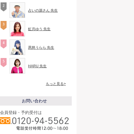
占いの源さん 先生
虹月ゆう 先生
恩慈うらら 先生
HARU 先生
もっと見る>
お問い合わせ
会員登録・予約受付は