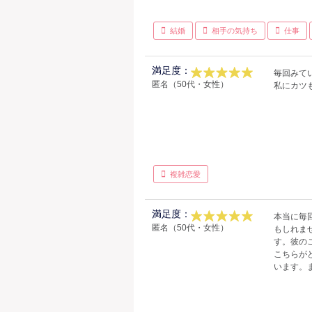
結婚
相手の気持ち
仕事
満足度：
毎回みて
匿名（50代・女性）
私にカツ
複雑恋愛
満足度：
本当に毎
匿名（50代・女性）
もしれま
す。彼の
こちらが
います。