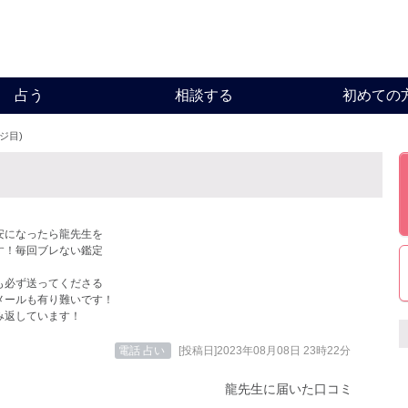
占う
相談する
初めての
ージ目)
安になったら龍先生を
す！毎回ブレない鑑定
も必ず送ってくださる
メールも有り難いです！
み返しています！
電話 占い
[投稿日]2023年08月08日 23時22分
龍先生に届いた口コミ