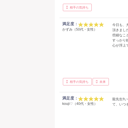
相手の気持ち
満足度：
今日も、
かずみ（50代・女性）
頂きまし
些細なこ
すっかり
心が浮上
相手の気持ち
未来
満足度：
龍先生‼️いつもありがと
kouji♡（40代・女性）