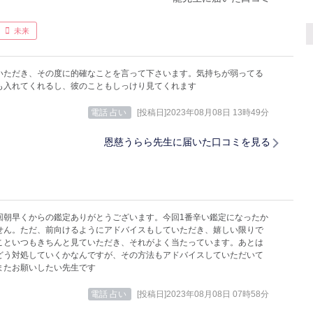
未来
いただき、その度に的確なことを言って下さいます。気持ちが弱ってる
も入れてくれるし、彼のこともしっけり見てくれます
電話 占い
[投稿日]2023年08月08日 13時49分
恩慈うらら先生に届いた口コミを見る
回朝早くからの鑑定ありがとうございます。今回1番辛い鑑定になったか
せん。ただ、前向けるようにアドバイスもしていただき、嬉しい限りで
こといつもきちんと見ていただき、それがよく当たっています。あとは
どう対処していくかなんですが、その方法もアドバイスしていただいて
またお願いしたい先生です
電話 占い
[投稿日]2023年08月08日 07時58分