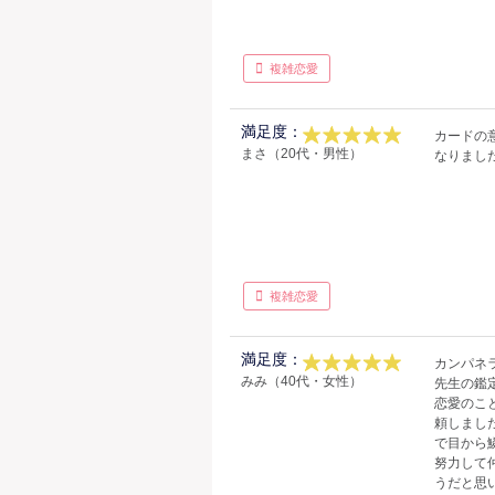
複雑恋愛
満足度：
カードの
まさ（20代・男性）
なりまし
複雑恋愛
満足度：
カンパネ
みみ（40代・女性）
先生の鑑
恋愛のこ
頼しまし
で目から
努力して
うだと思