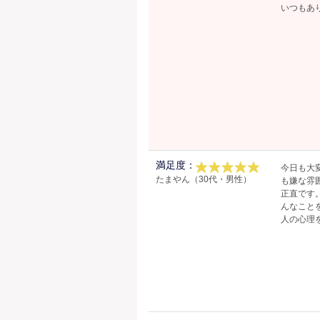
いつもあ
満足度：
今日も大
たまやん（30代・男性）
も嫌な雰
正直です
んなこと
人の心理