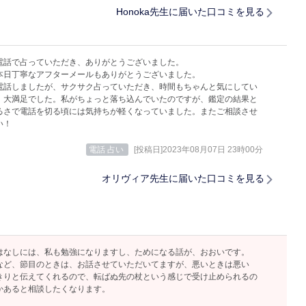
Honoka先生に届いた口コミを見る
電話で占っていただき、ありがとうございました。
本日丁寧なアフターメールもありがとうございました。
電話しましたが、サクサク占っていただき、時間もちゃんと気にしてい
、大満足でした。私がちょっと落ち込んでいたのですが、鑑定の結果と
るさで電話を切る頃には気持ちが軽くなっていました。またご相談させ
い！
電話 占い
[投稿日]2023年08月07日 23時00分
オリヴィア先生に届いた口コミを見る
はなしには、私も勉強になりますし、ためになる話が、おおいです。
など、節目のときは、お話させていただいてますが、悪いときは悪い
きりと伝えてくれるので、転ばぬ先の杖という感じで受け止められるの
かあると相談したくなります。