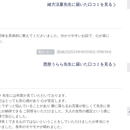
緒方涼夏先生に届いた口コミを見る
意味を具体的に教えてくださいました。分かりやすいお話で、心が楽に
た。
電話 占い
[投稿日]2023年08月08日 05時39分
恩慈うらら先生に届いた口コミを見る
ラ 先生には何度か見ていただいております。
定はとっても安心感があり 心が安定します。
とでずっと悩んでいることがあり 腑に落ちるお言葉が欲しくて先生に依
たが納得できる ご回答をいただけました。大人の女性の鑑定という感じ
鱗で安心しました。
仲良くできるものではないということをしていただけましたが本当にそ
いました。長年のモヤモヤが晴れました。