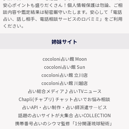
安心ポイントも盛りだくさん！個人情報保護は勿論、ご相
談内容や鑑定結果は秘密厳守いたします。安心して「電話
占い、話し相手、電話相談サービスのロバミミ」をご利用
ください。
姉妹サイト
cocoloni占い館 Moon
cocoloni占い館 Sun
cocoloni占い館 立川店
cocoloni占い館 川越店
占い総合メディア♪占いTVニュース
Chapli(チャプリ) チャット占いでお悩み相談
占いAPI・占い制作・占い師派遣サ―ビス
話題の占いサイトが大集合 占いCOLLECTION
携帯番号占いのシウマ監修「1分開運琉球秘術」