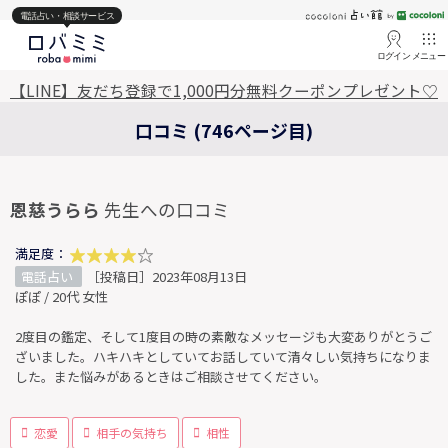
電話占い・相談サービス
ログイン
メニュー
【LINE】友だち登録で1,000円分無料クーポンプレゼント♡
口コミ (746ページ目)
恩慈うらら
先生への口コミ
満足度：
電話占い
［投稿日］2023年08月13日
ぽぽ / 20代 女性
2度目の鑑定、そして1度目の時の素敵なメッセージも大変ありがとうご
ざいました。ハキハキとしていてお話していて清々しい気持ちになりま
した。また悩みがあるときはご相談させてください。
恋愛
相手の気持ち
相性