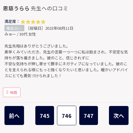
恩慈うらら
先生への口コミ
満足度：
電話占い
［投稿日］2023年08月11日
みゅー / 30代 女性
先生先程はありがとうございました。
素早くみていただき、先生の言葉一つ一つに私は励まされ、不安定な気
持ちが落ち着きました。彼のこと、信じきれずに
不安な気持ちが押し寄せて勝手にネガティブになっていました。彼のこ
とを支えられる様にもっと強くなりたいと思いました。暖かいアドバイ
スにとても勇気づけられました！
結婚
前へ
745
746
747
次へ