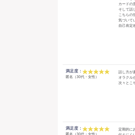
カードの
そして話
こちらの
気づいて
自己肯定
満足度：
話し方が
匿名（30代・女性）
オラクル
次々とこ
満足度：
定期的に
匿名（30代・女性）
伝えにく