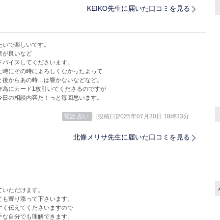
KEIKO先生に届いた口コミを見る
たいで楽しいです。
章が良いなど
ドバイスしてくださいます。
た時にその時によろしくなかったよって
と後からあの時…は響かないなどなど。
作為にカード1枚引いてくださるのですが
今日の相談内容だ！っと毎回思います。
電話 占い
[投稿日]2025年07月30日 18時33分
北條メリサ先生に届いた口コミを見る
ていただけます。
ても寄り添って下さいます。
すく伝えてくださいますので
手な自分でも理解できます。