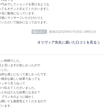
が巧みでしてショックを受けるような
ってもキチンと伝えてくださいますし
本当に勉強になっています。
月後にマッサージいただけたりと
ていただいて励みになっております。
電話 占い
[投稿日]2025年07月30日 18時21分
オリヴィア先生に届いた口コミを見る
しい時間でした。
見と言いますか欲しかったので
ました。
会的な感じになって楽しかったです。
い残念な厳しい結果であっても
ハッキリ言うねって
つつ伝えてくださいました。
をとればどんな結果になるか？
、プランＢのように細かく
ら聞いても都度答えてくださるので
ています。