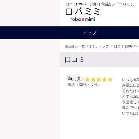
口コミ(286ページ目)｜電話占い 「ロバミミ」
トップ
電話占い「ロバミミ」トップ
>
口コミ (286ペ
口コミ
満足度：
いつも元
匿名（30代・女性）
お電話口
それだけ
とても深
表面化し
進んでい
いつもは