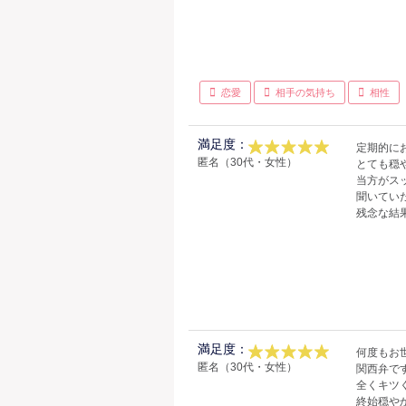
恋愛
相手の気持ち
相性
満足度：
定期的に
匿名（30代・女性）
とても穏
当方がス
聞いてい
残念な結
満足度：
何度もお
匿名（30代・女性）
関西弁で
全くキツ
終始穏や