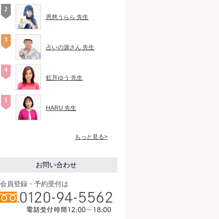
恩慈うらら 先生
占いの源さん 先生
虹月ゆう 先生
HARU 先生
もっと見る>
お問い合わせ
会員登録・予約受付は