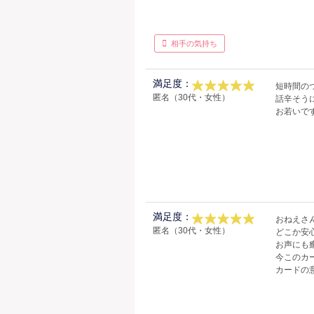
相手の気持ち
満足度：
短時間の
匿名（30代・女性）
話辛そう
お若いで
満足度：
おねえさ
匿名（30代・女性）
どこか安
お声にも
今このカ
カードの