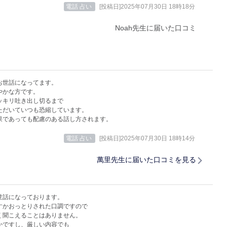
電話 占い
[投稿日]2025年07月30日 18時18分
Noah先生に届いた口コミ
お世話になってます。
やかな方です。
ッキリ吐き出し切るまで
ただいていつも恐縮しています。
果であっても配慮のある話し方されます。
電話 占い
[投稿日]2025年07月30日 18時14分
萬里先生に届いた口コミを見る
世話になっております。
すかおっとりされた口調ですので
く聞こえることはありません。
かですし、厳しい内容でも