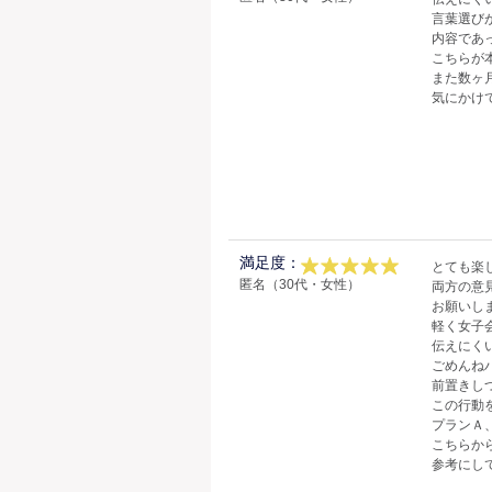
言葉選び
内容であ
こちらが
また数ヶ
気にかけ
満足度：
とても楽
匿名（30代・女性）
両方の意
お願いし
軽く女子
伝えにく
ごめんね
前置きし
この行動
プランＡ
こちらか
参考にし