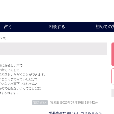
占う
相談する
初めての
ージ目)
気にお優しい声で
に出ていらして
で元気をいただくことができます。
いところまでみていただけて
ていない水面下ではちゃんと
るので心配ないよってことばに
げまされます。
電話 占い
[投稿日]2025年07月30日 18時42分
愛夢先生に届いた口コミを見る