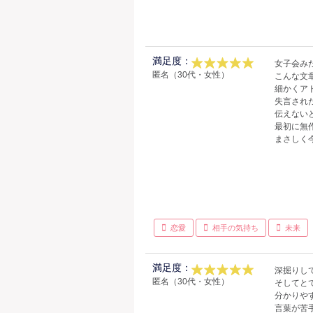
満足度：
女子会み
匿名（30代・女性）
こんな文
細かくア
失言され
伝えない
最初に無
まさしく
恋愛
相手の気持ち
未来
満足度：
深掘りし
匿名（30代・女性）
そしてと
分かりや
言葉が苦