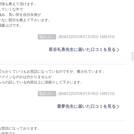
意味も教えて頂けます。
していくな中で
強み、良い所を自分自身が
いない部分を教えて下さいます。
感爆上げです。
電話 占い
[投稿日]2025年07月30日 18時25分
星谷礼香先生に届いた口コミを見る
柔らかくていつもお世話になっているのですが、癒されています。
がメインなのかは分かりませんが
ちらの話している内容以上に深掘りして下さいます。
電話 占い
[投稿日]2025年07月30日 18時23分
愛夢先生に届いた口コミを見る
お世話になっております。
い内容でも