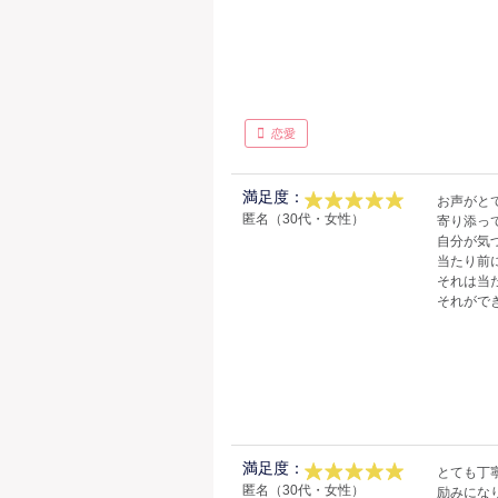
恋愛
満足度：
お声がと
匿名（30代・女性）
寄り添っ
自分が気
当たり前
それは当
それがで
満足度：
とても丁
匿名（30代・女性）
励みにな