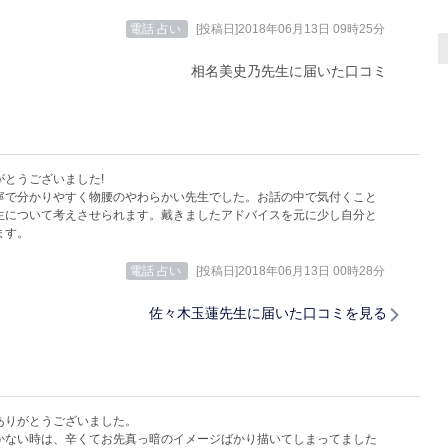
電話 占い
[投稿日]2018年06月13日 09時25分
相名美史乃先生に届いた口コミ
がとうございました!
寧で分かりやすく物腰のやわらかい先生でした。お話の中で気付くこと
生について考えさせられます。戴きましたアドバイスを元に少し自分と
ます。
電話 占い
[投稿日]2018年06月13日 00時28分
佐々木玉蓮先生に届いた口コミを見る
ありがとうございました。
かない時は、辛くてお先真っ暗のイメージばかり描いてしまってました