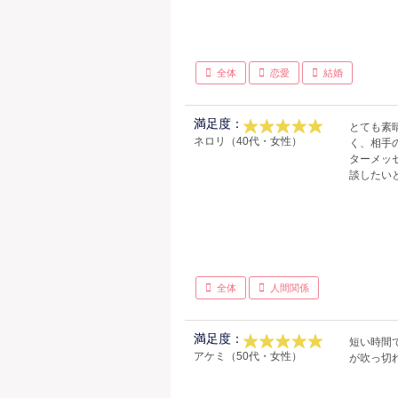
全体
恋愛
結婚
満足度：
とても素
ネロリ（40代・女性）
く、相手
ターメッ
談したい
全体
人間関係
満足度：
短い時間
アケミ（50代・女性）
が吹っ切