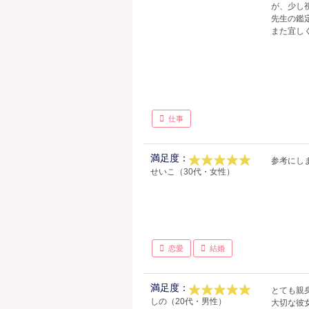
が、少し
先生の鑑
また宜し
仕事
満足度：
参考にし
せいこ（30代・女性）
恋愛
結婚
満足度：
とても親
しの（20代・男性）
大切な彼