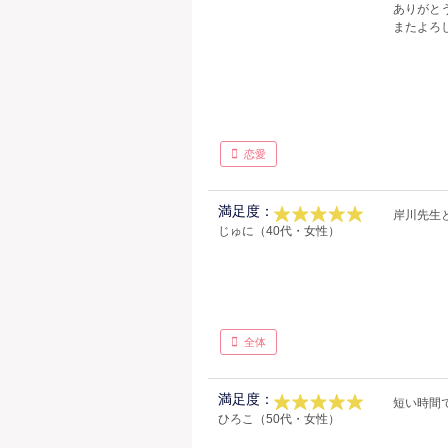
ありがと
またよろ
恋愛
満足度：
岸川先生
じゅに（40代・女性）
全体
満足度：
短い時間
ひろこ（50代・女性）