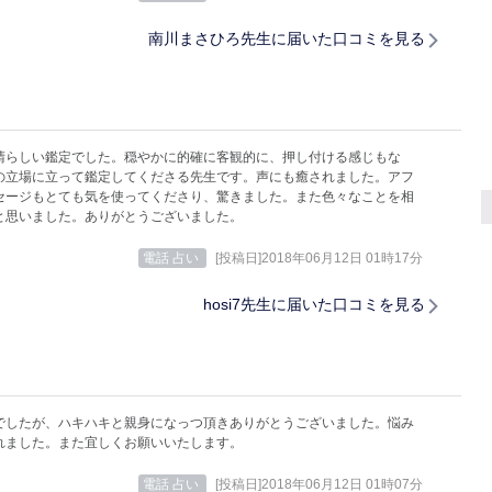
南川まさひろ先生に届いた口コミを見る
晴らしい鑑定でした。穏やかに的確に客観的に、押し付ける感じもな
の立場に立って鑑定してくださる先生です。声にも癒されました。アフ
セージもとても気を使ってくださり、驚きました。また色々なことを相
と思いました。ありがとうございました。
電話 占い
[投稿日]2018年06月12日 01時17分
hosi7先生に届いた口コミを見る
でしたが、ハキハキと親身になっつ頂きありがとうございました。悩み
れました。また宜しくお願いいたします。
電話 占い
[投稿日]2018年06月12日 01時07分