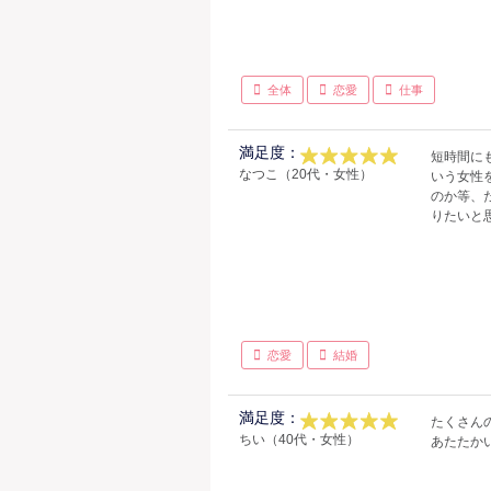
全体
恋愛
仕事
満足度：
短時間に
なつこ（20代・女性）
いう女性
のか等、
りたいと
恋愛
結婚
満足度：
たくさん
ちい（40代・女性）
あたたか