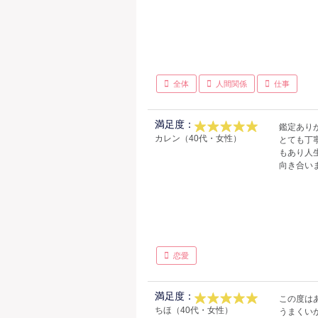
全体
人間関係
仕事
満足度：
鑑定あり
カレン（40代・女性）
とても丁
もあり人
向き合い
恋愛
満足度：
この度は
ちほ（40代・女性）
うまくい