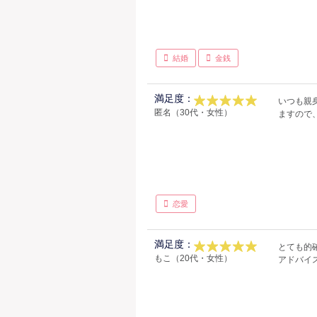
結婚
金銭
満足度：
いつも親
匿名（30代・女性）
ますので
恋愛
満足度：
とても的
もこ（20代・女性）
アドバイ