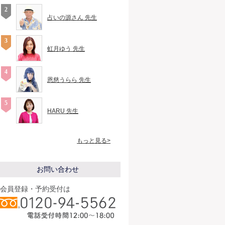
占いの源さん 先生
虹月ゆう 先生
恩慈うらら 先生
HARU 先生
もっと見る>
お問い合わせ
会員登録・予約受付は