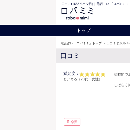
口コミ(1668ページ目)｜電話占い 「ロバミミ」
トップ
電話占い「ロバミミ」トップ
>
口コミ (1668ペ
口コミ
満足度：
短時間で
とげまる（20代・女性）
しばらく
恋愛