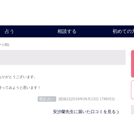
占う
相談する
初めての
ージ目)
ありがとうございます。
待ってみようと思います！
電話 占い
[投稿日]2018年06月13日 17時05分
安沙蘭先生に届いた口コミを見る