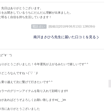
、先日はありがとうございます。
スをお聞きしているうちにだんだん理解が出来ました。
に明るく自信を持ち生活していきます！
電話 占い
[投稿日]2018年06月13日 12時39分
南川まさひろ先生に届いた口コミを見る
*´∀｀*)
ありがとうございました！今年運気が上がるみたいで嬉しいです^ ^
どころなんですねヽ(´▽｀)/
を乗り越えて次に繋げて行きたいです^ ^
カラーのグリーンアイテムを取り入れて顔晴ります❗️
があればどうぞよろしくお願い致しますm(_ _)m
本当にありがとうございました