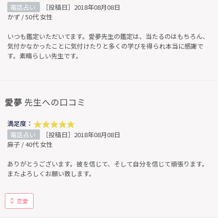
電話占い
［投稿日］2018年08月08日
かず / 50代 女性
いつも鑑定いただいてます。愛夢先生の鑑定は、当たるのはもちろん、
気付かなかったことに気付けたりと多くの学びを得られ本当に感謝で
す。素晴らしい先生です。
愛夢
先生への口コミ
満足度：
電話占い
［投稿日］2018年08月08日
麻子 / 40代 女性
ありがとうございます。彼を信じて、そして自分を信じて頑張ります。
またよろしくお願い致します。
恋愛