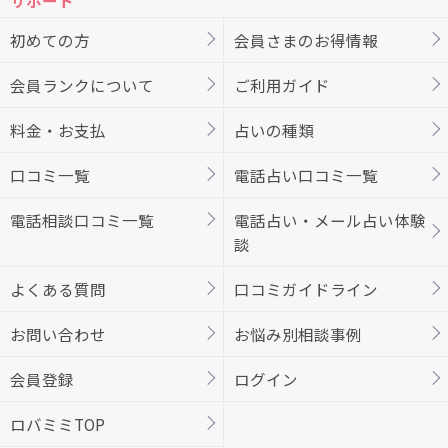
サポート
初めての方
会員さまのお得情報
会員ランクについて
ご利用ガイド
料金・お支払
占いの種類
口コミ一覧
電話占い口コミ一覧
電話相談口コミ一覧
電話占い・メール占い体験
談
よくある質問
口コミガイドライン
お問い合わせ
お悩み別相談事例
会員登録
ログイン
ロバミミTOP