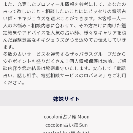
また、充実したプロフィール情報を参考にして、あなたの
占って欲しいこと・相談したいことににピッタリの電話占
い師・キキジョウズを選ぶことができます。お客様一人一
人のお悩み・相談内容に合わせて、その方だけに向けた鑑
定結果やアドバイスを人気の占い師、様々なキャリアを積
んだ経験豊富なキキジョウズが心を込めてお伝えしていき
ます。
多数の占いサービスを運営するザッパラスグループだから
安心ポイントも盛りだくさん！個人情報保護は勿論、ご相
談内容や鑑定結果は秘密厳守いたします。安心して「電話
占い、話し相手、電話相談サービスのロバミミ」をご利用
ください。
姉妹サイト
cocoloni占い館 Moon
cocoloni占い館 Sun
cocoloni占い館 立川店