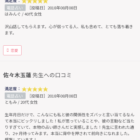
満足度：
電話占い
［投稿日］2018年08月08日
はみんぐ / 40代 女性
沢山話してもらえます。心が弱ってる人、私も含めて、とても落ち着き
ます。
恋愛
佐々木玉蓮
先生への口コミ
満足度：
電話占い
［投稿日］2018年08月08日
ともみ / 20代 女性
生年月日だけで、こんなにも私と彼の関係性をズバッと言い当てるなん
て本当にビックリしました！私が思っていることや、彼の言動など当た
りすぎていて、本物の占い師さんだと実感しました！先生に言われた通
り、2ヶ月待ってみます。本当に背中を押されて前向きになれました。
感謝しています！