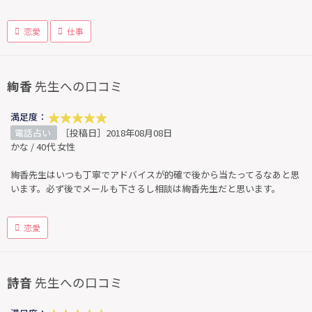
恋愛
仕事
絢香
先生への口コミ
満足度：
電話占い
［投稿日］2018年08月08日
かな / 40代 女性
絢香先生はいつも丁寧でアドバイスが的確で後から当たってるなあと思
います。必ず後でメールも下さるし相談は絢香先生だと思います。
恋愛
詩音
先生への口コミ