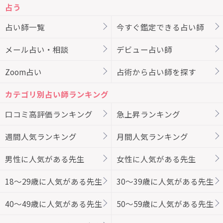
占う
占い師一覧
今すぐ鑑定できる占い師
メール占い・相談
デビュー占い師
Zoom占い
占術から占い師を探す
カテゴリ別占い師ランキング
口コミ高評価ランキング
急上昇ランキング
週間人気ランキング
月間人気ランキング
男性に人気がある先生
女性に人気がある先生
18～29歳に人気がある先生
30～39歳に人気がある先生
40～49歳に人気がある先生
50～59歳に人気がある先生