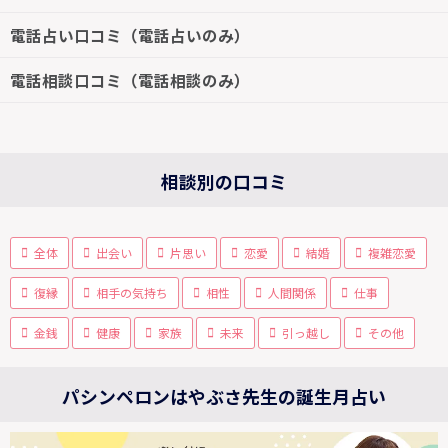
電話占い口コミ（電話占いのみ）
電話相談口コミ（電話相談のみ）
相談別の口コミ
全体
出会い
片思い
恋愛
結婚
複雑恋愛
復縁
相手の気持ち
相性
人間関係
仕事
金銭
健康
家族
未来
引っ越し
その他
パシンペロンはやぶさ先生の誕生月占い