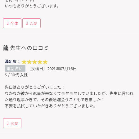
いつもありがとうございます。
全体
恋愛
龍
先生への口コミ
満足度：
電話占い
［投稿日］2021年07月16日
S / 30代 女性
先日はありがとうございました！
なかなか彼から返事が来なくてモヤモヤしていましたが、先生に言われ
た通り返事がきて、その後急遽会うこともできました！
不安を払拭していただきありがとうございました。
恋愛