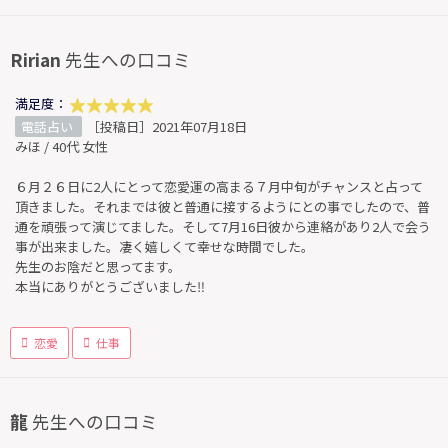
Ririan
先生への口コミ
満足度：
電話占い
［投稿日］2021年07月18日
みほ / 40代 女性
６月２６日に2人にとって恋愛運の高まる７月中旬がチャンスと占って
頂きました。それまでは彼と普通に接するようにとの事でしたので、普
通を頑張って演じてました。そして7月16日彼から連絡があり2人で会う
事が出来ました。凄く嬉しくて幸せな時間でした。
先生のお陰だと思ってます。
本当にありがとうございました‼︎
恋愛
仕事
龍
先生への口コミ