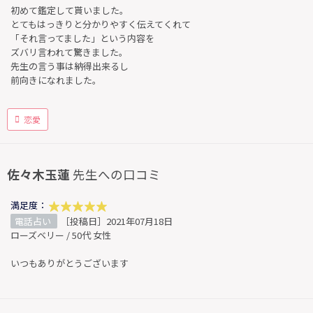
初めて鑑定して貰いました。
とてもはっきりと分かりやすく伝えてくれて
「それ言ってました」という内容を
ズバリ言われて驚きました。
先生の言う事は納得出来るし
前向きになれました。
恋愛
佐々木玉蓮
先生への口コミ
満足度：
電話占い
［投稿日］2021年07月18日
ローズベリー / 50代 女性
いつもありがとうございます