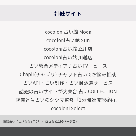
姉妹サイト
cocoloni占い館 Moon
cocoloni占い館 Sun
cocoloni占い館 立川店
cocoloni占い館 川越店
占い総合メディア♪占いTVニュース
Chapli(チャプリ) チャット占いでお悩み相談
占いAPI・占い制作・占い師派遣サ―ビス
話題の占いサイトが大集合 占いCOLLECTION
携帯番号占いのシウマ監修「1分開運琉球秘術」
cocoloni Select
電話占い「ロバミミ」TOP
口コミ (1295ページ目)