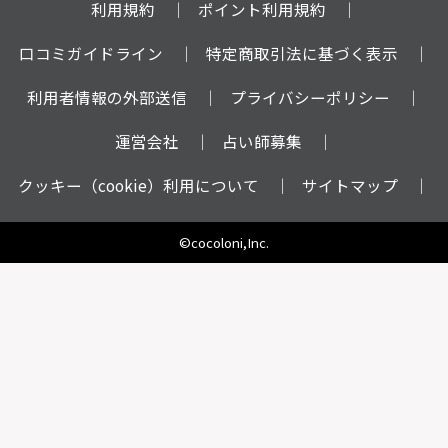
利用規約
ポイント利用規約
口コミガイドライン
特定商取引法に基づく表示
利用者情報の外部送信
プライバシーポリシー
運営会社
占い師募集
クッキー（cookie）利用について
サイトマップ
©cocoloni,Inc.