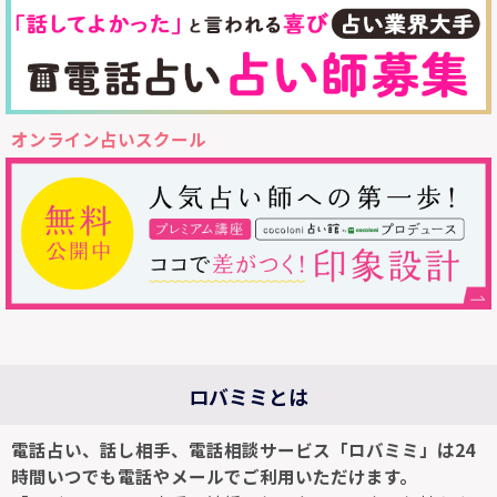
オンライン占いスクール
ロバミミとは
電話占い、話し相手、電話相談サービス「ロバミミ」は24
時間いつでも電話やメールでご利用いただけます。