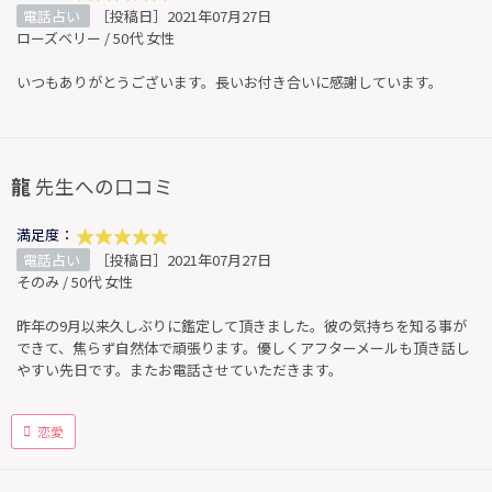
電話占い
［投稿日］2021年07月27日
ローズベリー / 50代 女性
いつもありがとうございます。長いお付き合いに感謝しています。
龍
先生への口コミ
満足度：
電話占い
［投稿日］2021年07月27日
そのみ / 50代 女性
昨年の9月以来久しぶりに鑑定して頂きました。彼の気持ちを知る事が
できて、焦らず自然体で頑張ります。優しくアフターメールも頂き話し
やすい先日です。またお電話させていただきます。
恋愛