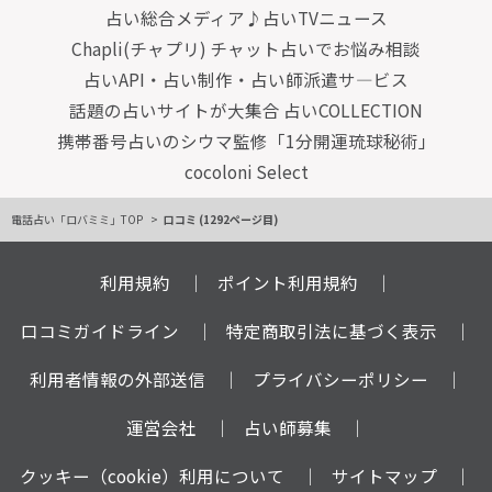
占い総合メディア♪占いTVニュース
Chapli(チャプリ) チャット占いでお悩み相談
占いAPI・占い制作・占い師派遣サ―ビス
話題の占いサイトが大集合 占いCOLLECTION
携帯番号占いのシウマ監修「1分開運琉球秘術」
cocoloni Select
電話占い「ロバミミ」TOP
口コミ (1292ページ目)
利用規約
ポイント利用規約
口コミガイドライン
特定商取引法に基づく表示
利用者情報の外部送信
プライバシーポリシー
運営会社
占い師募集
クッキー（cookie）利用について
サイトマップ