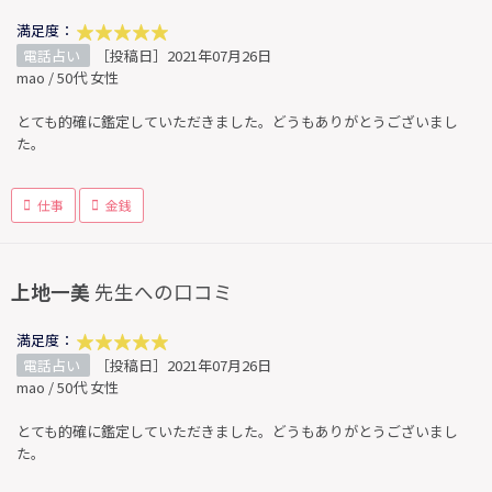
満足度：
電話占い
［投稿日］2021年07月26日
mao / 50代 女性
とても的確に鑑定していただきました。どうもありがとうございまし
た。
仕事
金銭
上地一美
先生への口コミ
満足度：
電話占い
［投稿日］2021年07月26日
mao / 50代 女性
とても的確に鑑定していただきました。どうもありがとうございまし
た。