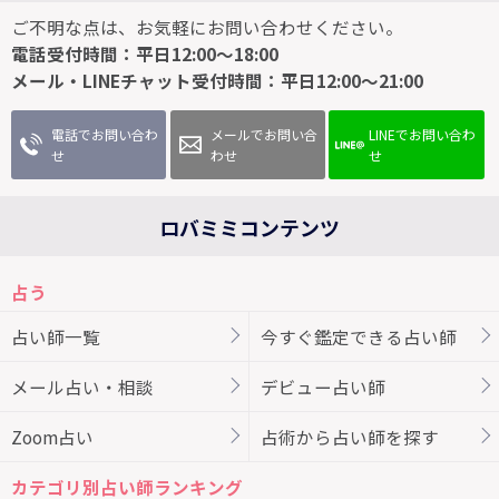
ご不明な点は、お気軽にお問い合わせください。
電話受付時間：平日12:00～18:00
メール・LINEチャット受付時間：平日12:00～21:00
電話でお問い合わ
メールでお問い合
LINEでお問い合わ
せ
わせ
せ
ロバミミコンテンツ
占う
占い師一覧
今すぐ鑑定できる占い師
メール占い・相談
デビュー占い師
Zoom占い
占術から占い師を探す
カテゴリ別占い師ランキング