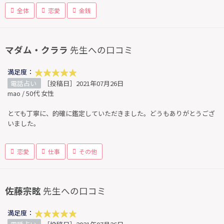
全体
恋愛
金銭
マダム・クララ
先生への口コミ
満足度：
電話占い
［投稿日］2021年07月26日
mao / 50代 女性
とても丁寧に、的確に鑑定していただきました。どうもありがとうござ
いました。
恋愛
仕事
その他
佐藤宗眩
先生への口コミ
満足度：