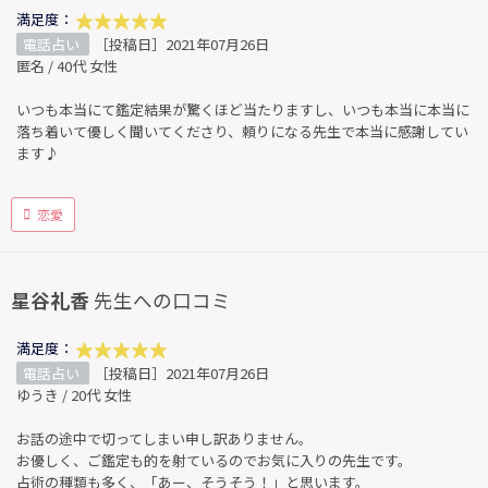
満足度：
電話占い
［投稿日］2021年07月26日
匿名 / 40代 女性
いつも本当にて鑑定結果が驚くほど当たりますし、いつも本当に本当に
落ち着いて優しく聞いてくださり、頼りになる先生で本当に感謝してい
ます♪
恋愛
星谷礼香
先生への口コミ
満足度：
電話占い
［投稿日］2021年07月26日
ゆうき / 20代 女性
お話の途中で切ってしまい申し訳ありません。
お優しく、ご鑑定も的を射ているのでお気に入りの先生です。
占術の種類も多く、「あー、そうそう！」と思います。