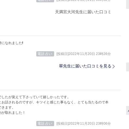
天満宮大河先生に届いた口コミ
になれました❗️
電話 占い
[投稿日]2022年11月20日 23時26分
翠先生に届いた口コミを見る
でしたが覚えて下さっていて嬉しかったです。
とお話されるのですが、キツイと感じた事もなく、とても当たるので本
できます。
約が取れました！
電話 占い
[投稿日]2022年11月20日 23時06分