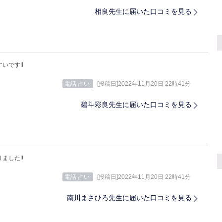
相良先生に届いた口コミを見る
いです‼️
電話 占い
[投稿日]2022年11月20日 22時41分
碧斗彩良先生に届いた口コミを見る
ました‼️
電話 占い
[投稿日]2022年11月20日 22時41分
南川まさひろ先生に届いた口コミを見る