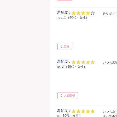
満足度：
ありがとう
ちょこ（40代・女性）
恋愛
満足度：
いつも素
reirei（40代・女性）
人間関係
満足度：
いつもあ
m（30代・女性）
迷って不