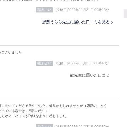
電話 占い
[投稿日]2022年11月21日 09時18分
恩慈うらら先生に届いた口コミを見る
うございました
電話 占い
[投稿日]2022年11月21日 08時43分
龍先生に届いた口コミ
身に聞いてくださる先生でした。偏見かもしれませんが（恋愛の、とく
いっている場合は）男性の先生に
た方がアドバイスが的確なように感じました。
電話 占い
[投稿日]2022年11月21日 00時32分