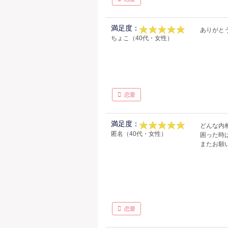
満足度：
ありがとう
ちょこ（40代・女性）
恋愛
満足度：
どんな内
匿名（40代・女性）
困った時
またお願
恋愛