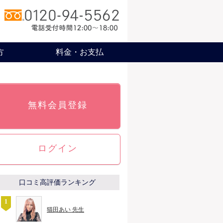
方
料金・お支払
無料会員登録
ログイン
口コミ高評価ランキング
猫田あい 先生