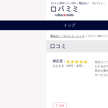
口コミ(951ページ目)｜電話占い 「ロバミミ」
トップ
電話占い「ロバミミ」トップ
>
口コミ (951ペ
口コミ
満足度：
先生にい
ななまる（40代・女性）
ださるの
気分が変
サービス
結婚