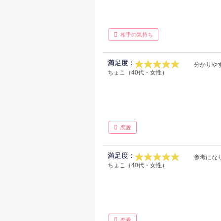
相手の気持ち
満足度：
分かりやす
ちょこ（40代・女性）
恋愛
満足度：
参考になり
ちょこ（40代・女性）
恋愛