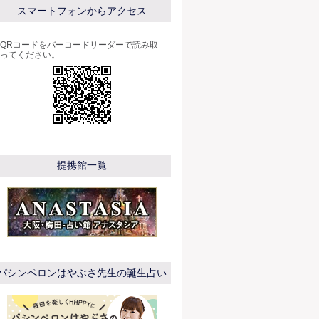
スマートフォンからアクセス
QRコードをバーコードリーダーで読み取
ってください。
提携館一覧
パシンペロンはやぶさ先生の誕生占い