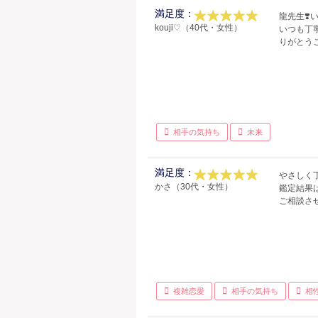
満足度：
龍先生❣
kouji♡（40代・女性）
いつも丁
りがとう
相手の気持ち
未来
満足度：
やさしく
かさ（30代・女性）
鑑定結果
ご相談させ
複雑恋愛
相手の気持ち
相