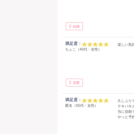
結婚
満足度：
楽しい気持
ちょこ（40代・女性）
恋愛
満足度：
久しぶり
匿名（50代・女性）
テキパキ
当に信頼
やっと予