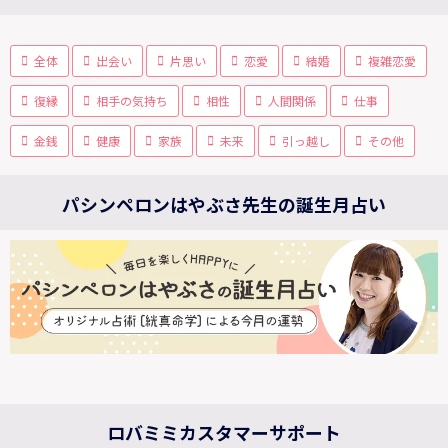
全体
出会い
片思い
恋愛
結婚
複雑恋愛
復縁
相手の気持ち
相性
人間関係
仕事
金銭
健康
家族
未来
引っ越し
その他
パシンペロンはやぶさ先生の誕生月占い
ロバミミカスタマーサポート