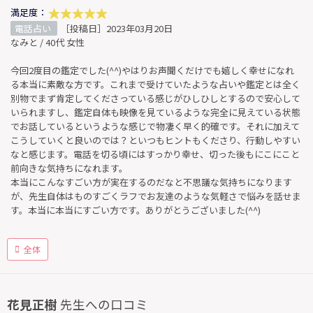
満足度：
電話占い
［投稿日］2023年03月20日
なみと / 40代 女性
今回2度目の鑑定でした(^^)やはりお声聞くだけでも嬉しく幸せになれ
る本当に素敵な方です。これまで受けていたような占いや鑑定とは全く
別物でまず肯定してくださっている感じがひしひしとするので安心して
いられますし、鑑定自体も映像を見ているような完全に見えている状態
でお話しているというような感じで物凄く早く的確です。それに加えて
こうしていくと良いのでは？といつもヒントもくださり、行動しやすい
なと感じます。電話を切る頃にはすっかり幸せ、切った後もにこにこと
前向きな気持ちになれます。
本当にこんなすごい方が実在するのだなと不思議な気持ちになります
が、先生自体はものすごくラフでお友達のような気軽さで悩みを話せま
す。本当に本当にすごい方です。ありがとうございました(^^)
全体
花見正樹
先生への口コミ