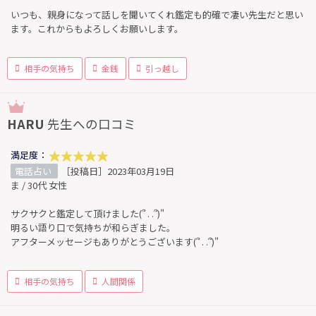
いつも、親身になって話しを聞いてくれ鑑定も的確で凄い先生だと思い
ます。これからもよろしくお願いします。
相手の気持ち
金銭
引っ越し
HARU
先生への口コミ
満足度：
電話占い
［投稿日］2023年03月19日
ま / 30代 女性
サクサクと鑑定して頂けました(՞ . .՞)"
明るい語り口で気持ちが和らぎました。
アフターメッセージもありがとうございます(՞ . .՞)"
相手の気持ち
人間関係