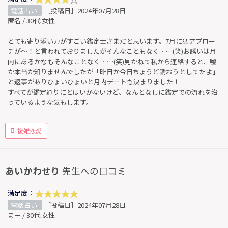
電話占い
［投稿日］2024年07月28日
匿名 / 30代 女性
とても寄り添い力がすごい鑑定士さまだと思います。7月に猛アプロー
チが〜！と言われておりましたがそんなこともなく……(笑)お誘いは月
内にあるかなもそんなことなく……(笑)見かねて私から連絡すると、嘘
か本当か知りませんでしたが「昨日か今日ちょうど誘おうとしてたよ」
と返事がありひょいひょいと月内デートも決まりました！
すべてが鑑定通りにとはいかないけど、なんとなしに鑑定での流れを沿
っているような気もします。
複雑恋愛
あいかわせり
先生への口コミ
満足度：
電話占い
［投稿日］2024年07月28日
まー / 30代 女性