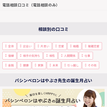
電話相談口コミ（電話相談のみ）
相談別の口コミ
全体
出会い
片思い
恋愛
結婚
複雑恋愛
復縁
相手の気持ち
相性
人間関係
仕事
金銭
健康
家族
未来
引っ越し
その他
パシンペロンはやぶさ先生の誕生月占い