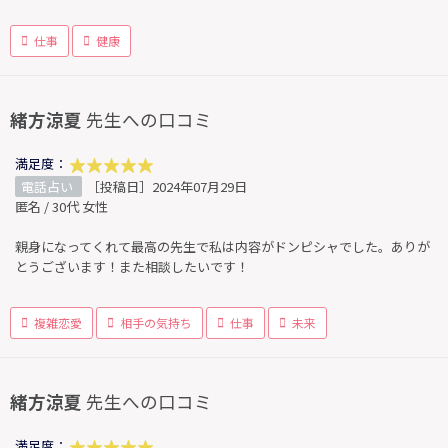
仕事
健康
緒方涼夏
先生への口コミ
満足度：
電話占い
［投稿日］2024年07月29日
匿名 / 30代 女性
親身になってくれて最高の先生で私は内容がドンピシャでした。ありが
とうございます！また相談したいです！
複雑恋愛
相手の気持ち
仕事
未来
緒方涼夏
先生への口コミ
満足度：