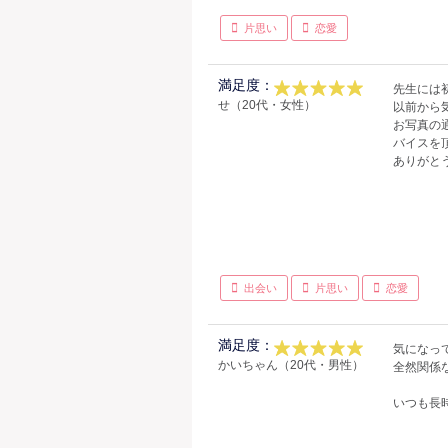
片思い
恋愛
満足度：
先生には
せ（20代・女性）
以前から
お写真の
バイスを
ありがと
出会い
片思い
恋愛
満足度：
気になっ
かいちゃん（20代・男性）
全然関係
いつも長