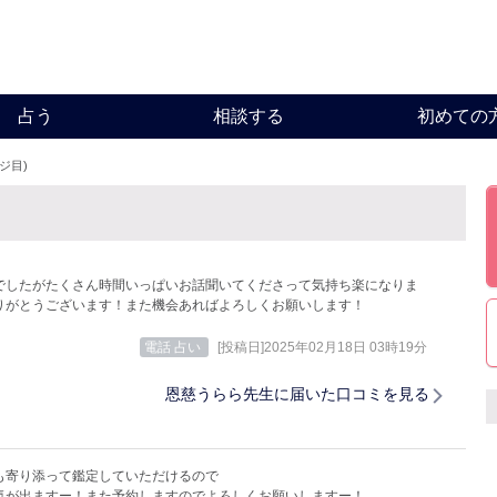
占う
相談する
初めての
ージ目)
でしたがたくさん時間いっぱいお話聞いてくださって気持ち楽になりま
りがとうございます！また機会あればよろしくお願いします！
電話 占い
[投稿日]2025年02月18日 03時19分
恩慈うらら先生に届いた口コミを見る
も寄り添って鑑定していただけるので
気が出ますー！また予約しますのでよろしくお願いしますー！