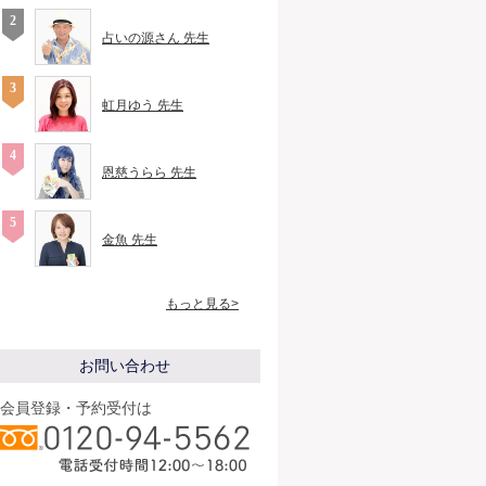
占いの源さん 先生
虹月ゆう 先生
恩慈うらら 先生
金魚 先生
もっと見る>
お問い合わせ
会員登録・予約受付は