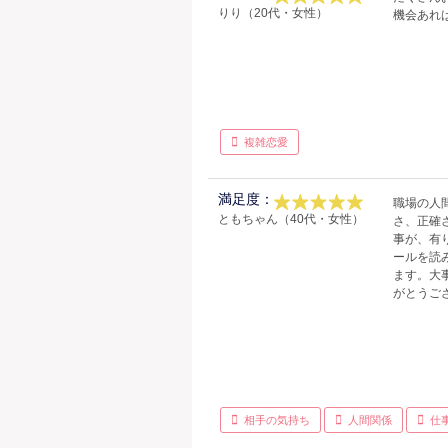
りり（20代・女性）
機会あれ
複雑恋愛
満足度：
職場の人
ともちゃん（40代・女性）
さ、正確
事が、有
ールを読
ます。大
がとうご
相手の気持ち
人間関係
仕