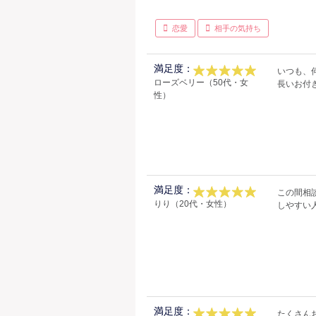
恋愛
相手の気持ち
満足度：
いつも、
ローズベリー（50代・女
長いお付
性）
満足度：
この間相
りり（20代・女性）
しやすい
満足度：
たくさん