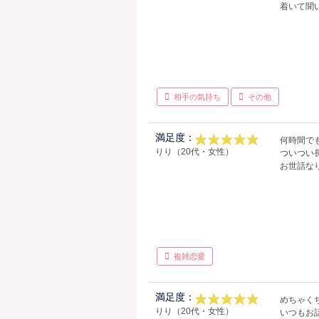
着いて聞
相手の気持ち
その他
満足度：
何時間で
りり（20代・女性）
ついつい
お世話な
複雑恋愛
満足度：
めちゃく
りり（20代・女性）
いつもお