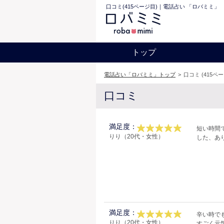
口コミ(415ページ目)｜電話占い 「ロバミミ」
トップ
電話占い「ロバミミ」トップ
>
口コミ (415ペ
口コミ
満足度：
短い時間
りり（20代・女性）
した、あ
満足度：
辛い時で
りり（20代・女性）
すごく元