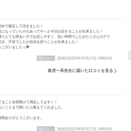
初めて鑑定して頂きました！
気になっていたのもあってやっと今日お話することが出来ました！
通りとても明るい方でお話しやすく、短い時間でしたがたくさんのアド
頂き、不安でしたが自信を持つことが出来ました！
うございましたっ💖
電話 占い
[投稿日]2025年02月17日 19時24分
真澄一禾先生に届いた口コミを見る
てること全部聞けて満足してます！！
ないことまで聞いたら教えてくれました。
時間ありがとうございます。
電話 占い
[投稿日]2025年02月17日 18時38分