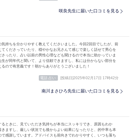
咲良先生に届いた口コミを見る
の気持ちを分かりやすく教えてくださいました。今回2回目でしたが、前
えてくださっていたり、穏やかなお兄さんて感じで楽しく話せて男心を
ださったり、占い以前の男性心理なども聞けるので本当に助かっていま
先生が同年代と聞いて、より信頼できますし、私には分からない部分を
えるので有意義です！朝からありがとうございました！
電話 占い
[投稿日]2025年02月17日 17時42分
南川まさひろ先生に届いた口コミを見る
するときに、見ていただき気持ちが本当にスッキリでき、原因もわか
着きますし、厳しい状況でも後からよい結果になったりと、的中率も本
ので感謝しています。アドバイスも前向きでわかりやすく、いつも落ち