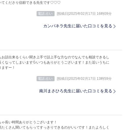
いてくださり信頼できる先生です♡♡♡
電話 占い
[投稿日]2025年02月17日 16時09分
カンパネラ先生に届いた口コミを見る
もお話出来るくらい聞き上手で話上手な方なのでなんでも相談できるし
長くなってしまいます💦いつもありがとうございます！また近いうちに
りますー！
電話 占い
[投稿日]2025年02月17日 13時59分
南川まさひろ先生に届いた口コミを見る
ちゃ長い時間ありがとうございます！
話たくさん聞いてもらってすっきりできるのがいいです！またよろしく