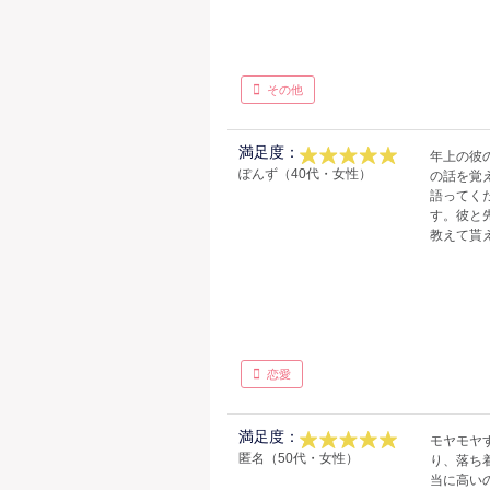
その他
満足度：
年上の彼
ぽんず（40代・女性）
の話を覚
語ってく
す。彼と
教えて貰
恋愛
満足度：
モヤモヤ
匿名（50代・女性）
り、落ち
当に高い