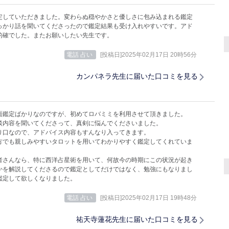
定していただきました。変わらぬ穏やかさと優しさに包み込まれる鑑定
っかり話を聞いてくださったので鑑定結果も受け入れやすいです。アド
的確でした。またお願いしたい先生です。
電話 占い
[投稿日]2025年02月17日 20時56分
カンパネラ先生に届いた口コミを見る
面鑑定ばかりなのですが、初めてロバミミを利用させて頂きました。
談内容を聞いてくださって、真剣に悩んでくださいました。
り口なので、アドバイス内容もすんなり入ってきます。
方でも親しみやすいタロットを用いてわかりやすく鑑定してくれていま
者さんなら、特に西洋占星術を用いて、何故今の時期にこの状況が起き
かを解説してくださるので鑑定としてだけではなく、勉強にもなりまし
鑑定して欲しくなりました。
電話 占い
[投稿日]2025年02月17日 19時48分
祐天寺蓮花先生に届いた口コミを見る