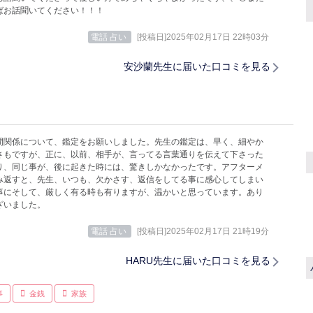
ばお話聞いてください！！！
電話 占い
[投稿日]2025年02月17日 22時03分
安沙蘭先生に届いた口コミを見る
間関係について、鑑定をお願いしました。先生の鑑定は、早く、細やか
さもですが、正に、以前、相手が、言ってる言葉通りを伝えて下さった
り、同じ事が、後に起きた時には、驚きしかなかったです。アフターメ
み返すと、先生、いつも、欠かさす、返信をしてる事に感心してしまい
事にそして、厳しく有る時も有りますが、温かいと思っています。あり
ざいました。
電話 占い
[投稿日]2025年02月17日 21時19分
HARU先生に届いた口コミを見る
事
金銭
家族