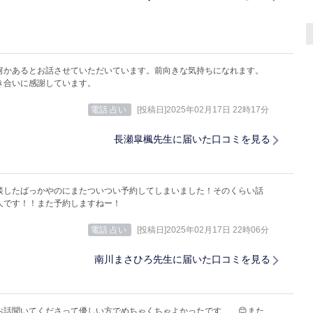
何かあるとお話させていただいています。前向きな気持ちになれます。
き合いに感謝しています。
電話 占い
[投稿日]2025年02月17日 22時17分
長瀬皐楓先生に届いた口コミを見る
談したばっかやのにまたついつい予約してしまいました！そのくらい話
人です！！また予約しますねー！
電話 占い
[投稿日]2025年02月17日 22時06分
南川まさひろ先生に届いた口コミを見る
お話聞いてくださって優しい方でめちゃくちゃよかったです、、😊また