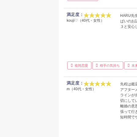
満足度：
HARU先
kouji♡（40代・女性）
ぱいのお話
３と安心し
複雑恋愛
相手の気持ち
未
満足度：
先程は鑑
m（40代・女性）
アフター
ラインが
切にして
離婚の意
張って行
短時間で