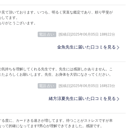
年見て頂いております。いつも、明るく実直な鑑定であり、頼り甲斐が
心してます。
ありがとうございます。
電話 占い
[投稿日]2025年06月05日 18時22分
金魚先生に届いた口コミを見る
の気持ちを理解してくれる先生です。先生には感謝しかありません。こ
またよろしくお願いします。先生、お身体を大切になさってください。
電話 占い
[投稿日]2025年06月05日 16時23分
緒方涼夏先生に届いた口コミを見る
する度に、カードきる速さが増してます。待つことがストレスですが本
なって的確になってます‼️男心が理解できてきました。感謝です。