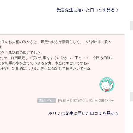
光音先生に届いた口コミを見る
先生のお人柄の温かさと、鑑定の鋭さが素晴らしく、ご相談出来て良か

に落ちる納得の鑑定でした。
したが、前回鑑定して頂いた事をすぐに分かって下さって、今回も的確に
とお相手の事を当てて下さるお力、本当にすごいですね⭐︎
もぜひ、定期的にホリミホ先生に鑑定して頂きたいです🙏
電話 占い
[投稿日]2025年06月05日 20時39分
ホリミホ先生に届いた口コミを見る