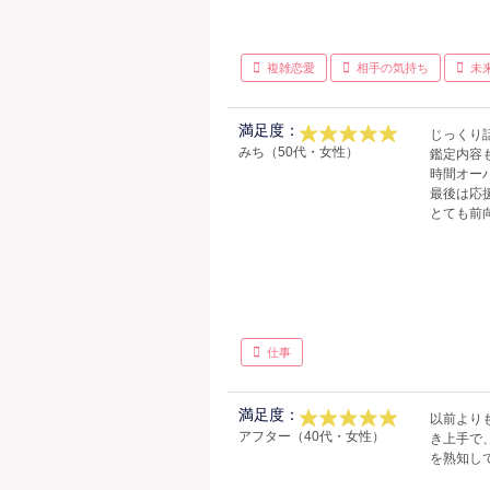
複雑恋愛
相手の気持ち
未
満足度：
じっくり
みち（50代・女性）
鑑定内容
時間オー
最後は応
とても前
仕事
満足度：
以前より
アフター（40代・女性）
き上手で
を熟知し