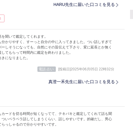
HARU先生に届いた口コミを見る
来
話を聞いて鑑定してくれます。
も分かりやすく、すーっと自分の中に入ってきました。つい話しすぎて
バーしそうになっても、自然にその旨伝えて下さり、変に延長とか無く
援してもらって時間内に鑑定を終わりました。
向きになりました。
電話 占い
[投稿日]2025年06月05日 22時32分
真澄一禾先生に届いた口コミを見る
もカードを切る時間が短くなってて、テキパキと鑑定してくれて話も聞
、ついペラペラ話してしまうくらい、話しやすいです。的確だし、男心
てらっしゃるので分かりやすいです。