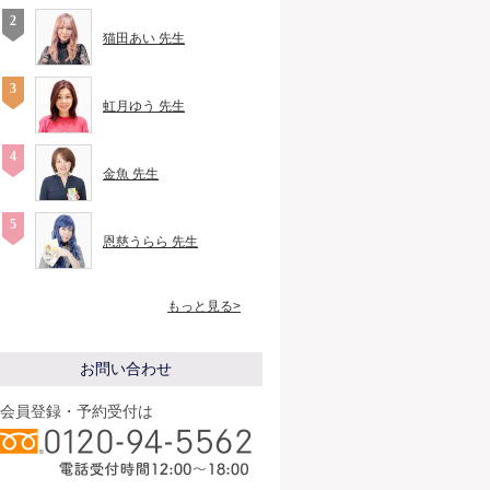
猫田あい 先生
虹月ゆう 先生
金魚 先生
恩慈うらら 先生
もっと見る>
お問い合わせ
会員登録・予約受付は