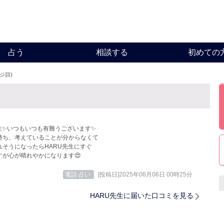
占う
相談する
初めての
ージ目)
生✨️いつもいつも有難うございます✨️
持ち、考えていることが分からなくて
れそうになったらHARU先生にすぐ
すが心が晴れやかになります😍
電話 占い
[投稿日]2025年06月06日 00時25分
HARU先生に届いた口コミを見る