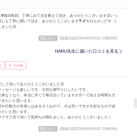
生❣️毎回毎回、丁寧にみて頂き教えて頂き、ありがとうございます😊いっ
しも丁寧に聞いて頂き、ありがとうございます💐💕今日もホッ(*´∀｀)-
ました😊
電話 占い
[投稿日]2025年06月05日 23時59分
HARU先生に届いた口コミを見る
来
その他
定して頂いてありがとうございました😊
メッセージも嬉しいです。大切な御守りにしたいです。
出来なくなり、本当に辛くて毎日泣いていますが月一で会える時間を大
いきたいと思います。
思や行動力が未来にはあるそうなので、今は辛いですが大好きなので頑
きたいと思います。
サクサク見て頂いて気持ちが晴れました。ありがとうございました！
電話 占い
[投稿日]2025年06月05日 23時49分