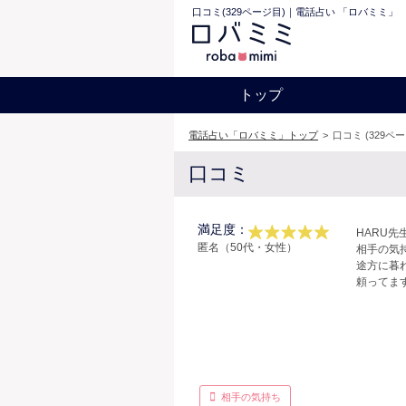
口コミ(329ページ目)｜電話占い 「ロバミミ」
トップ
電話占い「ロバミミ」トップ
>
口コミ (329ペ
口コミ
満足度：
HARU先
匿名（50代・女性）
相手の気
途方に暮
頼ってま
相手の気持ち