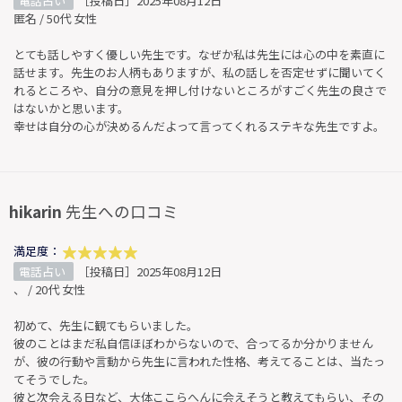
電話占い
［投稿日］2025年08月12日
匿名 / 50代 女性
とても話しやすく優しい先生です。なぜか私は先生には心の中を素直に
話せます。先生のお人柄もありますが、私の話しを否定せずに聞いてく
れるところや、自分の意見を押し付けないところがすごく先生の良さで
はないかと思います。
幸せは自分の心が決めるんだよって言ってくれるステキな先生ですよ。
hikarin
先生への口コミ
満足度：
電話占い
［投稿日］2025年08月12日
、 / 20代 女性
初めて、先生に観てもらいました。
彼のことはまだ私自信ほぼわからないので、合ってるか分かりません
が、彼の行動や言動から先生に言われた性格、考えてることは、当たっ
てそうでした。
彼と次会える日など、大体ここらへんに会えそうと教えてもらい、その