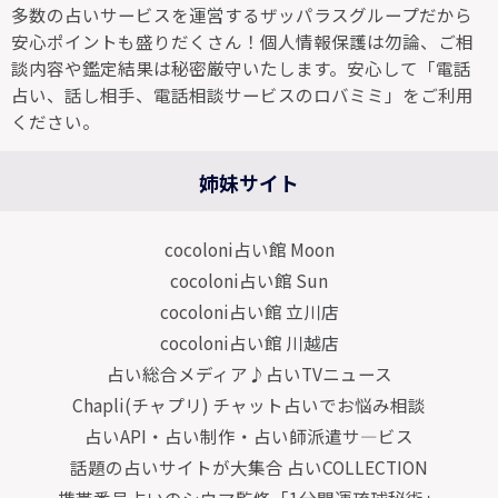
多数の占いサービスを運営するザッパラスグループだから
安心ポイントも盛りだくさん！個人情報保護は勿論、ご相
談内容や鑑定結果は秘密厳守いたします。安心して「電話
占い、話し相手、電話相談サービスのロバミミ」をご利用
ください。
姉妹サイト
cocoloni占い館 Moon
cocoloni占い館 Sun
cocoloni占い館 立川店
cocoloni占い館 川越店
占い総合メディア♪占いTVニュース
Chapli(チャプリ) チャット占いでお悩み相談
占いAPI・占い制作・占い師派遣サ―ビス
話題の占いサイトが大集合 占いCOLLECTION
携帯番号占いのシウマ監修「1分開運琉球秘術」