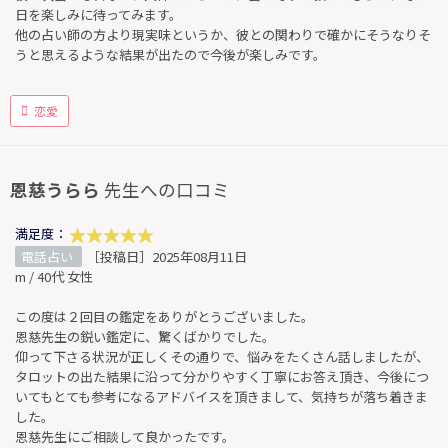
日を楽しみに待ってみます。
他の占い師の方より現実味というか、彼との関わりで確かにそうなりそ
うと思えるような結果が出たので今後が楽しみです。
恋愛
恩慈うらら
先生への口コミ
満足度：
電話占い
［投稿日］2025年08月11日
m / 40代 女性
この度は２回目の鑑定をありがとうございました。
恩慈先生の鋭い鑑定に、驚くばかりでした。
仰って下さる状況が正しくその通りで、悩みをたくさん話しましたが、
タロットの出た結果に沿って分かりやすく丁寧にお答え頂き、今後につ
いてもとても参考になるアドバイスを頂きまして、気持ちが落ち着きま
した。
恩慈先生にご相談して良かったです。