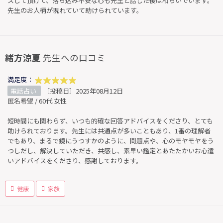
スして頂けて、落ち込み不安な心も先生と話した後は和らいでいます。
先生のお人柄が現れていて助けられています。
緒方涼夏
先生への口コミ
満足度：
電話占い
［投稿日］2025年08月12日
匿名希望 / 60代 女性
短時間にも関わらず、いつも的確な回答アドバイスをくださり、とても
助けられております。先生には共通点が多いこともあり、1番の理解者
でもあり、まるで鏡にうつすかのように、問題点や、心のモヤモヤをう
つしだし、解決していただき、共感し、素早い鑑定とあたたかいお心遣
いアドバイスをくださり、感謝しております。
健康
家族