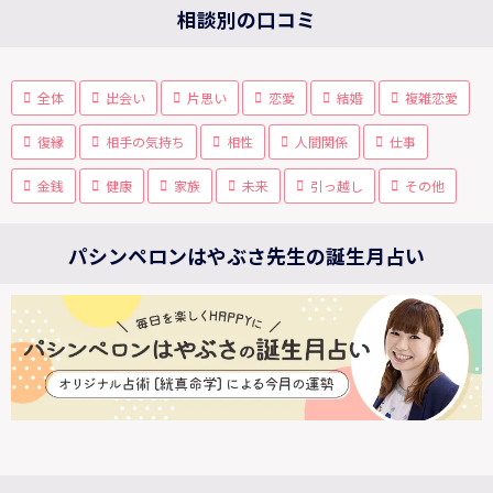
相談別の口コミ
全体
出会い
片思い
恋愛
結婚
複雑恋愛
復縁
相手の気持ち
相性
人間関係
仕事
金銭
健康
家族
未来
引っ越し
その他
パシンペロンはやぶさ先生の誕生月占い