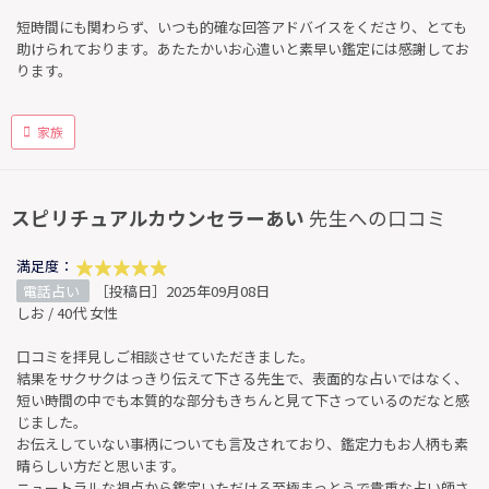
短時間にも関わらず、いつも的確な回答アドバイスをくださり、とても
助けられております。あたたかいお心遣いと素早い鑑定には感謝してお
ります。
家族
スピリチュアルカウンセラーあい
先生への口コミ
満足度：
電話占い
［投稿日］2025年09月08日
しお / 40代 女性
口コミを拝見しご相談させていただきました。
結果をサクサクはっきり伝えて下さる先生で、表面的な占いではなく、
短い時間の中でも本質的な部分もきちんと見て下さっているのだなと感
じました。
お伝えしていない事柄についても言及されており、鑑定力もお人柄も素
晴らしい方だと思います。
ニュートラルな視点から鑑定いただける至極まっとうで貴重な占い師さ