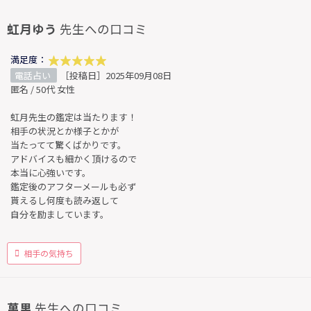
虹月ゆう
先生への口コミ
満足度：
電話占い
［投稿日］2025年09月08日
匿名 / 50代 女性
虹月先生の鑑定は当たります！
相手の状況とか様子とかが
当たってて驚くばかりです。
アドバイスも細かく頂けるので
本当に心強いです。
鑑定後のアフターメールも必ず
貰えるし何度も読み返して
自分を励ましています。
相手の気持ち
萬里
先生への口コミ