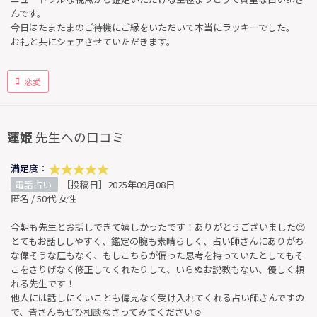
んです。
今日はたまたまのご待機にご縁をいただいて本当にラッキーでした。
お礼と共にシェアさせていただきます。
恋愛
蓮姫
先生への口コミ
満足度：
電話占い
［投稿日］2025年09月08日
匿名 / 50代 女性
今朝も先生とお話しできて嬉しかったです！ありがとうございました😍
とてもお話ししやすく、鑑定の腕も素晴らしく、占い師さんにありがち
な偉そうな圧もなく、もしこちらが偏った思考を持っていたとしてもそ
こをさりげなく修正してくれたりして、いらぬお説教もない、優しく頼
れる先生です！
他人には話しにくいことも偏見なく受け入れてくれる占い師さんですの
で、皆さんもぜひ相談なさってみてください☺️