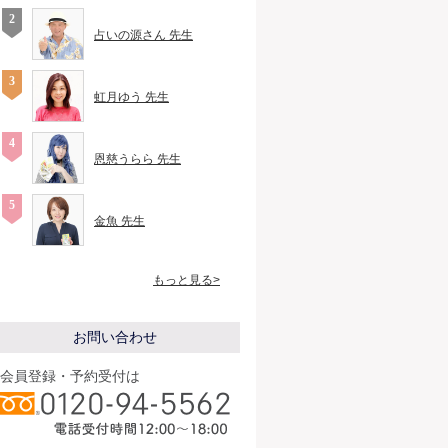
占いの源さん 先生
虹月ゆう 先生
恩慈うらら 先生
金魚 先生
もっと見る>
お問い合わせ
会員登録・予約受付は