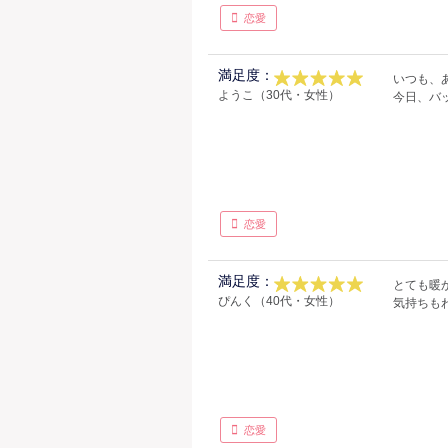
恋愛
満足度：
いつも、あ
ようこ（30代・女性）
今日、バ
恋愛
満足度：
とても暖
ぴんく（40代・女性）
気持ちも
恋愛