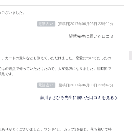
うございました。
電話 占い
[投稿日]2017年06月03日 23時11分
望慧先生に届いた口コミ
く、カードの意味なども教えていただけました。恋愛についてだったの
ではの観点で仰っていただけたので、大変勉強になりました。短時間で
満足です。
電話 占い
[投稿日]2017年06月03日 22時47分
南川まさひろ先生に届いた口コミを見る
定ありがとうごさいました。ワンド4と、カップ3を信じ、落ち着いて待