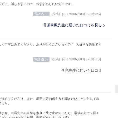
るくて、話しやすいので、おすすめしたい先生です。
電話 占い
[投稿日]2017年06月03日 23時46分
長瀬皐楓先生に届いた口コミを見る
しく丁寧にみてくださり、ありがとうございます(^-^ゞ大好きな先生です
電話 占い
[投稿日]2017年06月03日 23時36分
李竜先生に届いた口コミ
と進めてくださり、また、鑑定内容の伝え方も聞きたいことに対して非
でした。
澄ませ、武居先生の言葉を素直に受け止めていたら、最後の方で２回く
ドバイスをいただいた際、鳥肌が立ちました（笑）