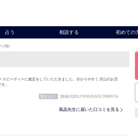
占う
相談する
初めての
ージ目)
中 スピーディーに鑑定をしていただきました。分かりやすく 沢山のお言
です。
電話 占い
[投稿日]2017年06月04日 00時07分
風晶先生に届いた口コミを見る