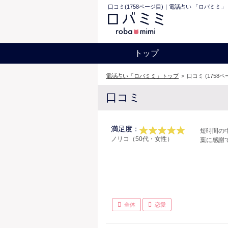
口コミ(1758ページ目)｜電話占い 「ロバミミ」
トップ
電話占い「ロバミミ」トップ
>
口コミ (1758ペ
口コミ
満足度：
短時間の
ノリコ（50代・女性）
葉に感謝
全体
恋愛