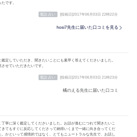
ったです。
電話 占い
[投稿日]2017年06月03日 22時22分
hosi7先生に届いた口コミを見る
と鑑定していただき、聞きたいことにも素早く答えてくださいました。
話させていただきたいです。
電話 占い
[投稿日]2017年06月03日 21時23分
橘のえる先生に届いた口コミ
く丁寧に深く鑑定してくださいました。お話が進むにつれて聞きたいこ
てきてもすぐに反応してくださって納得いくまで一緒に向き合ってくだ
た。かといって感情的ではなく、とてもニュートラルな先生で、お話し