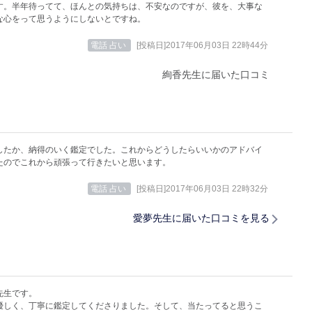
す。半年待ってて、ほんとの気持ちは、不安なのですが、彼を、大事な
な心をって思うようにしないとですね。
電話 占い
[投稿日]2017年06月03日 22時44分
絢香先生に届いた口コミ
したか、納得のいく鑑定でした。これからどうしたらいいかのアドバイ
たのでこれから頑張って行きたいと思います。
電話 占い
[投稿日]2017年06月03日 22時32分
愛夢先生に届いた口コミを見る
先生です。
優しく、丁寧に鑑定してくださりました。そして、当たってると思うこ