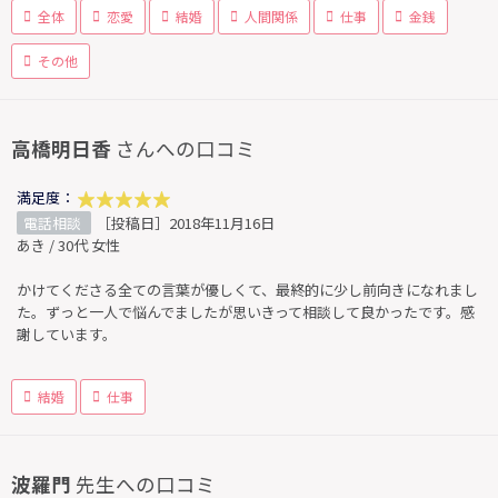
全体
恋愛
結婚
人間関係
仕事
金銭
その他
高橋明日香
さんへの口コミ
満足度：
電話相談
［投稿日］2018年11月16日
あき / 30代 女性
かけてくださる全ての言葉が優しくて、最終的に少し前向きになれまし
た。ずっと一人で悩んでましたが思いきって相談して良かったです。感
謝しています。
結婚
仕事
波羅門
先生への口コミ