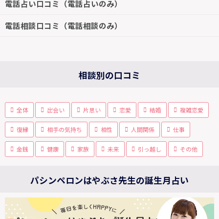
電話占い口コミ（電話占いのみ）
電話相談口コミ（電話相談のみ）
相談別の口コミ
全体
出会い
片思い
恋愛
結婚
複雑恋愛
復縁
相手の気持ち
相性
人間関係
仕事
金銭
健康
家族
未来
引っ越し
その他
パシンペロンはやぶさ先生の誕生月占い