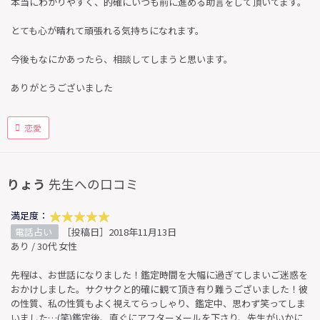
本当にわかりやすく、的確にいつも前に進める助言をして頂いてます。
とても心が晴れて頑張れる気持ちになれます。
今後もなにかあったら、相談してしまうと思います。
ありがとうございました
恋愛
りょう
先生への口コミ
満足度：
電話占い
［投稿日］2018年11月13日
あり / 30代 女性
先程は、お世話になりました！鑑定時間を大幅に過ぎてしまいご迷惑を
おかけしました。サクサクと的確に観て頂き有り難うございました！彼
の性質、私の性質もよく視えてらっしゃり、鑑定中、思わず笑ってしま
いました…(笑)鑑定後、直ぐにアフターメールを下さり、先生がいかに