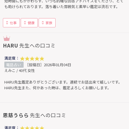
短時間にもかかわらず、いつも的確な回答アドバイスをくださり、とて
も助けられております。落ち着いた雰囲気と素早い鑑定は流石です。
仕事
健康
家族
HARU
先生への口コミ
満足度：
電話占い
［投稿日］2026年01月04日
えみこ / 40代 女性
HARU先生鑑定ありがとうございます。連続でお話出来て嬉しいです。
HARU先生また、何かあった時は、鑑定よろしくお願いします。
恩慈うらら
先生への口コミ
満足度：