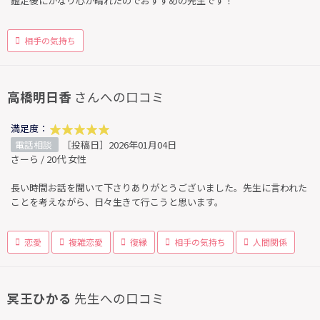
鑑定後にかなり心が晴れたのでおすすめの先生です！
相手の気持ち
高橋明日香
さんへの口コミ
満足度：
電話相談
［投稿日］2026年01月04日
さーら / 20代 女性
長い時間お話を聞いて下さりありがとうございました。先生に言われた
ことを考えながら、日々生きて行こうと思います。
恋愛
複雑恋愛
復縁
相手の気持ち
人間関係
冥王ひかる
先生への口コミ