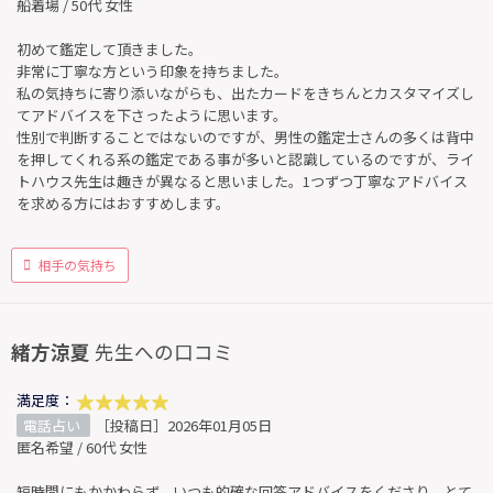
船着場 / 50代 女性
初めて鑑定して頂きました。
非常に丁寧な方という印象を持ちました。
私の気持ちに寄り添いながらも、出たカードをきちんとカスタマイズし
てアドバイスを下さったように思います。
性別で判断することではないのですが、男性の鑑定士さんの多くは背中
を押してくれる系の鑑定である事が多いと認識しているのですが、ライ
トハウス先生は趣きが異なると思いました。1つずつ丁寧なアドバイス
を求める方にはおすすめします。
相手の気持ち
緒方涼夏
先生への口コミ
満足度：
電話占い
［投稿日］2026年01月05日
匿名希望 / 60代 女性
短時間にもかかわらず、いつも的確な回答アドバイスをくださり、とて