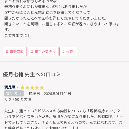
また不慣れな部分もあるのかな？
最初うまくお話しが進まない感じもありましたが
途中からはどんどん鑑定結果を返事してくださって
聞きたかったことへの回答も詳しく説明してくださいました。
聞きたいことを明確にお話しすると、詳細が返ってきやすいと思いま
す。
ご参考までに！
複雑恋愛
相手の気持ち
未来
優月七緒
先生への口コミ
満足度：
電話占い
［投稿日］2026年01月04日
リク / 50代 男性
先生に、迷っていたビジネスの方向性についても「現状維持でOK」と
いうアドバイスをいただき、気持ちが楽になりました。短時間で、カー
ドで示してくださり、明るく伝えてもらえるので、元気になれます。ま
た機会があったらよろしくお願いいたします。