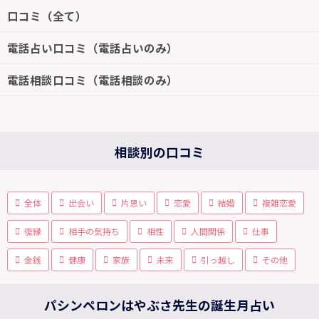
口コミ（全て）
電話占い口コミ（電話占いのみ）
電話相談口コミ（電話相談のみ）
相談別の口コミ
全体
出会い
片思い
恋愛
結婚
複雑恋愛
復縁
相手の気持ち
相性
人間関係
仕事
金銭
健康
家族
未来
引っ越し
その他
パシンペロンはやぶさ先生の誕生月占い