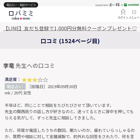
電話占い・相談サービス
ログイン
メニュー
【LINE】友だち登録で1,000円分無料クーポンプレゼント♡
口コミ (1524ページ目)
李竜
先生への口コミ
満足度：
電話占い
［投稿日］2019年09月30日
mk / 20代 女性
半年ほど、同じことで相談をたびたびさせて頂いています。
先生の関西訛りの話し方が好きなのと、迷ってるときに背中を押しても
らえる気がして、ずっと先生に相談してきました。
ただ、何度か電話したうちの数回、眠たいのか、疲れていらっしゃるの
か、質問や相談に対して支離滅裂で、的外れな回答をされたり、何を言