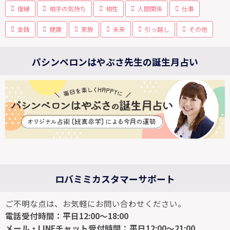
復縁
相手の気持ち
相性
人間関係
仕事
金銭
健康
家族
未来
引っ越し
その他
パシンペロンはやぶさ先生の誕生月占い
ロバミミカスタマーサポート
ご不明な点は、お気軽にお問い合わせください。
電話受付時間：平日12:00～18:00
メール・LINEチャット受付時間：平日12:00～21:00