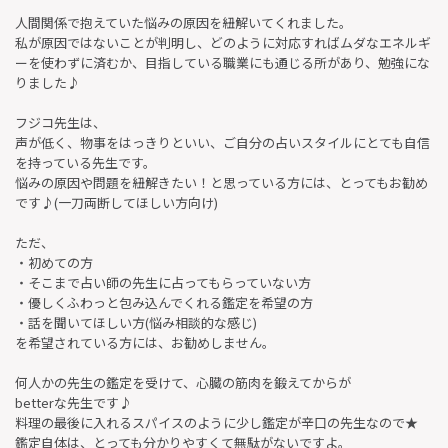
人間関係で抱えていた悩みの原因を紐解いてくれました。
私が原因ではないことが判明し、どのように対応すればムダなエネルギ
ーを使わずに済むか、目指している職業にも通じる所があり、勉強にな
りました♪
フジコ先生は、
声が低く、物事をはっきりといい、ご自分の占いスタイルにとても自信
を持っている先生です。
悩みの原因や問題を紐解きたい！と思っている方には、とってもお勧め
です♪(一刀両断してほしい方向け)
ただ、
・初めての方
・そこまで占い師の先生に占ってもらっていない方
・優しくふわっと包み込んでくれる鑑定を希望の方
・話を聞いてほしい方(悩み相談的な感じ)
を希望されている方には、お勧めしません。
何人かの先生の鑑定を受けて、心臓の筋肉を鍛えてからが
betterな先生です♪
料理の最後に入れるスパイスのように少し鑑定が辛口の先生なので★
鑑定自体は、とっても分かりやすくて無駄がないですよ。