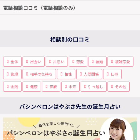
電話相談口コミ（電話相談のみ）
相談別の口コミ
全体
出会い
片思い
恋愛
結婚
複雑恋愛
復縁
相手の気持ち
相性
人間関係
仕事
金銭
健康
家族
未来
引っ越し
その他
パシンペロンはやぶさ先生の誕生月占い