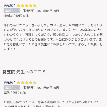
満足度：
電話占い
［投稿日］2021年05月09日
hiroko / 40代 女性
昨日もありがとうございました。本当に途中、耳の痛いところもありま
したが笑、おっしゃる通りだと思います。彼の気持ちも私自身の気持ち
もわかりやすく整理してくださり、短い時間の中でたくさんのことを気
づかせてくださってとても感謝です。本当にありがとうございます。ま
た思考停止になったときは先生にご相談したいです。よろしくお願いし
ます！！
愛宝院
先生への口コミ
満足度：
電話占い
［投稿日］2021年05月09日
匿名 / 40代 女性
お話しし易かったです。今年は決断は×、だけど以前から考えていたら
OKや何月であれば、と教えて頂けました。