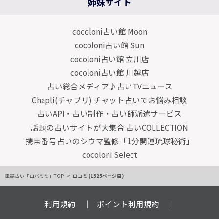
姉妹サイト
cocoloni占い館 Moon
cocoloni占い館 Sun
cocoloni占い館 立川店
cocoloni占い館 川越店
占い総合メディア♪占いTVニュース
Chapli(チャプリ) チャット占いでお悩み相談
占いAPI・占い制作・占い師派遣サ―ビス
話題の占いサイトが大集合 占いCOLLECTION
携帯番号占いのシウマ監修「1分開運琉球秘術」
cocoloni Select
電話占い「ロバミミ」TOP
口コミ (1325ページ目)
利用規約
ポイント利用規約