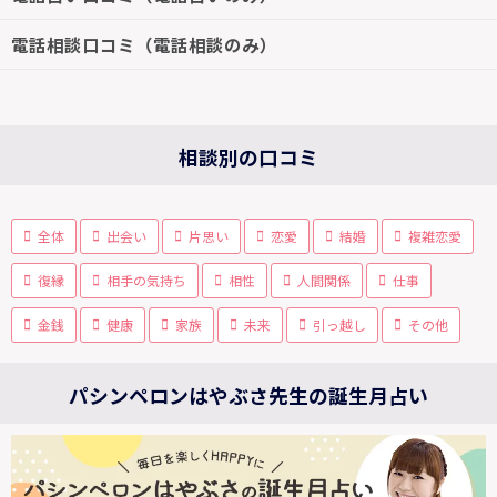
電話相談口コミ（電話相談のみ）
相談別の口コミ
全体
出会い
片思い
恋愛
結婚
複雑恋愛
復縁
相手の気持ち
相性
人間関係
仕事
金銭
健康
家族
未来
引っ越し
その他
パシンペロンはやぶさ先生の誕生月占い