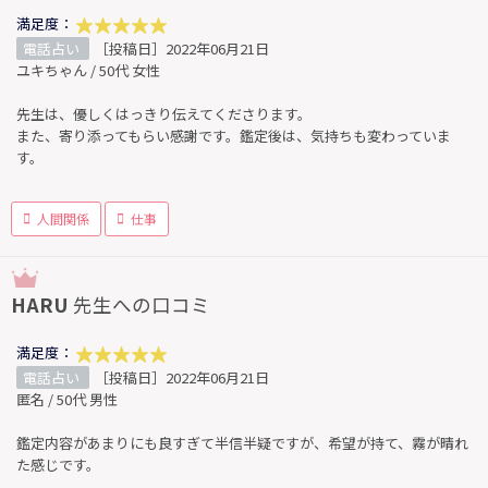
満足度：
電話占い
［投稿日］2022年06月21日
ユキちゃん / 50代 女性
先生は、優しくはっきり伝えてくださります。
また、寄り添ってもらい感謝です。鑑定後は、気持ちも変わっていま
す。
人間関係
仕事
HARU
先生への口コミ
満足度：
電話占い
［投稿日］2022年06月21日
匿名 / 50代 男性
鑑定内容があまりにも良すぎて半信半疑ですが、希望が持て、霧が晴れ
た感じです。