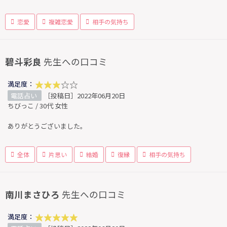
恋愛
複雑恋愛
相手の気持ち
碧斗彩良
先生への口コミ
満足度：
電話占い
［投稿日］2022年06月20日
ちびっこ / 30代 女性
ありがとうございました。
全体
片思い
結婚
復縁
相手の気持ち
南川まさひろ
先生への口コミ
満足度：