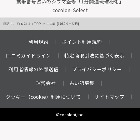
携帯番号占いのシウマ監修「1分開運琉球秘術」
cocoloni Select
電話占い「ロバミミ」TOP
口コミ (1069ページ目)
利用規約
ポイント利用規約
口コミガイドライン
特定商取引法に基づく表示
利用者情報の外部送信
プライバシーポリシー
運営会社
占い師募集
クッキー（cookie）利用について
サイトマップ
©cocoloni,Inc.