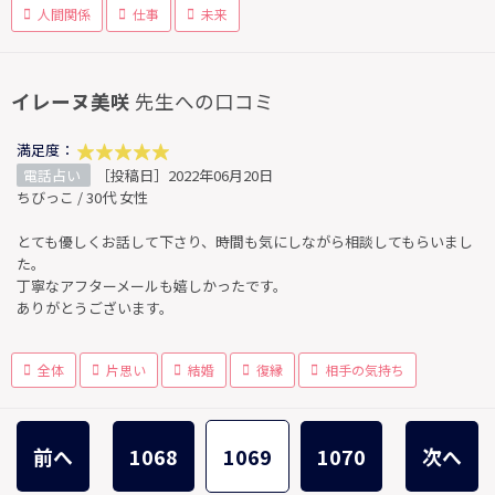
人間関係
仕事
未来
イレーヌ美咲
先生への口コミ
満足度：
電話占い
［投稿日］2022年06月20日
ちびっこ / 30代 女性
とても優しくお話して下さり、時間も気にしながら相談してもらいまし
た。
丁寧なアフターメールも嬉しかったです。
ありがとうございます。
全体
片思い
結婚
復縁
相手の気持ち
前へ
1068
1069
1070
次へ