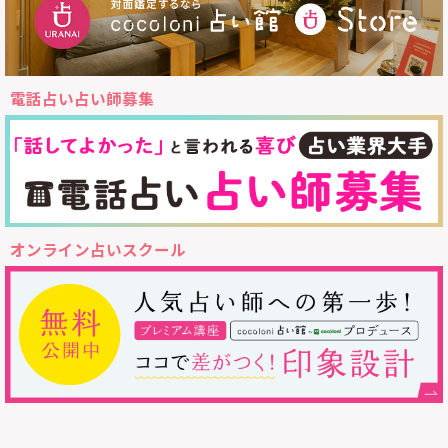
電話占い占い師募集
オンライン占いスクール