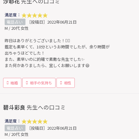
沙耶花
先生への口コミ
満足度：
電話占い
［投稿日］2022年06月21日
M / 20代 女性
昨日はありがとうございました！🙇‍♀️
鑑定も素早くて、10分というお時間でしたが、余り時間が
出ちゃうほどでした！
また、素早いのに的確で素敵な先生でした✨
また何かありましたら、宜しくお願いします😆
結婚
相手の気持ち
相性
碧斗彩良
先生への口コミ
満足度：
電話占い
［投稿日］2022年06月21日
M / 20代 女性