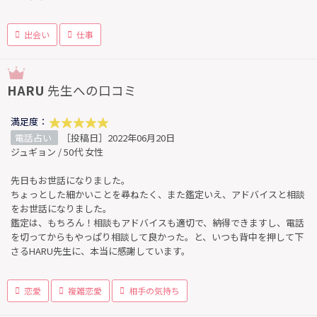
出会い
仕事
HARU
先生への口コミ
満足度：
電話占い
［投稿日］2022年06月20日
ジュギョン / 50代 女性
先日もお世話になりました。
ちょっとした細かいことを尋ねたく、また鑑定いえ、アドバイスと相談
をお世話になりました。
鑑定は、もちろん！相談もアドバイスも適切で、納得できますし、電話
を切ってからもやっぱり相談して良かった。と、いつも背中を押して下
さるHARU先生に、本当に感謝しています。
恋愛
複雑恋愛
相手の気持ち