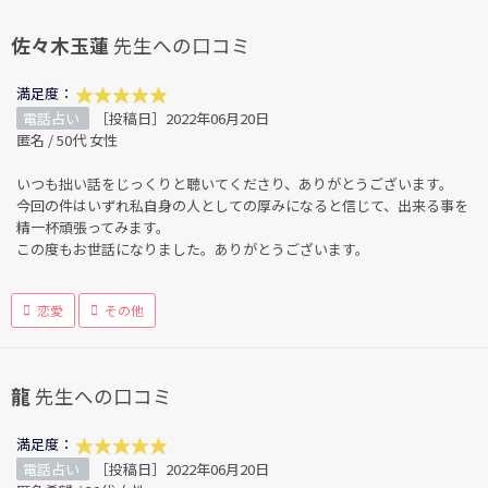
佐々木玉蓮
先生への口コミ
満足度：
電話占い
［投稿日］2022年06月20日
匿名 / 50代 女性
いつも拙い話をじっくりと聴いてくださり、ありがとうございます。
今回の件はいずれ私自身の人としての厚みになると信じて、出来る事を
精一杯頑張ってみます。
この度もお世話になりました。ありがとうございます。
恋愛
その他
龍
先生への口コミ
満足度：
電話占い
［投稿日］2022年06月20日