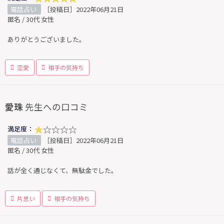
電話占い
［投稿日］2022年06月21日
匿名 / 30代 女性
ありがとうございました。
恋愛
相手の気持ち
愛珠
先生への口コミ
満足度：
電話占い
［投稿日］2022年06月21日
匿名 / 30代 女性
話が全く通じなくて、無駄金でした。
片思い
相手の気持ち