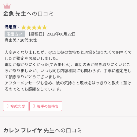
金魚
先生への口コミ
満足度：
電話占い
［投稿日］2022年06月22日
真由美 / 20代 女性
大変遅くなりましたが、6/12に彼の気持ちと現場を知りたくて朝早くで
したが鑑定をお願いしました。
電話が繋がりにくかった(すみません)、電話の声が聞き取りにくいとこ
ろがありましたが、いつも同じ内容相談にも関わらず、丁寧に鑑定をし
て頂きありがとうございました。
アフターメッセージも含め、彼の気持ちと現状をはっきりと教えて頂け
るのでとても感謝をしています。
複雑恋愛
相手の気持ち
カレン フレイヤ
先生への口コミ