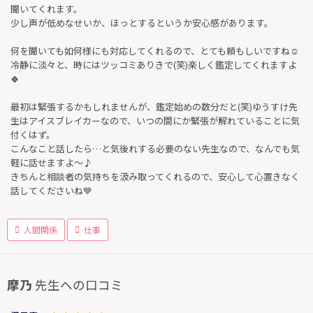
聞いてくれます。
少し声が低めなせいか、ほっとするというか安心感があります。
何を聞いても如何様にも対応してくれるので、とても頼もしいですね☺️
冷静に淡々と、時にはツッコミありきで(笑)楽しく鑑定してくれますよ
🍀
最初は緊張するかもしれませんが、鑑定始めの数分だと(笑)ゆうすけ先
生はアイスブレイカーなので、いつの間にか緊張が解れていることに気
付くはず。
こんなこと話したら…と気後れする必要のない先生なので、なんでも気
軽に話せますよ～♪
きちんと相談者の気持ちを汲み取ってくれるので、安心して心置きなく
話してくださいね💙
人間関係
仕事
摩乃
先生への口コミ