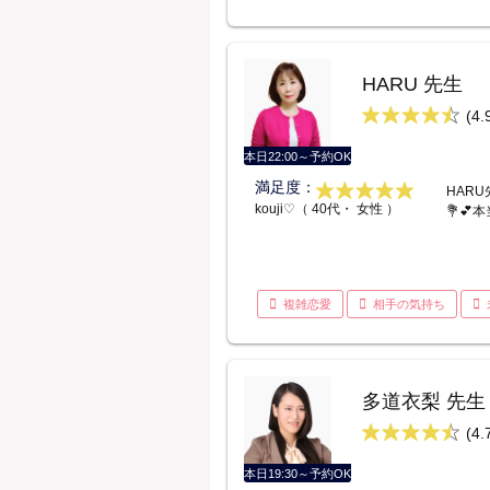
HARU 先生
(4.
本日22:00～予約OK
満足度：
HAR
kouji♡（ 40代・ 女性 ）
💐💕
複雑恋愛
相手の気持ち
多道衣梨 先生
(4.
本日19:30～予約OK