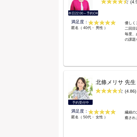
(4.
本日22:00～予約OK
満足度：
優しく
匿名（ 40代・ 男性 ）
二回目
毎度、
の課題
北條メリサ 先生
(4.86)
予約受付中
満足度：
繊細の
匿名（ 50代・ 女性 ）
癒され