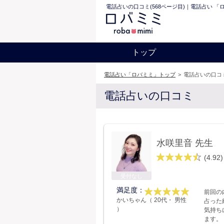
電話占いの口コミ(568ページ目)｜電話占い 「
トップ
電話占い「ロバミミ」トップ
>
電話占いの口コミ
電話占いの口コミ
水咲里音 先生
(4.92)
受付なし
満足度：
前回の
かいちゃん（ 20代・ 男性
占った
）
気持ち
ます。