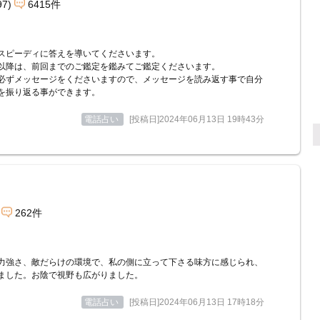
97)
6415件
スピーディに答えを導いてくださいます。
以降は、前回までのご鑑定を鑑みてご鑑定くださいます。
必ずメッセージをくださいますので、メッセージを読み返す事で自分
を振り返る事ができます。
電話占い
[投稿日]2024年06月13日 19時43分
262件
力強さ、敵だらけの環境で、私の側に立って下さる味方に感じられ、
ました。お陰で視野も広がりました。
電話占い
[投稿日]2024年06月13日 17時18分