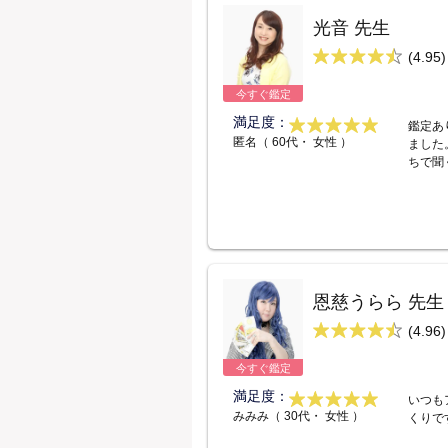
光音 先生
(4.95)
今すぐ鑑定
満足度：
鑑定あ
匿名（ 60代・ 女性 ）
ました
ちで聞
恩慈うらら 先生
(4.96)
今すぐ鑑定
満足度：
いつも
みみみ（ 30代・ 女性 ）
くりで