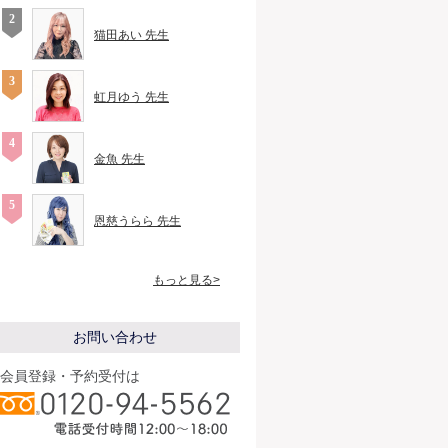
猫田あい 先生
虹月ゆう 先生
金魚 先生
恩慈うらら 先生
もっと見る>
お問い合わせ
会員登録・予約受付は