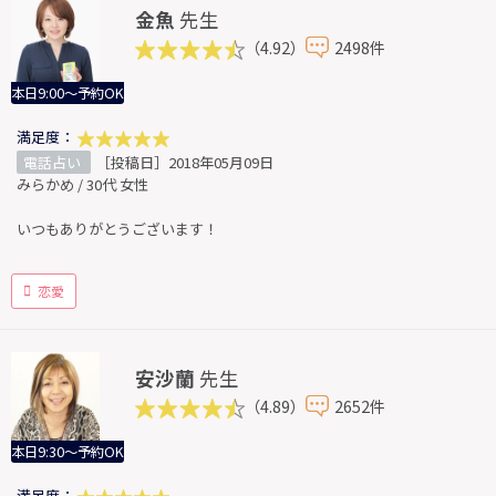
金魚
先生
（4.92）
2498件
本日9:00～予約OK
満足度：
電話占い
［投稿日］2018年05月09日
みらかめ / 30代 女性
いつもありがとうございます！
恋愛
安沙蘭
先生
（4.89）
2652件
本日9:30～予約OK
満足度：