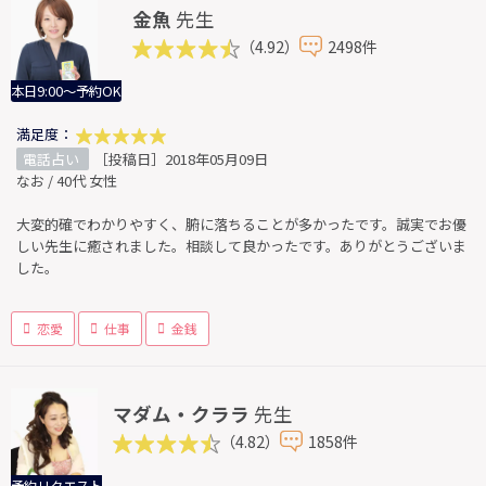
金魚
先生
（4.92）
2498件
本日9:00～予約OK
満足度：
電話占い
［投稿日］2018年05月09日
なお / 40代 女性
大変的確でわかりやすく、腑に落ちることが多かったです。誠実でお優
しい先生に癒されました。相談して良かったです。ありがとうございま
した。
恋愛
仕事
金銭
マダム・クララ
先生
（4.82）
1858件