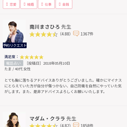
恋愛
結婚
仕事
金銭
南川まさひろ
先生
（4.88）
1367件
予約リクエスト
満足度：
電話占い
［投稿日］2018年05月10日
たま / 40代 女性
とても胸に落ちるアドバイスありがとうございました。確かにマイナス
にとらえていた方が自分が傷つかない、自己防衛を自然にやっていた気
がします。また、是非アドバイスよろしくお願いいたします。
マダム・クララ
先生
（4.82）
1858件