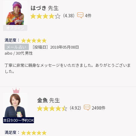
はづき
先生
（4.38）
4件
オフライン
満足度：
メール占い
［投稿日］2018年05月08日
aibo / 30代 男性
丁寧に非常に親身なメッセージをいただきました。ありがとうございま
した。
金魚
先生
（4.92）
2498件
本日9:00～予約OK
満足度：