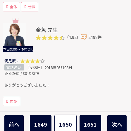
全体
仕事
金魚
先生
（4.92）
2498件
本日9:00～予約OK
満足度：
電話占い
［投稿日］2018年05月08日
みらかめ / 30代 女性
ありがとうございました！
恋愛
前へ
1649
1650
1651
次へ