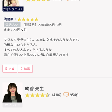
予約リクエスト
満足度：
電話占い
［投稿日］2018年05月10日
えま / 20代 女性
マダムクララ先生は、本当に女神様のような方です。
的確な占いももちろん、
すべて包み込んでくださるような
温かく優しい上品なお人柄に心底癒されます
恋愛
結婚
絢香
先生
（4.86）
954件
オフライン