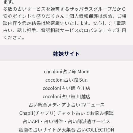
ます。
多数の占いサービスを運営するザッパラスグループだから
安心ポイントも盛りだくさん！個人情報保護は勿論、ご相
談内容や鑑定結果は秘密厳守いたします。安心して「電話
占い、話し相手、電話相談サービスのロバミミ」をご利用
ください。
姉妹サイト
cocoloni占い館 Moon
cocoloni占い館 Sun
cocoloni占い館 立川店
cocoloni占い館 川越店
占い総合メディア♪占いTVニュース
Chapli(チャプリ) チャット占いでお悩み相談
占いAPI・占い制作・占い師派遣サ―ビス
話題の占いサイトが大集合 占いCOLLECTION