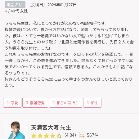
電話占い
［投稿日］2024年01月27日
K / 40代 女性
うらら先生は、私にとってかけがえのない相談相手です。
複雑恋愛について、夏からお世話になり、励ましてもらっておりまし
た。彼は、とても一筋縄ではいかない人で追いかけると逃げてしまう
人。うらら先生とのやり取りで北風と太陽作戦を実行し、先日２人で会
う約束を取り付けました!
これもうらら先生のおかげなのです。タロットの状況を確認して、一喜
一憂しながら、この恋を進めてきました。諦めなくて良かったです✨本
気でぶつかってくれる先生です。信頼できる人。これからもお世話にな
るつもりです。
皆さんもどうぞうらら先生に占って幸せをつかんでほしいと思っており
ます。
恋愛
複雑恋愛
相手の気持ち
相性
天満宮大河
先生
（4.84）
567件