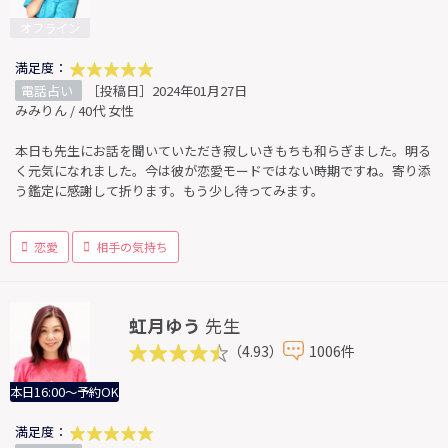
オフライン
満足度：
電話占い
［投稿日］2024年01月27日
みみりん / 40代 女性
本日も先生にお話を聞いていただき寂しいきもちも和らぎました。明る
く元気になれました。今は彼が恋愛モードではない時期ですね。寄り添
う鑑定に感謝して折ります。もう少し待ってみます。
恋愛
相手の気持ち
虹月ゆう
先生
（4.93）
1006件
本日16:00～予約OK
満足度：