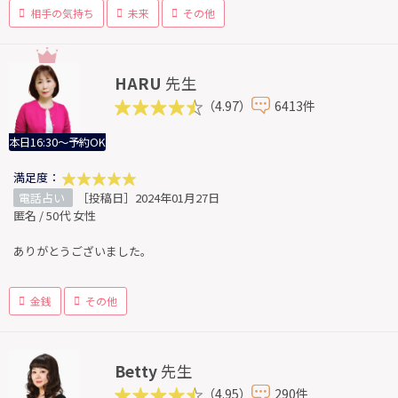
相手の気持ち
未来
その他
HARU
先生
（4.97）
6413件
本日16:30～予約OK
満足度：
電話占い
［投稿日］2024年01月27日
匿名 / 50代 女性
ありがとうございました。
金銭
その他
Betty
先生
（4.95）
290件