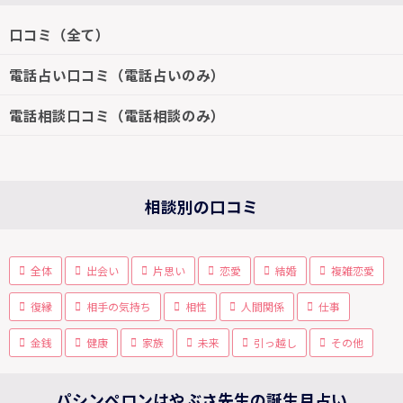
口コミ（全て）
電話占い口コミ（電話占いのみ）
電話相談口コミ（電話相談のみ）
相談別の口コミ
全体
出会い
片思い
恋愛
結婚
複雑恋愛
復縁
相手の気持ち
相性
人間関係
仕事
金銭
健康
家族
未来
引っ越し
その他
パシンペロンはやぶさ先生の誕生月占い