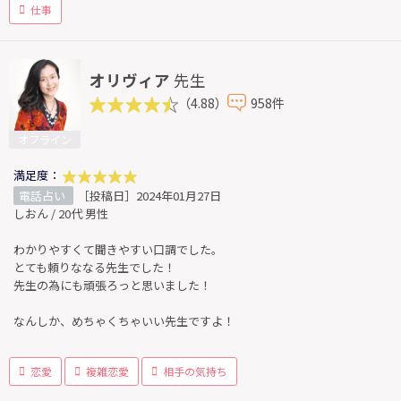
仕事
オリヴィア
先生
（4.88）
958件
オフライン
満足度：
電話占い
［投稿日］2024年01月27日
しおん / 20代 男性
わかりやすくて聞きやすい口調でした。
とても頼りななる先生でした！
先生の為にも頑張ろっと思いました！
なんしか、めちゃくちゃいい先生ですよ！
恋愛
複雑恋愛
相手の気持ち