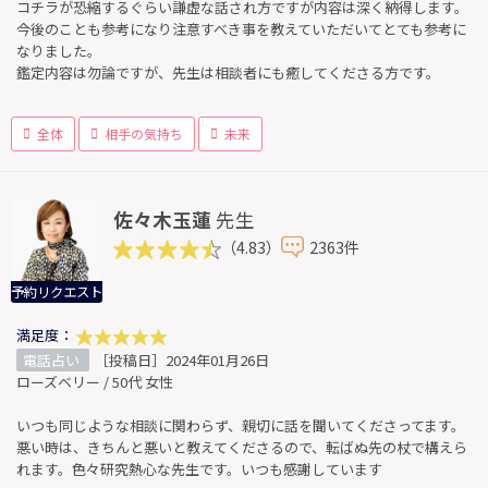
コチラが恐縮するぐらい謙虚な話され方ですが内容は深く納得します。
今後のことも参考になり注意すべき事を教えていただいてとても参考に
なりました。
鑑定内容は勿論ですが、先生は相談者にも癒してくださる方です。
全体
相手の気持ち
未来
佐々木玉蓮
先生
（4.83）
2363件
予約リクエスト
満足度：
電話占い
［投稿日］2024年01月26日
ローズベリー / 50代 女性
いつも同じような相談に関わらず、親切に話を聞いてくださってます。
悪い時は、きちんと悪いと教えてくださるので、転ばぬ先の杖で構えら
れます。色々研究熱心な先生です。いつも感謝しています