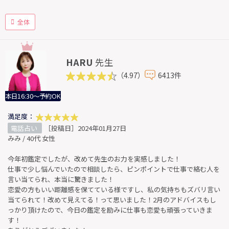
全体
HARU
先生
（4.97）
6413件
本日16:30～予約OK
満足度：
電話占い
［投稿日］2024年01月27日
みみ / 40代 女性
今年初鑑定でしたが、改めて先生のお力を実感しました！
仕事で少し悩んでいたので相談したら、ピンポイントで仕事で絡む人を
言い当てられ、本当に驚きました！
恋愛の方もいい距離感を保てている様ですし、私の気持ちもズバリ言い
当てられて！改めて見えてる！って思いました！2月のアドバイスもし
っかり頂けたので、今日の鑑定を励みに仕事も恋愛も頑張っていきま
す！