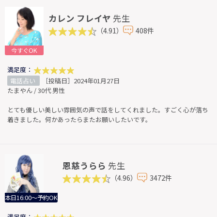
カレン フレイヤ
先生
（4.91）
408件
今すぐOK
満足度：
電話占い
［投稿日］2024年01月27日
たまやん / 30代 男性
とても優しい美しい雰囲気の声で話をしてくれました。すごく心が落ち
着きました。何かあったらまたお願いしたいです。
恩慈うらら
先生
（4.96）
3472件
本日16:00～予約OK
満足度：