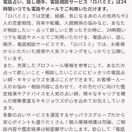
電話占い、話し相手、電話相談サービス「ロバミミ」は24
時間いつでも電話やメールでご利用いただけます。
「ロバミミ」では恋愛、結婚、気になるあの人の気持ちや2
人の恋愛相性、将来や転職、人間関係の悩みなど、あなた
が相談したい・占って欲しいと思ったその時に、24時間い
つでも電話やメールでご利用いただける、電話占い、話し
相手、電話相談サービスです。「ロバミミ」では、お客様
からいただいた感想や人気ランキングをしっかりと公開し
ています。
また、充実したプロフィール情報を参考にして、あなたの
占って欲しいこと・相談したいことににピッタリの電話占
い師・キキジョウズを選ぶことができます。お客様一人一
人のお悩み・相談内容に合わせて、その方だけに向けた鑑
定結果やアドバイスを人気の占い師、様々なキャリアを積
んだ経験豊富なキキジョウズが心を込めてお伝えしていき
ます。
多数の占いサービスを運営するザッパラスグループだから
安心ポイントも盛りだくさん！個人情報保護は勿論、ご相
談内容や鑑定結果は秘密厳守いたします。安心して「電話