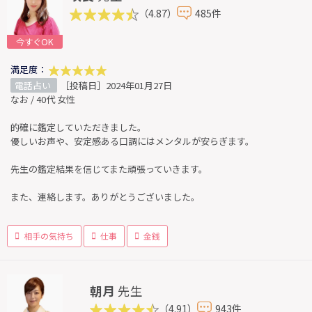
（4.87）
485件
今すぐOK
満足度：
電話占い
［投稿日］2024年01月27日
なお / 40代 女性
的確に鑑定していただきました。
優しいお声や、安定感ある口調にはメンタルが安らぎます。
先生の鑑定結果を信じてまた頑張っていきます。
また、連絡します。ありがとうございました。
相手の気持ち
仕事
金銭
朝月
先生
（4.91）
943件