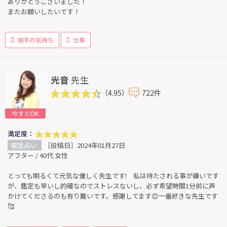
ありがとうございました！
またお願いしたいです！
相手の気持ち
仕事
光音
先生
（4.95）
722件
今すぐOK
満足度：
電話占い
［投稿日］2024年01月27日
アフター / 40代 女性
とっても明るくて元気な優しく先生です! 私は待たされる事が嫌いです
が、鑑定も早いし的確なのでストレスないし、必ず希望時間1分前に声
かけてくださるのも有り難いです。感謝してます😊一番好きな先生です
🥰